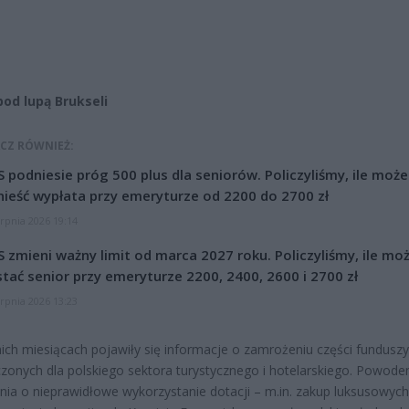
pod lupą Brukseli
CZ RÓWNIEŻ:
 podniesie próg 500 plus dla seniorów. Policzyliśmy, ile może
ieść wypłata przy emeryturze od 2200 do 2700 zł
erpnia 2026 19:14
 zmieni ważny limit od marca 2027 roku. Policzyliśmy, ile mo
tać senior przy emeryturze 2200, 2400, 2600 i 2700 zł
erpnia 2026 13:23
ich miesiącach pojawiły się informacje o zamrożeniu części funduszy
zonych dla polskiego sektora turystycznego i hotelarskiego. Powod
nia o nieprawidłowe wykorzystanie dotacji – m.in. zakup luksusowych