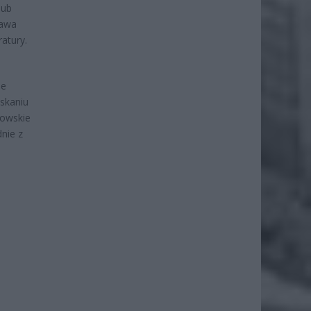
lub
rawa
atury.
ie
yskaniu
kowskie
nie z