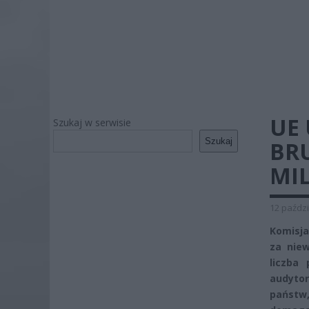
UE
Szukaj w serwisie
Szukaj
BR
MI
12 paździ
Komisja
za niew
liczba
audytor
państw,