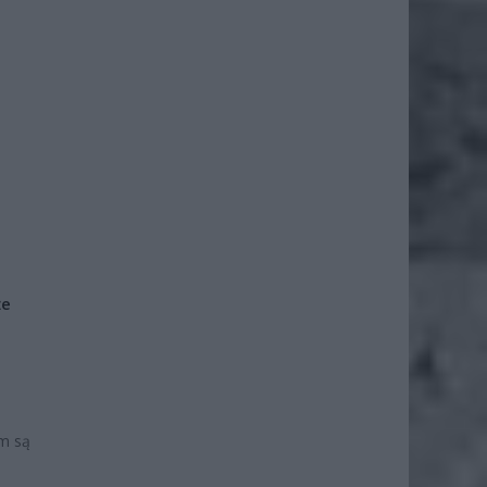
że
em są