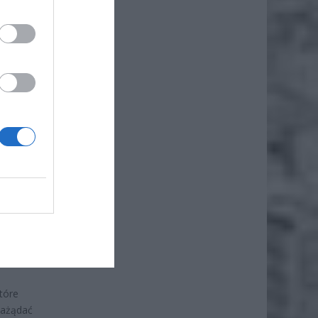
yciom
nych
cej
które
zażądać