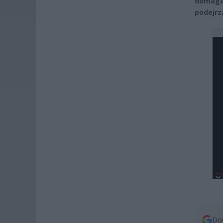
domaga 
podejrz
Dod