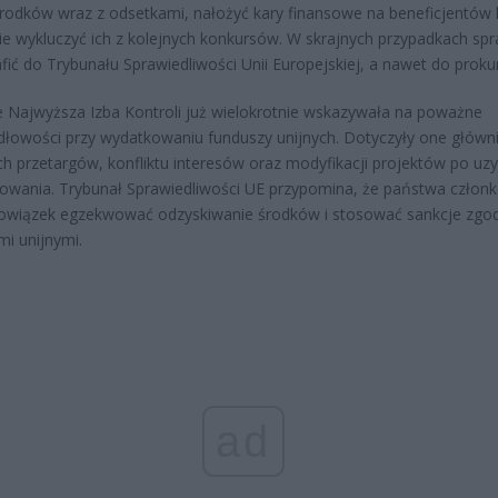
rodków wraz z odsetkami, nałożyć kary finansowe na beneficjentów 
ie wykluczyć ich z kolejnych konkursów. W skrajnych przypadkach sp
fić do Trybunału Sprawiedliwości Unii Europejskiej, a nawet do prokur
 Najwyższa Izba Kontroli już wielokrotnie wskazywała na poważne
dłowości przy wydatkowaniu funduszy unijnych. Dotyczyły one główn
ch przetargów, konfliktu interesów oraz modyfikacji projektów po uz
owania. Trybunał Sprawiedliwości UE przypomina, że państwa człon
owiązek egzekwować odzyskiwanie środków i stosować sankcje zgod
mi unijnymi.
ad