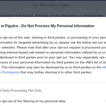
Fot. Warszawa w Pigułce
fundusze w kryzysie. Komisja grozi sankcjami za niewłaściwe
owanie środków
w Pigułce -
Do Not Process My Personal Information
CZ RÓWNIEŻ:
to opt-out of the sale, sharing to third parties, or processing of your per
letni obywatel Ukrainy zaatakował zakonnicę i zerwał jej krzy
formation for targeted advertising by us, please use the below opt-out s
az nastąpił zwrot w sprawie
r selection. Please note that after your opt-out request is processed y
erpnia 2026 15:40
eing interest-based ads based on personal information utilized by us or
disclosed to third parties prior to your opt-out. You may separately opt-
et 3600 zł miesięcznie zamiast 800+. Nowa propozycja dla
losure of your personal information by third parties on the IAB’s list of
ziców dzieci do 3. roku życia
. This information may also be disclosed by us to third parties on the
IA
Participants
that may further disclose it to other third parties.
erpnia 2026 19:29
l Data Processing Opt Outs
o opt-out of the Sharing of my personal data.