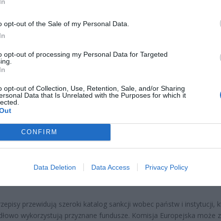
In
ad
o opt-out of the Sale of my Personal Data.
In
to opt-out of processing my Personal Data for Targeted
ing.
In
o opt-out of Collection, Use, Retention, Sale, and/or Sharing
ersonal Data that Is Unrelated with the Purposes for which it
lected.
opejska coraz surowiej reaguje na przypadki nadużyć związanych z
Out
mi unijnymi. W 2024 roku Europejski Urząd ds. Zapobiegania Naduż
alecił odzyskanie ponad 870 milionów euro niewłaściwie wydatkowa
CONFIRM
i zablokował dalsze wypłaty o wartości 43 milionów euro. Coraz wię
w realizowanych w krajach członkowskich trafia pod lupę Komisji
kiej, a wśród nich są również te realizowane w Polsce.
Data Deletion
Data Access
Privacy Policy
 zaostrza kontrole
rzepisy przewidują szeroki katalog sankcji wobec państw i instytucji, 
dłowo wykorzystują przyznane fundusze. Komisja Europejska może 