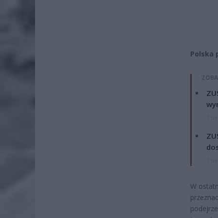
Polska 
ZOBA
ZUS
wyn
7 si
ZUS
dos
7 si
W ostatn
przeznac
podejrze