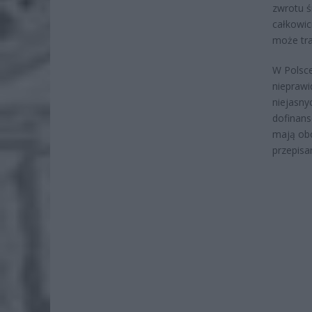
zwrotu ś
całkowic
może tra
W Polsce
nieprawi
niejasny
dofinans
mają ob
przepisa