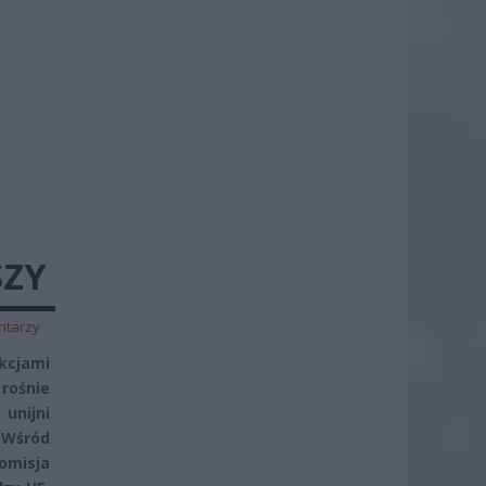
SZY
ntarzy
kcjami
rośnie
unijni
 Wśród
Komisja