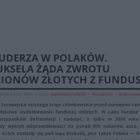
 UDERZA W POLAKÓW.
UKSELA ŻĄDA ZWROTU
LIONÓW ZŁOTYCH Z FUNDU
ernika 2025 18:51
|
Autor:
Bartłomiej Radecki
|
Aktualności
|
Brak kome
 Europejska ostrzega kraje członkowskie przed surowymi san
łaściwe wydatkowanie funduszy unijnych. W całej Europie 
 przypadków defraudacji i nadużyć, a tylko w 2024 roku 
zy wykryli nieprawidłowości na ponad 870 milionów euro.
 które znalazły się pod lupą Brukseli, jest także Polska — 