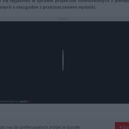
się wyjaśnień w sprawie projektów finansowanych z pienięd
anych o niezgodne z przeznaczeniem wydatki.
REKLAMA
Play
aj nas do preferowanych źródeł w Google
Do