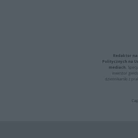
Redaktor na
Politycznych na 
mediach.
Specja
inwestor giełd
dziennikarski z pr
Cap