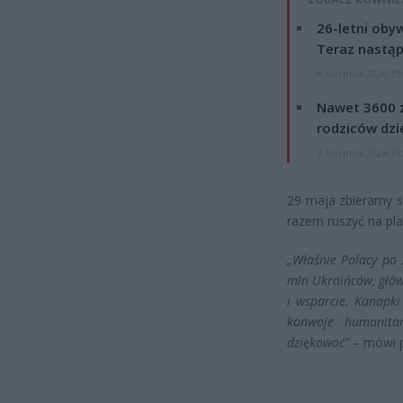
26-letni obyw
Teraz nastąp
8 sierpnia 2026 15
Nawet 3600 z
rodziców dzie
7 sierpnia 2026 19
29 maja zbieramy si
razem ruszyć na pla
„Właśnie Polacy po 
mln Ukraińców, główn
i wsparcie. Kanapki
konwoje humanitar
dziękować”
– mówi p