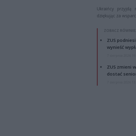
Ukraińcy przyjdą
dziękując za wsparc
ZOBACZ RÓWNIE
ZUS podniesie
wynieść wypł
7 sierpnia 2026 19
ZUS zmieni w
dostać senio
7 sierpnia 2026 13