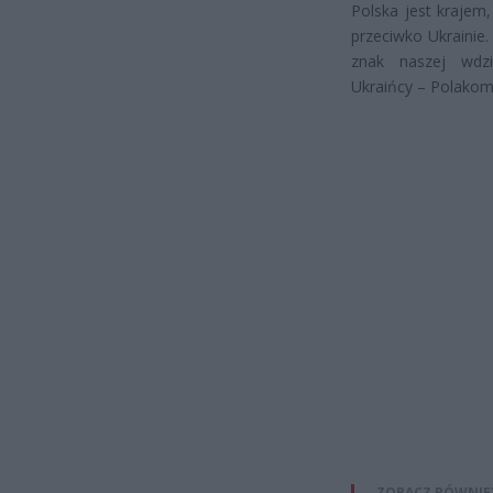
Polska jest krajem
przeciwko Ukrainie
znak naszej wdz
Ukraińcy – Polakom”
ZOBACZ RÓWNIE