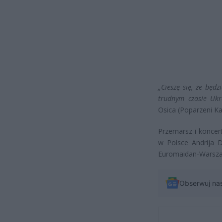
„Cieszę się, że będ
trudnym czasie Ukra
Osica (Poparzeni Ka
Przemarsz i koncer
w Polsce Andrija 
Euromaidan-Warsza
Obserwuj na