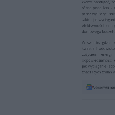
Warto pamiętać, że
różne podejścia – 
przez wykorzystani
takich jak wyciągan
efektywności ener
domowego budżetu, 
W świecie, gdzie c
kwestie środowisko
zużyciem energii
odpowiedzialności 
jak wyciąganie ład
znaczących zmian w 
Obserwuj na