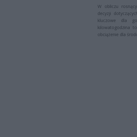
W obliczu rosnący
decyzji dotyczącyc
kluczowe dla g
kilowatogodzina t
obciążenie dla środ