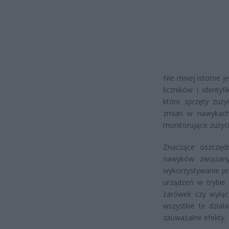
Nie mniej istotne j
liczników i ident
które sprzęty zuż
zmian w nawykach i
monitorujące zużyc
Znaczące oszczęd
nawyków związany
wykorzystywanie pr
urządzeń w trybie 
żarówek czy wyłąc
wszystkie te dzia
zauważalne efekty.