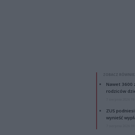
ZOBACZ RÓWNIE
Nawet 3600 z
rodziców dzie
7 sierpnia 2026 19
ZUS podniesie
wynieść wypł
7 sierpnia 2026 19