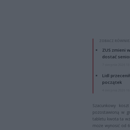
ZOBACZ RÓWNIE
ZUS zmieni w
dostać senio
7 sierpnia 2026 13
Lidl przeceni
początek
4 sierpnia 2026 16
Szacunkowy koszt
pozostawioną w gni
tabletu kwota ta wz
może wynosić od 6 