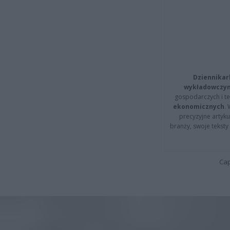
Dziennikar
wykładowczyn
gospodarczych i t
ekonomicznych
.
precyzyjne artyku
branży, swoje tekst
Cap