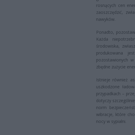
rosnących cen ener
zaoszczędzić, zwł
nawyków.
Ponadto, pozostaw
Każda niepotrzeb
środowiska, zwłasz
produkowana jes
pozostawionych w 
zbędne zużycie energ
Istnieje również a
uszkodzone ładow
przypadkach – prze
dotyczy szczególnie
norm bezpieczeńst
wibracje, które ch
nocy w sypialni.