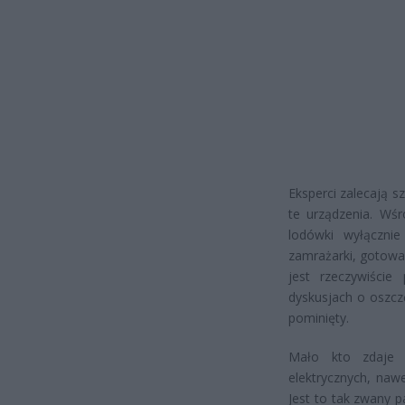
Eksperci zalecają s
te urządzenia. Wśr
lodówki wyłącznie
zamrażarki, gotowan
jest rzeczywiści
dyskusjach o oszczę
pominięty.
Mało kto zdaje 
elektrycznych, naw
Jest to tak zwany 