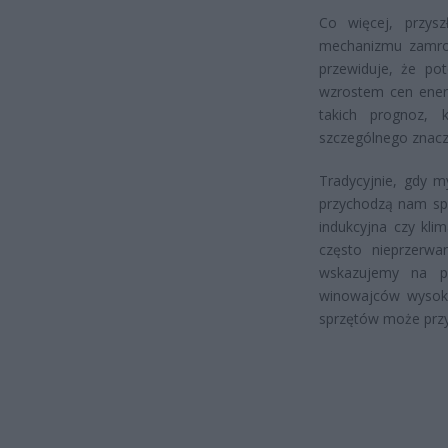
Co więcej, przys
mechanizmu zamroż
przewiduje, że po
wzrostem cen ener
takich prognoz, k
szczególnego znac
Tradycyjnie, gdy m
przychodzą nam sprz
indukcyjna czy klim
często nieprzerwa
wskazujemy na pr
winowajców wysokic
sprzętów może przy