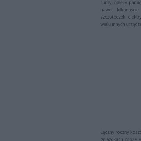
sumy, należy pamię
nawet kilkanaści
szczoteczek elekt
wielu innych urządz
Łączny roczny kosz
gniazdkach może wi