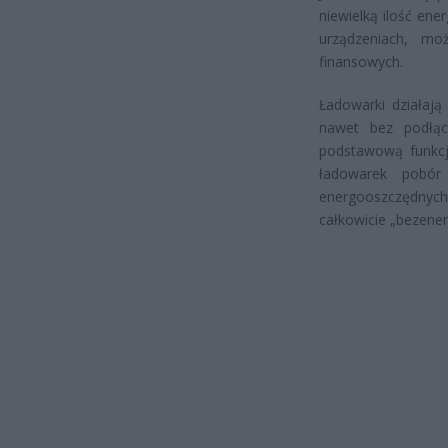
niewielką ilość ene
urządzeniach, mo
finansowych.
Ładowarki działają
nawet bez podłąc
podstawową funkcj
ładowarek pobó
energooszczędnyc
całkowicie „bezene