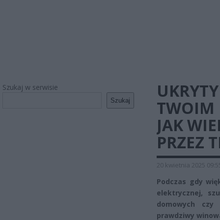
UKRYTY 
Szukaj w serwisie
Szukaj
TWOIM 
JAK WIE
PRZEZ 
20 kwietnia 2025 09:5
Podczas gdy wię
elektrycznej, s
domowych czy z
prawdziwy winowa