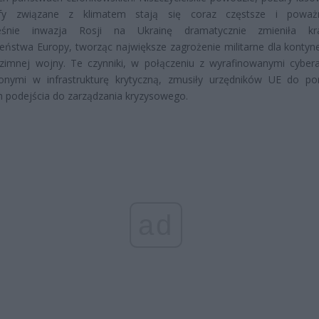
ofy związane z klimatem stają się coraz częstsze i poważni
eśnie inwazja Rosji na Ukrainę dramatycznie zmieniła kra
eństwa Europy, tworząc największe zagrożenie militarne dla kontyn
zimnej wojny. Te czynniki, w połączeniu z wyrafinowanymi cyber
onymi w infrastrukturę krytyczną, zmusiły urzędników UE do p
h podejścia do zarządzania kryzysowego.
ad