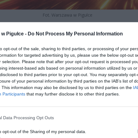
Fot. Warszawa w Pigułce
ącym odejściu od wcześniejszych podejść, które powierzały rea
w Pigułce -
Do Not Process My Personal Information
we głównie agencjom rządowym, Komisja Europejska bezpośrednio 
o zwykłych obywateli, aby stali się aktywnymi uczestnikami przy
to opt-out of the sale, sharing to third parties, or processing of your per
wych. Ta fundamentalna zmiana strategii odzwierciedla rosnąc
formation for targeted advertising by us, please use the below opt-out s
skich ekspertów ds. bezpieczeństwa dotyczące podatności kontyn
r selection. Please note that after your opt-out request is processed y
ia konwencjonalne i hybrydowe, szczególnie te pochodzące z Rosji i
eing interest-based ads based on personal information utilized by us or
 podmiotów.
disclosed to third parties prior to your opt-out. You may separately opt-
losure of your personal information by third parties on the IAB’s list of
. This information may also be disclosed by us to third parties on the
IA
Participants
that may further disclose it to other third parties.
l Data Processing Opt Outs
ad
o opt-out of the Sharing of my personal data.