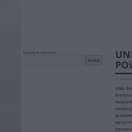
UNI
Szukaj w serwisie
Szukaj
POW
21 kwietn
Unia Eu
kryzys
wszyst
osobis
przetr
wytycz
Gotowoś