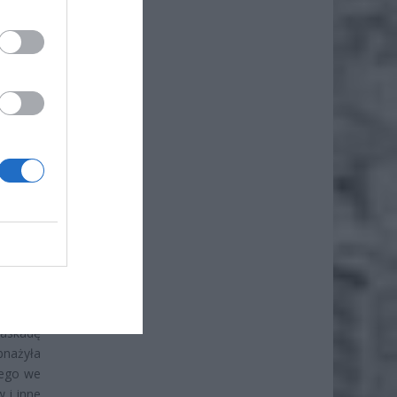
iero
ł.
kaskadę
bnażyła
wego we
 i inne