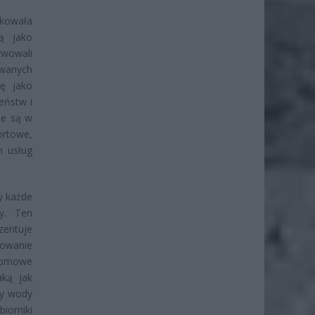
ikowała
ną jako
rwowali
owanych
ię jako
eństw i
ne są w
ortowe,
h usług
y każde
y. Ten
zentuje
owanie
 domowe
aką jak
ry wody
iorniki