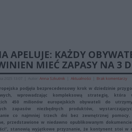
A APELUJE: KAŻDY OBYWAT
INIEN MIEĆ ZAPASY NA 3 D
ia 2025 13:07
|
Autor:
Anna Szkutnik
|
Aktualności
|
Brak komentarzy
ropejska podjęła bezprecedensowy krok w dziedzinie przyg
owych, wprowadzając kompleksową strategię, która
kich 450 milionów europejskich obywateli do utrzym
tych zapasów niezbędnych produktów, wystarczając
wanie co najmniej trzech dni bez zewnętrznej pomocy
ne, przedstawione w niedawno opublikowanym dokumencie
ci”, stanowią wyjątkowe przyznanie, że kontynent stoi w o