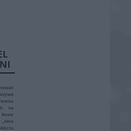
EL
NI
otowań
 wzywa
ywania
ych na
. Nowe
 „Unia
bliczu