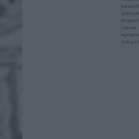
katastr
Jednocz
bezpiecz
czasów 
wymierz
oceny ic