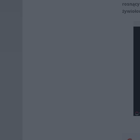
rosnący
żywioło