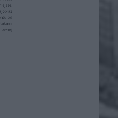
ejsze.
jobraz
entu od
atakami
onownej