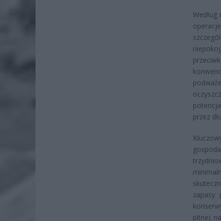
Według 
operacj
szczegól
niepoko
przeciw
konwencj
podważen
oczyszcz
potencj
przez dł
Kluczowy
gospod
trzydni
minimal
skuteczn
zapasy 
konserwy
pitnej n