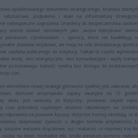
nowo opublikowanego dokumentu strategicznego, Bruksela zidentyf
e sabotażowe, podpalenia i ataki na infrastrukturę strategicz
nie niebezpieczne zagrożenia. Urzędnicy ds. bezpieczeństwa zaobse
jący wzrost działań określanych jako „wojna hybrydowa” skier
ko państwom członkowskim – operacji, które nie kwalifikują s
onalne działania wojskowe, ale mają na celu destabilizację społecz
ie zaufania publicznego do instytucji. Taktyki te często wymierzo
alnie wody, sieci energetyczne, sieci komunikacyjne i węzły transp
alnie pozostawiając ludność cywilną bez dostępu do podstawowyc
uższy czas.
m elementem nowej strategii gotowości cywilnej jest zalecenie, ab
arstwo domowe utrzymywało zapasy awaryjne na 72 godzin
owy okres jest uważany za krytyczny, ponieważ zwykle repre
ny czas potrzebny rządowym służbom ratunkowym na zmobiliz
ej odpowiedzi na poważne kryzysy. Wytyczne Komisji określają, że
powinny obejmować żywność o długim terminie przydatności, t
, suszone warzywa strączkowe, ryż i makaron; co najmniej trzy lit
a osobę na dzień; niezbędne leki; środki pierwszej pomocy; radioodb