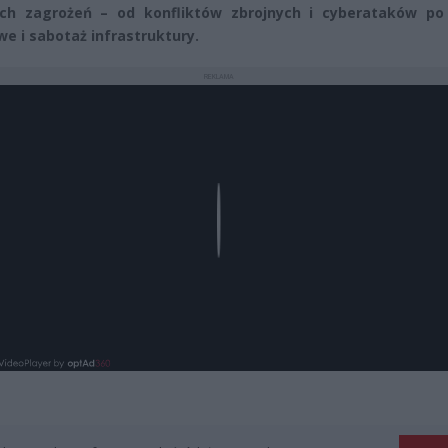
ch zagrożeń – od konfliktów zbrojnych i cyberataków po 
we i sabotaż infrastruktury.
REKLAMA
Play