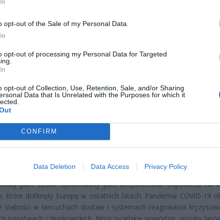
In
o opt-out of the Sale of my Personal Data.
In
to opt-out of processing my Personal Data for Targeted
ing.
In
CZ RÓWNIEŻ:
o opt-out of Collection, Use, Retention, Sale, and/or Sharing
l przecenił hit do kuchni. Air fryer tańszy aż o 150 zł, a to dop
ersonal Data that Is Unrelated with the Purposes for which it
czątek
lected.
Out
erpnia 2026 16:06
CONFIRM
niądze dla milionów polskich rodzin. ZUS wypłacił już 173 mln z
oski wciąż można składać
erpnia 2026 12:56
Data Deletion
Data Access
Privacy Policy
sowy plan został opracowany jako bezpośrednia odpowiedź na 
, które dotknęły Europę w ostatnich latach. Pandemia COVID-19 o
ne słabości w łańcuchach dostaw i systemach reagowania kryzyso
ch państwach członkowskich. Niszczycielskie powodzie, pożary lasów