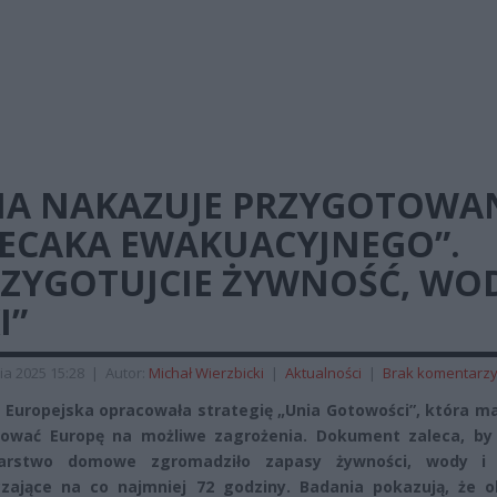
IA NAKAZUJE PRZYGOTOWA
LECAKA EWAKUACYJNEGO”.
RZYGOTUJCIE ŻYWNOŚĆ, WOD
I”
ia 2025 15:28
|
Autor:
Michał Wierzbicki
|
Aktualności
|
Brak komentarz
 Europejska opracowała strategię „Unia Gotowości”, która ma
tować Europę na możliwe zagrożenia. Dokument zaleca, by
arstwo domowe zgromadziło zapasy żywności, wody i
zające na co najmniej 72 godziny. Badania pokazują, że o