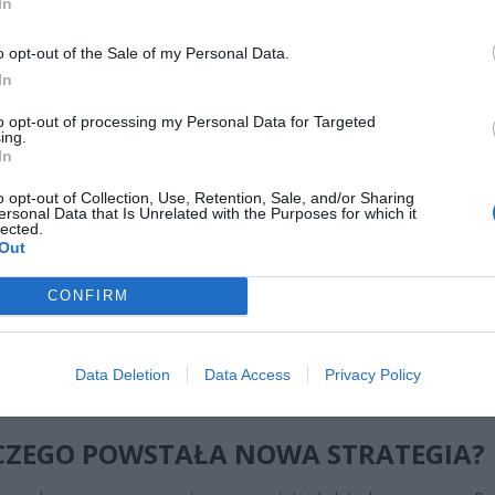
In
o opt-out of the Sale of my Personal Data.
In
to opt-out of processing my Personal Data for Targeted
ing.
In
o opt-out of Collection, Use, Retention, Sale, and/or Sharing
CZ RÓWNIEŻ:
ersonal Data that Is Unrelated with the Purposes for which it
lected.
l przecenił hit do kuchni. Air fryer tańszy aż o 150 zł, a to dop
Out
czątek
erpnia 2026 16:06
CONFIRM
niądze dla milionów polskich rodzin. ZUS wypłacił już 173 mln z
oski wciąż można składać
Data Deletion
Data Access
Privacy Policy
erpnia 2026 12:56
CZEGO POWSTAŁA NOWA STRATEGIA?