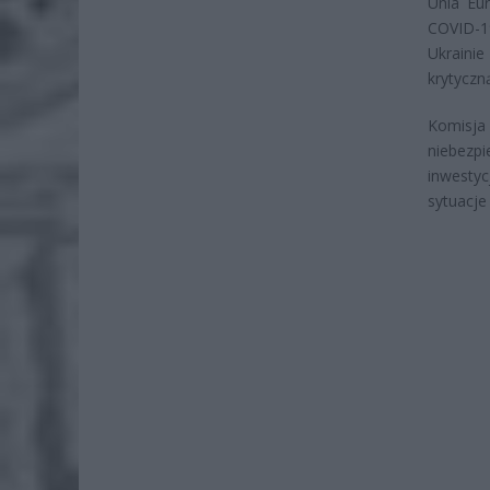
Unia Eur
COVID-1
Ukraini
krytyczn
Komisja
niebezp
inwesty
sytuacje