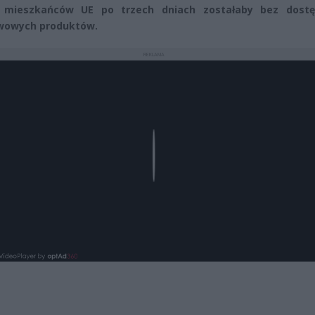
 mieszkańców UE po trzech dniach zostałaby bez dost
wowych produktów.
REKLAMA
Play