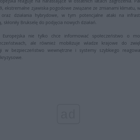
opejska reaguje na narastające w ostatnich latach zagrożenia. P
9, ekstremalne zjawiska pogodowe związane ze zmianami klimatu, 
e oraz działania hybrydowe, w tym potencjalne ataki na infrast
ą, skłoniły Brukselę do podjęcia nowych działań.
 Europejska nie tylko chce informować społeczeństwo o moż
ieczeństwach, ale również mobilizuje władze krajowe do zwię
cji w bezpieczeństwo wewnętrzne i systemy szybkiego reagow
 kryzysowe.
ad