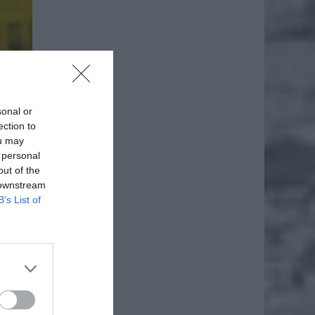
sonal or
ection to
ou may
 personal
out of the
 downstream
B’s List of