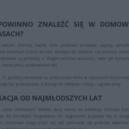
POWINNO ZNALEŹĆ SIĘ W DOMOW
ASACH?
zaleceń Komisji, każdy dom powinien posiadać zapasy umożli
anie minimum trzech dni bez dostępu do sklepów czy pomocy zewnę
owane są produkty o długim terminie ważności, takie jak konserw
 woda pitna, podstawowe leki.
 72 godziny uznawane są za kluczowy okres w sytuacjach kryzysowy
ogą być przeciążone, a dostęp do sklepów i usług – ograniczony.
KACJA OD NAJMŁODSZYCH LAT
a „Unia Gotowości” kładzie duży nacisk na edukację. Komisja Eur
je, by tematyka reagowania na zagrożenia pojawiła się w pro
ch. Uczniowie mają uczyć się, jak zachować się podczas alarmów 