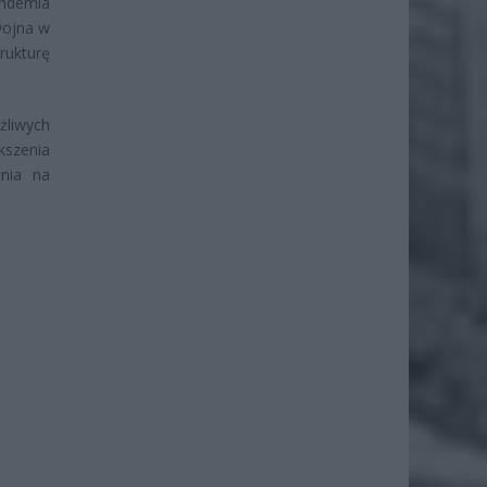
andemia
wojna w
rukturę
liwych
kszenia
ania na