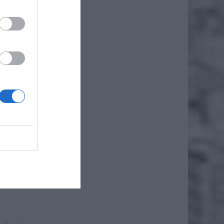
iero
ł.