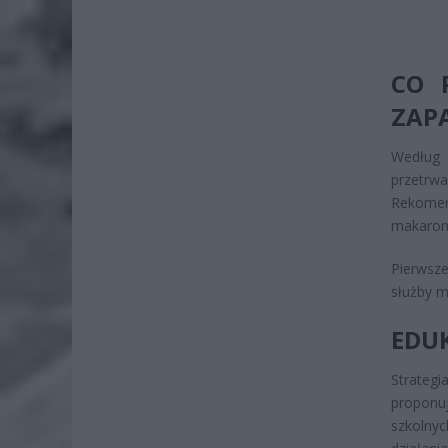
CO 
ZAP
Według 
przetrw
Rekomend
makaron,
Pierwsze
służby m
EDU
Strategi
proponu
szkolny