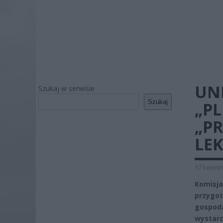
UN
Szukaj w serwisie
Szukaj
„P
„P
LEK
17 kwietn
Komisja
przygo
gospod
wystarc