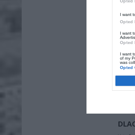
Opted 
I want t
Opted 
I want 
Advertis
Opted 
I want t
ZOBA
of my P
was col
Lid
Opted 
po
4 si
Pie
Wni
4 si
DLA