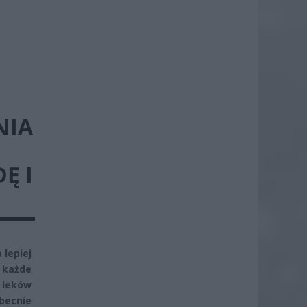
NIA
Ę I
y
 lepiej
 każde
 leków
becnie