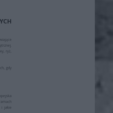
YCH
wiające
trznej.
y, ryż,
ch, gdy
opejska
gramach
i jakie