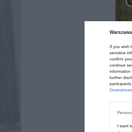
Warszawa 
If you wish 
sensitive in
confirm you
continue se
information 
further disc
participants
Downstream 
Persona
I want t