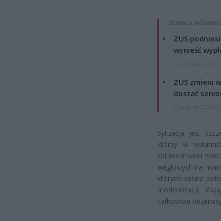
ZOBACZ RÓWNIE
ZUS podniesie
wynieść wypł
7 sierpnia 2026 19
ZUS zmieni w
dostać senio
7 sierpnia 2026 13
Sytuacja jest szcz
którzy w ostatnic
zainwestowali znac
węglowych na nowoc
których spłata potr
modernizacji, staj
całkowicie bezemis