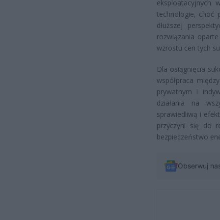
eksploatacyjnych 
technologie, choć
dłuższej perspekt
rozwiązania oparte
wzrostu cen tych s
Dla osiągnięcia su
współpraca między
prywatnym i indyw
działania na wsz
sprawiedliwą i efe
przyczyni się do r
bezpieczeństwo ene
Obserwuj na