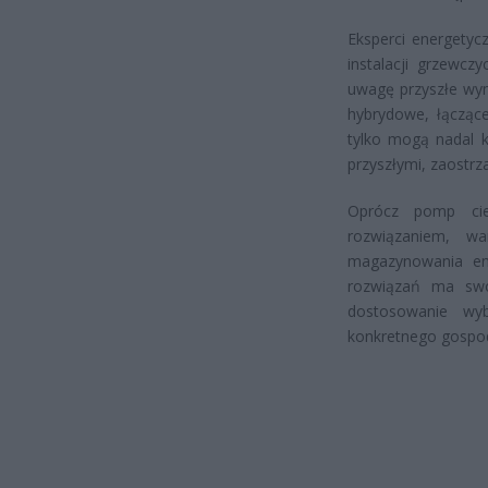
Eksperci energetyc
instalacji grzewcz
uwagę przyszłe wym
hybrydowe, łączące
tylko mogą nadal k
przyszłymi, zaostrz
Oprócz pomp ciep
rozwiązaniem, wa
magazynowania ene
rozwiązań ma swoj
dostosowanie wyb
konkretnego gosp