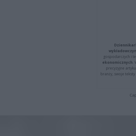
Dziennikar
wykładowczyn
gospodarczych i t
ekonomicznych
.
precyzyjne artyku
branży, swoje tekst
Cap