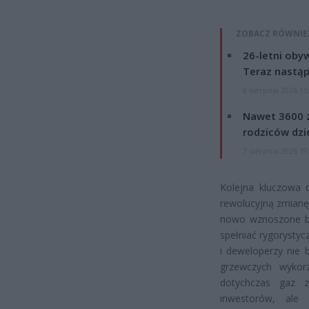
ZOBACZ RÓWNIE
26-letni obyw
Teraz nastąp
8 sierpnia 2026 15
Nawet 3600 z
rodziców dzie
7 sierpnia 2026 19
Kolejna kluczowa d
rewolucyjną zmian
nowo wznoszone bud
spełniać rygorystyc
i deweloperzy nie 
grzewczych wykor
dotychczas gaz z
inwestorów, ale