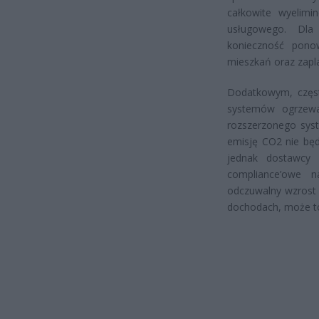
całkowite wyelimi
usługowego. Dla
konieczność pon
mieszkań oraz zapl
Dodatkowym, częst
systemów ogrzew
rozszerzonego sys
emisję CO2 nie bę
jednak dostawcy 
compliance’owe 
odczuwalny wzrost 
dochodach, może t