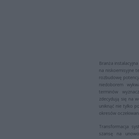
Branża instalacyjn
na niskoemisyjne t
rozbudowę potencj
niedoborem wykwal
terminów wyznacz
zdecydują się na 
uniknąć nie tylko p
okresów oczekiwania 
Transformacja sys
szansę na unowoc