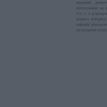
obywateli. Jedn
dostosowanie się 
ETS 2 o przynajmni
eksperci energety
odkładać planowani
na korzystne rozstr