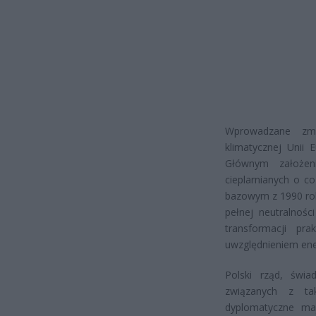
Wprowadzane zmi
klimatycznej Unii E
Głównym założen
cieplarnianych o 
bazowym z 1990 rok
pełnej neutralnośc
transformacji pr
uwzględnieniem ener
Polski rząd, świa
związanych z tak
dyplomatyczne ma