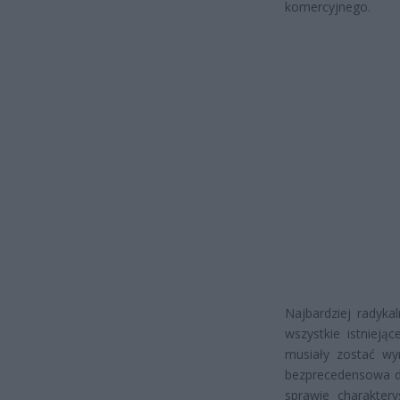
komercyjnego.
Najbardziej radyka
wszystkie istnieją
musiały zostać wy
bezprecedensowa de
sprawie charakter