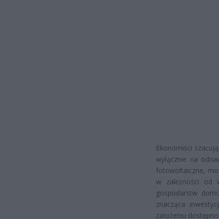
Ekonomiści szacują
wyłącznie na odnaw
fotowoltaiczne, moż
w zależności od w
gospodarstw domow
znacząca inwesty
założeniu dostępno