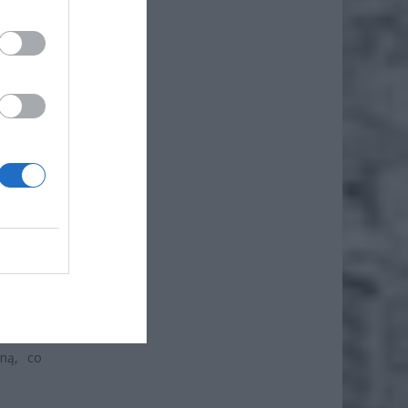
ż.
kania w
została
oną, co