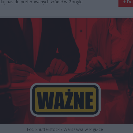
aj nas do preferowanych źródeł w Google
Do
Fot. Shutterstock / Warszawa w Pigułce