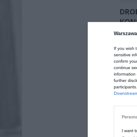
DR
KON
Warszawa 
Polskie
najbliż
odpowie
If you wish 
pokazuj
sensitive in
confirm you
prawa do
continue se
information 
further disc
participants
Downstream 
Persona
I want t