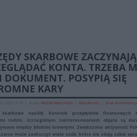
ZĘDY SKARBOWE ZACZYNAJĄ
ZEGLĄDAĆ KONTA. TRZEBA M
 DOKUMENT. POSYPIĄ SIĘ
ROMNE KARY
ia 2025 16:14
|
Autor:
Michał Wierzbicki
|
Aktualności
|
Brak komentarz
 skarbowe nasiliły kontrole przepływów finansowych 
ami rodzin. Szczególnym zainteresowaniem objęte są dar
ywane między bliskimi krewnymi. Zwiększona aktywność fis
zarze może zaskoczyć wiele osób, które nie zdają sobie spr