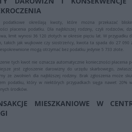
ITY DAROWIZN I KONSEKWENCJE 
EKROCZENIA
y podatkowe określają kwoty, które można przekazać blisk
ości płacenia podatku. Dla najbliższej rodziny, czyli rodziców, dzi
wa, limit wynosi 36 120 złotych w okresie pięciu lat. W przypadku d
, takich jak wujkowie czy siostrzeńcy, kwota ta spada do 27 090 z
espokrewnione mogą otrzymać bez podatku jedynie 5 733 złote.
zenie tych kwot nie oznacza automatycznie konieczności płacenia p
iejsze jest zgłoszenie darowizny do urzędu skarbowego, zwłasz
my ze zwolnień dla najbliższej rodziny. Brak zgłoszenia może sk
iem podatku, który w niektórych przypadkach sięga nawet 20% w
anych środków.
NSAKCJE MIESZKANIOWE W CENT
GI