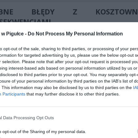
OBNE BŁĘDY Z KOSZTOWN
SEKWENCJAMI
w Pigułce -
Do Not Process My Personal Information
 prawo pozwala na zwolnienie z podatku darowizn przekazywanych
szymi członkami rodziny. Jednak warunkiem koniecznym jest zac
dniej formy przekazania środków i dopełnienie formalności. P
to opt-out of the sale, sharing to third parties, or processing of your per
e, że nawet pozornie nieistotne błędy mogą kosztować podatników
formation for targeted advertising by us, please use the below opt-out s
r selection. Please note that after your opt-out request is processed y
 zwolnienia.
eing interest-based ads based on personal information utilized by us or
disclosed to third parties prior to your opt-out. You may separately opt-
losure of your personal information by third parties on the IAB’s list of
. This information may also be disclosed by us to third parties on the
IA
Participants
that may further disclose it to other third parties.
ad
l Data Processing Opt Outs
o opt-out of the Sharing of my personal data.