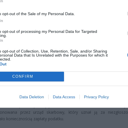
In
o opt-out of the Sale of my Personal Data.
In
to opt-out of processing my Personal Data for Targeted
CZ RÓWNIEŻ:
ing.
In
letni obywatel Ukrainy zaatakował zakonnicę i zerwał jej krzy
az nastąpił zwrot w sprawie
o opt-out of Collection, Use, Retention, Sale, and/or Sharing
ersonal Data that Is Unrelated with the Purposes for which it
erpnia 2026 15:40
lected.
Out
et 3600 zł miesięcznie zamiast 800+. Nowa propozycja dla
ziców dzieci do 3. roku życia
CONFIRM
erpnia 2026 19:29
Data Deletion
Data Access
Privacy Policy
m z przypadków ojciec przekazał córce środki na zakup miesz
 zamiast przelać je na jej konto bankowe. Taka forma darowizny 
ionowana przez urząd skarbowy, który uznał ją za niezgłosz
ło koniecznością zapłaty podatku.