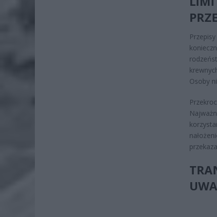
LIM
PRZ
Przepis
konieczn
rodzeńst
krewnych
Osoby ni
Przekroc
Najważn
korzysta
nałożen
przekaz
TRA
UWA