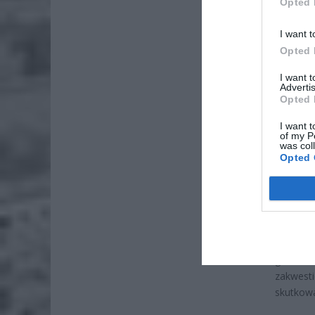
Opted 
I want t
Opted 
I want 
ZOBA
Advertis
Opted 
26-
Ter
I want t
of my P
8 si
was col
Opted 
Naw
rod
7 si
W jedny
gotówce,
zakwest
skutkowa