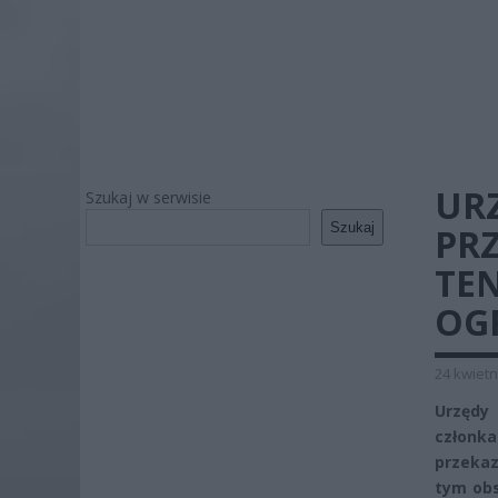
UR
Szukaj w serwisie
Szukaj
PR
TEN
OG
24 kwietn
Urzędy
członk
przekaz
tym obs