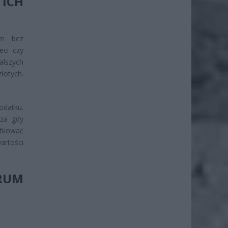
ICH
im bez
eci czy
alszych
łotych.
odatku.
cza gdy
utkować
artości
RUM