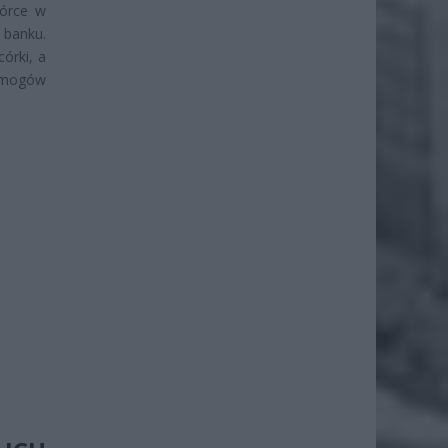
córce w
 banku.
órki, a
wymogów