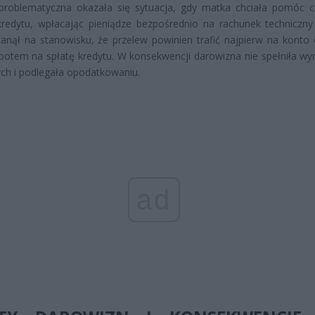
problematyczna okazała się sytuacja, gdy matka chciała pomóc 
kredytu, wpłacając pieniądze bezpośrednio na rachunek techniczny
tanął na stanowisku, że przelew powinien trafić najpierw na konto c
potem na spłatę kredytu. W konsekwencji darowizna nie spełniła 
ch i podlegała opodatkowaniu.
ad