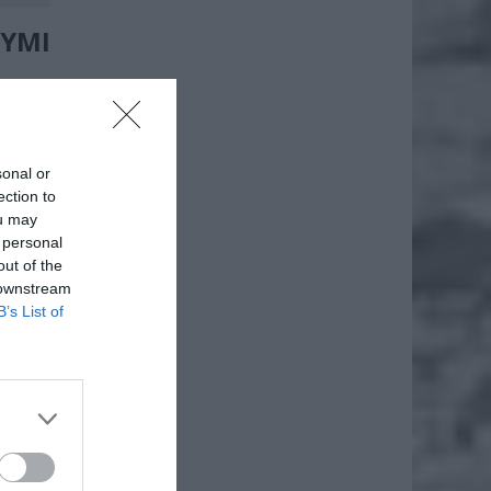
YMI
 między
howanie
raktyka
sonal or
 utratę
ection to
ou may
 personal
out of the
 downstream
B’s List of