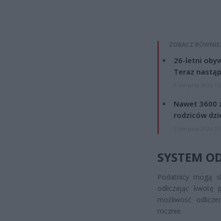
ZOBACZ RÓWNIE
26-letni obyw
Teraz nastąp
8 sierpnia 2026 15
Nawet 3600 z
rodziców dzie
7 sierpnia 2026 19
SYSTEM O
Podatnicy mogą sko
odliczając kwotę 
możliwość odlicze
rocznie.