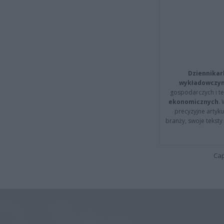
Dziennikar
wykładowczyn
gospodarczych i t
ekonomicznych
.
precyzyjne artyku
branży, swoje tekst
Cap