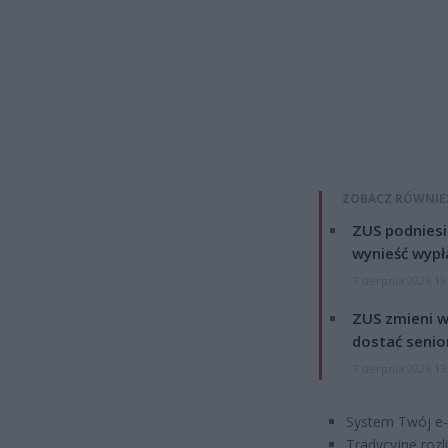
ZOBACZ RÓWNIE
ZUS podniesie
wynieść wypł
7 sierpnia 2026 19
ZUS zmieni w
dostać senio
7 sierpnia 2026 13
System Twój e-
Tradycyjne rozl