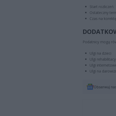
Start rozliczeń:
Ostateczny term
Czas na korekt
DODATKOW
Podatnicy mogą rów
Ulgi na dzieci
Ulgi rehabilitacy
Ulgi internetow
Ulgi na darowiz
Obserwuj na