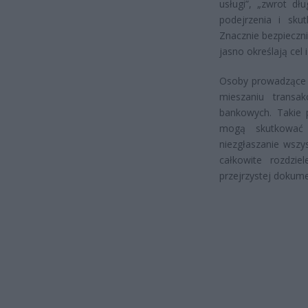
usługi”, „zwrot dł
podejrzenia i sk
Znacznie bezpieczni
jasno określają cel i
Osoby prowadzące d
mieszaniu transa
bankowych. Takie 
mogą skutkować 
niezgłaszanie wszy
całkowite rozdzi
przejrzystej dokum