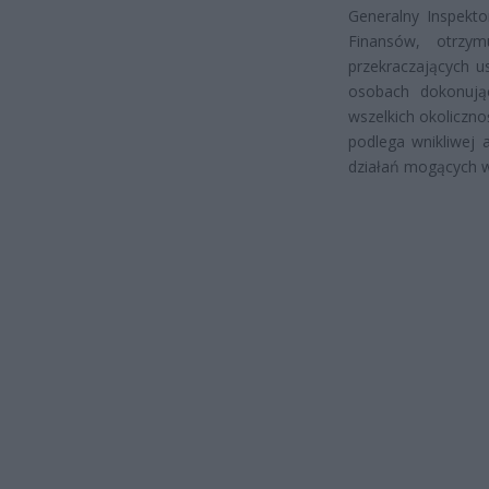
Generalny Inspekto
Finansów, otrzym
przekraczających u
osobach dokonując
wszelkich okoliczn
podlega wnikliwej 
działań mogących w