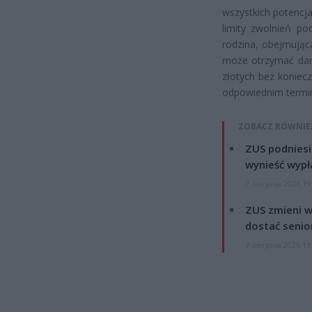
wszystkich potencj
limity zwolnień po
rodzina, obejmując
może otrzymać daro
złotych bez koniec
odpowiednim termin
ZOBACZ RÓWNIE
ZUS podniesie
wynieść wypł
7 sierpnia 2026 19
ZUS zmieni w
dostać senio
7 sierpnia 2026 13