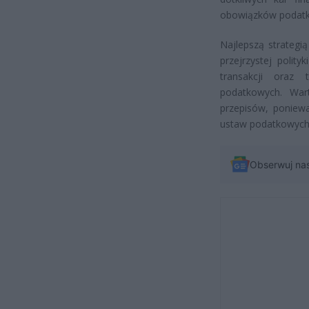
obowiązków podat
Najlepszą strategi
przejrzystej polit
transakcji oraz
podatkowych. War
przepisów, poniew
ustaw podatkowych
Obserwuj na