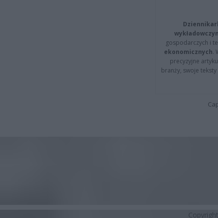
Dziennikar
wykładowczyn
gospodarczych i t
ekonomicznych
.
precyzyjne artyku
branży, swoje tekst
Cap
Copyrigh