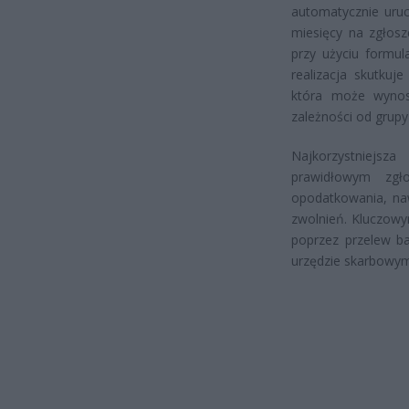
automatycznie ur
miesięcy na zgłos
przy użyciu formul
realizacja skutkuj
która może wynos
zależności od grup
Najkorzystniejsza
prawidłowym zgł
opodatkowania, naw
zwolnień. Kluczowy
poprzez przelew b
urzędzie skarbowym