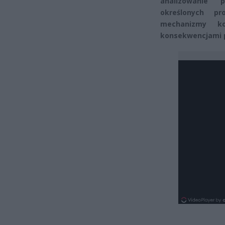
analizowanie p
określonych p
mechanizmy ko
konsekwencjami 