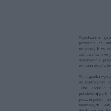
Współczesne syst
pozwalają na aut
nietypowych wzorc
zachowania, takie 
dokonywanie prze
omijania progów kon
W przypadku wykryc
do kontrolerów, k
Taka kontrola 
potwierdzających 
poszczególnych tr
finansowych. Brak
dotkliwych kar fi