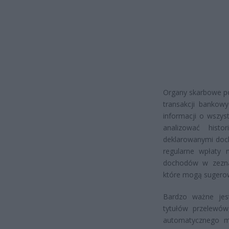
Organy skarbowe po
transakcji bankow
informacji o wszys
analizować hist
deklarowanymi doc
regularne wpłaty 
dochodów w zeznan
które mogą sugerow
Bardzo ważne jest
tytułów przelewów
automatycznego mo