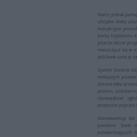
Warto jednak pamięt
oficjalne limity u
restrykcyjne proce
kwoty trzydziestu d
jeszcze niższe prog
mieszczące się w o
jeśli bank uzna je z
System kontroli ob
mniejszych przelew
dokona kilku przele
poziom, zostanie t
obowiązkowi zgło
przepisów poprzez d
Konsekwencje dla 
poważne. Bank 
potwierdzających l