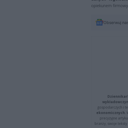
opiekunem firmowym
Obserwuj na
Dziennikar
wykładowczyn
gospodarczych i t
ekonomicznych
.
precyzyjne artyku
branży, swoje tekst