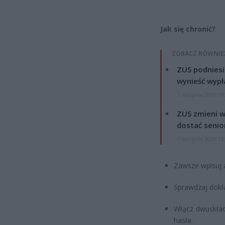
Jak się chronić?
ZOBACZ RÓWNIE
ZUS podniesie
wynieść wypł
7 sierpnia 2026 19
ZUS zmieni w
dostać senio
7 sierpnia 2026 13
Zawsze wpisuj a
Sprawdzaj dokła
Włącz dwuskład
hasła.