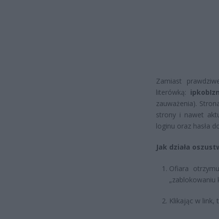
Zamiast prawdziw
literówką:
ipkobIz
zauważenia). Stron
strony i nawet akt
loginu oraz hasła d
Jak działa oszust
Ofiara otrzym
„zablokowaniu k
Klikając w link,