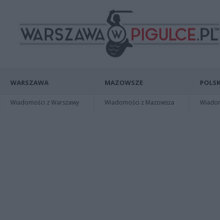
WARSZAWA
MAZOWSZE
POLSK
Wiadomości z Warszawy
Wiadomości z Mazowsza
Wiadomo