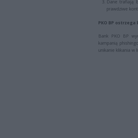
Dane trafiają
prawdziwe konto
PKO BP ostrzega 
Bank PKO BP wydał
kampanią phishingo
unikanie klikania w 