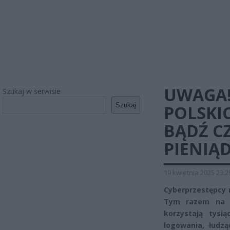
UWAGA!
Szukaj w serwisie
Szukaj
POLSKI
BĄDŹ C
PIENIĄ
19 kwietnia 2025 23:2
Cyberprzestępcy 
Tym razem na c
korzystają tysią
logowania, łudzą