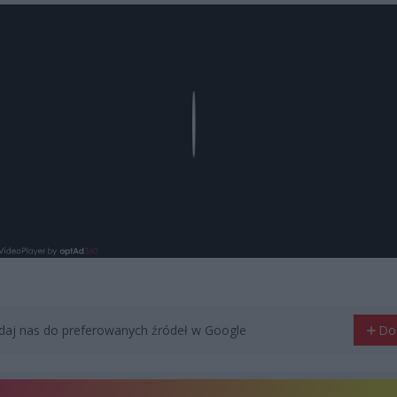
Play
aj nas do preferowanych źródeł w Google
Do