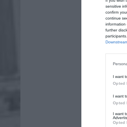
If you wish 
sensitive in
confirm you
continue se
information 
further disc
participants
Downstream 
Persona
I want t
Opted 
I want t
ZOBA
Opted 
Naw
I want 
rod
Advertis
Opted 
7 si