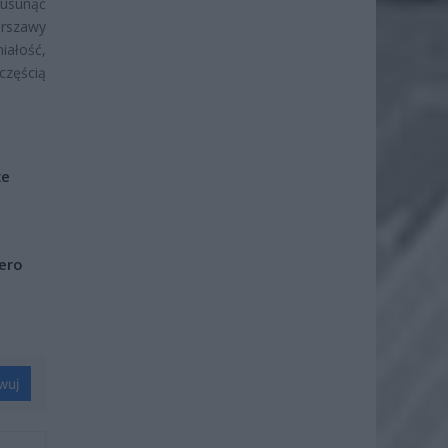
 usunąć
arszawy
iałość,
zęścią
że
iero
wuj