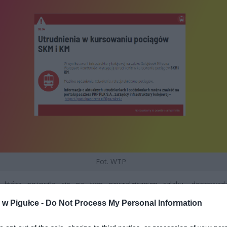
Fot. WTP
, która pojawiła się na tym newralgicznym szlaku, doprowad
ych opóźnień, a w niektórych przypadkach nawet do odwołania
w Pigułce -
Do Not Process My Personal Information
w. Pasażerowie muszą liczyć się z wydłużonym czasem podróż
cią skrócenia relacji niektórych składów.