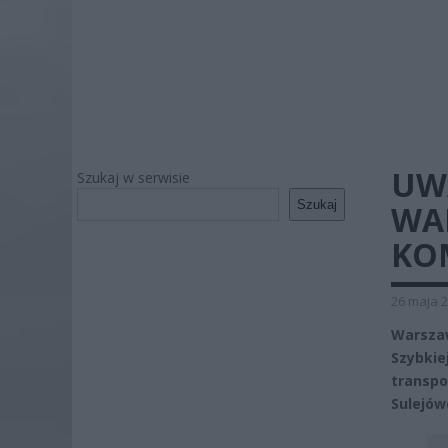
UW
Szukaj w serwisie
Szukaj
WA
KO
26 maja 2
Warsza
Szybkie
transpo
Sulejów