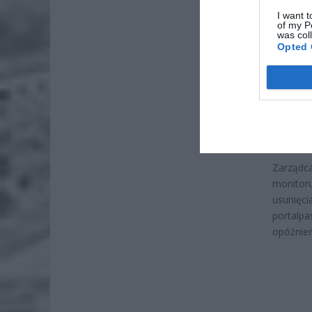
I want t
ZUS
of my P
wyn
was col
Opted 
7 si
Sytuacj
korzyst
spotkani
do celu 
Zarządca
monitor
usunię
portalp
opóźnień