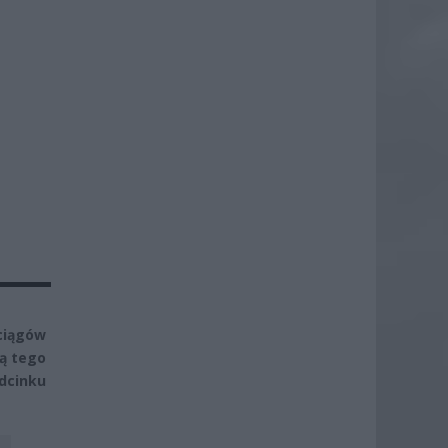
ciągów
ną tego
dcinku