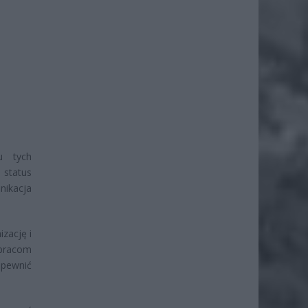
u tych
 status
nikacja
zację i
pracom
apewnić