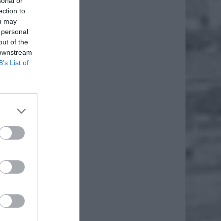
sonal or
ection to
ou may
 personal
out of the
 downstream
B’s List of