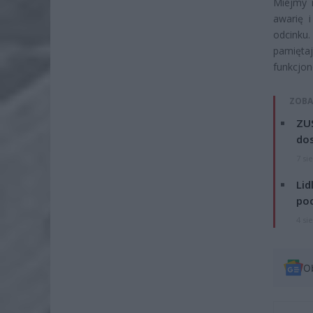
Miejmy 
awarię 
odcinku.
pamięta
funkcjo
ZOBA
ZUS
dos
7 si
Lid
po
4 si
O