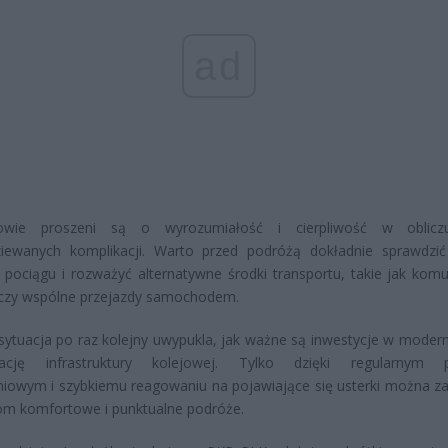
ad
owie proszeni są o wyrozumiałość i cierpliwość w oblicz
ziewanych komplikacji. Warto przed podróżą dokładnie sprawdzić
pociągu i rozważyć alternatywne środki transportu, takie jak komu
 czy wspólne przejazdy samochodem.
ytuacja po raz kolejny uwypukla, jak ważne są inwestycje w moderni
ację infrastruktury kolejowej. Tylko dzięki regularnym 
iowym i szybkiemu reagowaniu na pojawiające się usterki można z
om komfortowe i punktualne podróże.