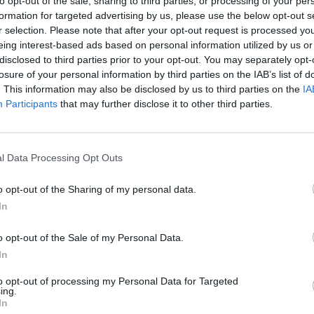
to opt-out of the sale, sharing to third parties, or processing of your per
formation for targeted advertising by us, please use the below opt-out s
r selection. Please note that after your opt-out request is processed y
eing interest-based ads based on personal information utilized by us or
disclosed to third parties prior to your opt-out. You may separately opt-
losure of your personal information by third parties on the IAB’s list of
. This information may also be disclosed by us to third parties on the
IA
Participants
that may further disclose it to other third parties.
ad
l Data Processing Opt Outs
o opt-out of the Sharing of my personal data.
In
o opt-out of the Sale of my Personal Data.
CZ RÓWNIEŻ:
In
et 3600 zł miesięcznie zamiast 800+. Nowa propozycja dla
to opt-out of processing my Personal Data for Targeted
ziców dzieci do 3. roku życia
ing.
In
erpnia 2026 19:29