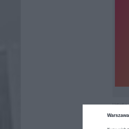
Usterka
znacząc
Warszawa 
pociągó
możliwoś