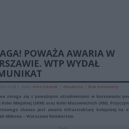
AGA! POWAŻA AWARIA W
RSZAWIE. WTP WYDAŁ
MUNIKAT
024 10:08
|
Autor:
Anna Szkutnik
|
Aktualności
|
Brak komentarzy
wa zmaga się z poważnymi utrudnieniami w kursowaniu po
j Kolei Miejskiej (SKM) oraz Kolei Mazowieckich (KM). Przyczy
rtowego chaosu jest awaria infrastruktury kolejowej na o
ek Miłosna – Warszawa Rembertów.
REKLAMA