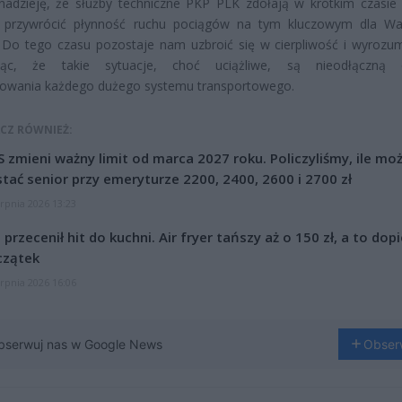
nadzieję, że służby techniczne PKP PLK zdołają w krótkim czasie
i przywrócić płynność ruchu pociągów na tym kluczowym dla W
 Do tego czasu pozostaje nam uzbroić się w cierpliwość i wyrozum
jąc, że takie sytuacje, choć uciążliwe, są nieodłączną c
nowania każdego dużego systemu transportowego.
CZ RÓWNIEŻ:
 zmieni ważny limit od marca 2027 roku. Policzyliśmy, ile mo
tać senior przy emeryturze 2200, 2400, 2600 i 2700 zł
erpnia 2026 13:23
l przecenił hit do kuchni. Air fryer tańszy aż o 150 zł, a to dop
czątek
erpnia 2026 16:06
bserwuj nas w Google News
Obser