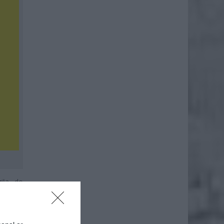
ziła do
 części
y oraz