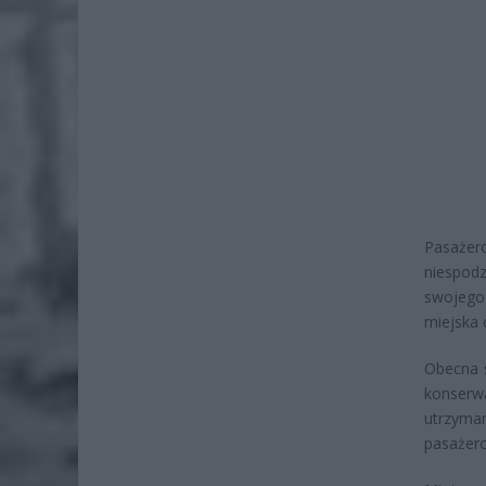
Pasażer
niespod
swojego 
miejska
Obecna s
konserw
utrzyman
pasażer