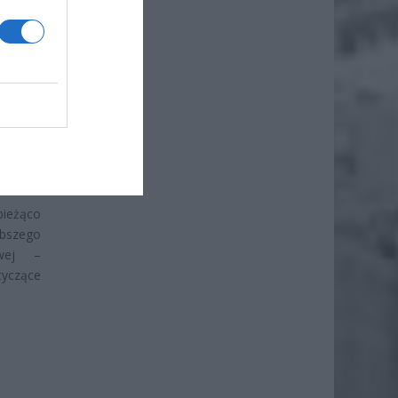
ziennie
a ważne
otarcia
bieżąco
ybszego
owej –
tyczące