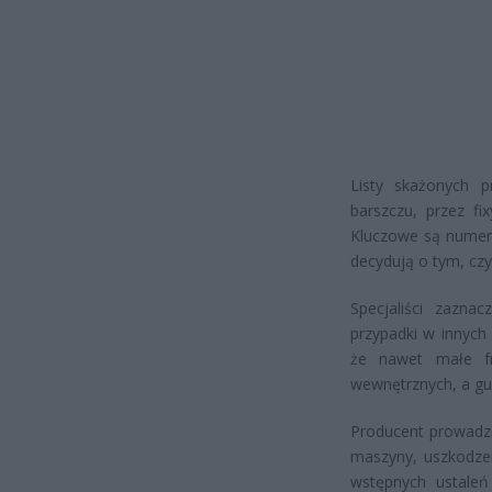
Listy skażonych 
barszczu, przez fi
Kluczowe są numery
decydują o tym, czy
Specjaliści zazna
przypadki w innych 
że nawet małe f
wewnętrznych, a gum
Producent prowadzi
maszyny, uszkodzen
wstępnych ustaleń