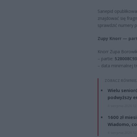
Sanepid opublikowa
znajdować się fra
sprawdzić numery pa
Zupy Knorr — par
Knorr Zupa Borowi
– partie:
528008C93
– data minimalnej t
ZOBACZ RÓWNIE
Wielu senior
podwyższy e
4 sierpnia 2026 12
1600 zł mies
Wiadomo, co
4 sierpnia 2026 12