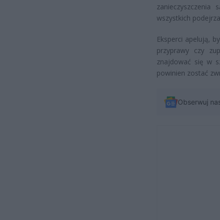
zanieczyszczenia 
wszystkich podejrzan
Eksperci apelują, b
przyprawy czy zu
znajdować się w sz
powinien zostać zw
Obserwuj na