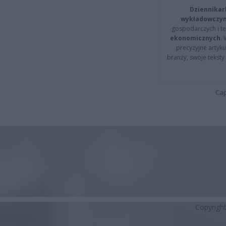
Dziennikar
wykładowczyn
gospodarczych i t
ekonomicznych
.
precyzyjne artyku
branży, swoje tekst
Cap
Copyrigh