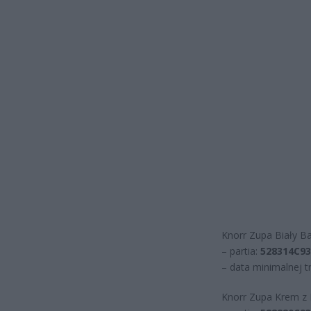
Knorr Zupa Biały B
– partia:
528314C93
– data minimalnej t
Knorr Zupa Krem z 