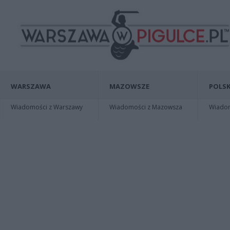
WARSZAWA
MAZOWSZE
POLSK
Wiadomości z Warszawy
Wiadomości z Mazowsza
Wiadomo