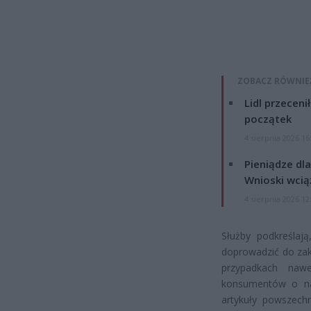
ZOBACZ RÓWNIE
Lidl przeceni
początek
4 sierpnia 2026 16
Pieniądze dla
Wnioski wcią
4 sierpnia 2026 12
Służby podkreślaj
doprowadzić do zak
przypadkach nawe
konsumentów o na
artykuły powszec