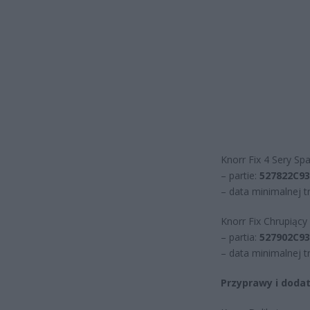
Knorr Fix 4 Sery Spa
– partie:
527822C93
– data minimalnej t
Knorr Fix Chrupiąc
– partia:
527902C93
– data minimalnej t
Przyprawy i doda