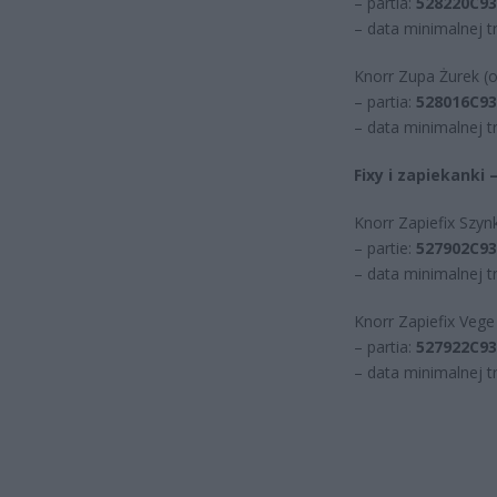
– partia:
528220C93
– data minimalnej t
Knorr Zupa Żurek (o
– partia:
528016C93
– data minimalnej t
Fixy i zapiekanki
Knorr Zapiefix Szyn
– partie:
527902C93
– data minimalnej t
Knorr Zapiefix Vege
– partia:
527922C93
– data minimalnej t