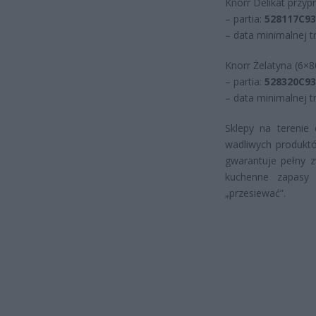
Knorr Delikat przyp
– partia:
528117C93
– data minimalnej t
Knorr Żelatyna (6×8
– partia:
528320C93
– data minimalnej t
Sklepy na terenie
wadliwych produktó
gwarantuje pełny z
kuchenne zapasy 
„przesiewać”.