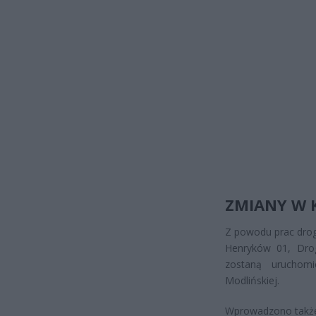
ZMIANY W K
Z powodu prac dr
Henryków 01, Drog
zostaną urucho
Modlińskiej.
Wprowadzono tak