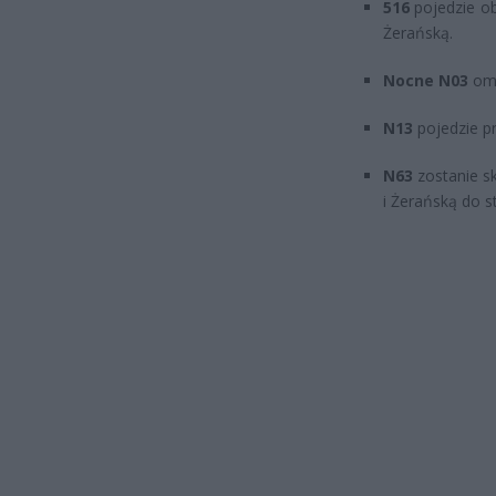
516
pojedzie o
Żerańską.
Nocne N03
omi
N13
pojedzie p
N63
zostanie s
i Żerańską do st