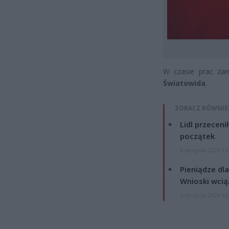
W czasie prac zam
Światowida
.
ZOBACZ RÓWNIE
Lidl przeceni
początek
4 sierpnia 2026 16
Pieniądze dla
Wnioski wcią
4 sierpnia 2026 12