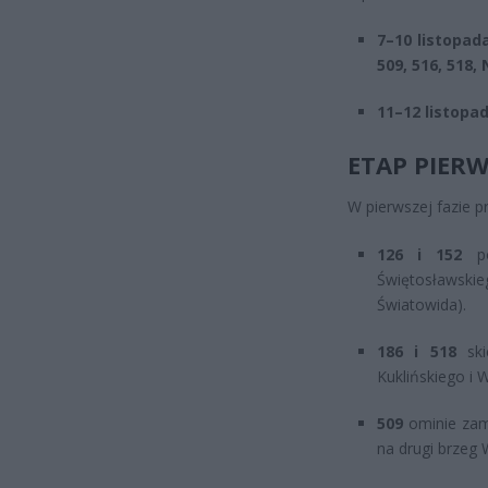
7–10 listopad
509, 516, 518, 
11–12 listopa
ETAP PIERW
W pierwszej fazie p
126 i 152
po
Świętosławsk
Światowida).
186 i 518
ski
Kuklińskiego i 
509
ominie zamk
na drugi brzeg 