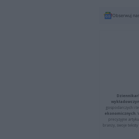
Obserwuj na
Dziennikar
wykładowczyn
gospodarczych i t
ekonomicznych
.
precyzyjne artyku
branży, swoje tekst