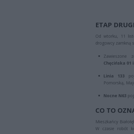
ETAP DRUGI
Od wtorku, 11 lis
drogowcy zamkną sk
Zawieszone z
Chęcińska 01 i
Linia 133
poje
Pomorską, Majol
Nocne N63
poj
CO TO OZN
Mieszkańcy Białołę
W czasie robót ko