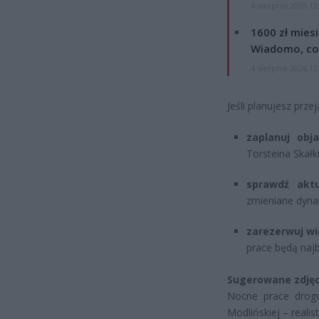
4 sierpnia 2026 12
1600 zł mies
Wiadomo, co
4 sierpnia 2026 12
Jeśli planujesz prze
zaplanuj obj
Torsteina Skałki
sprawdź akt
zmieniane dyna
zarezerwuj wi
prace będą najb
Sugerowane zdjęc
Nocne prace drogo
Modlińskiej – realis