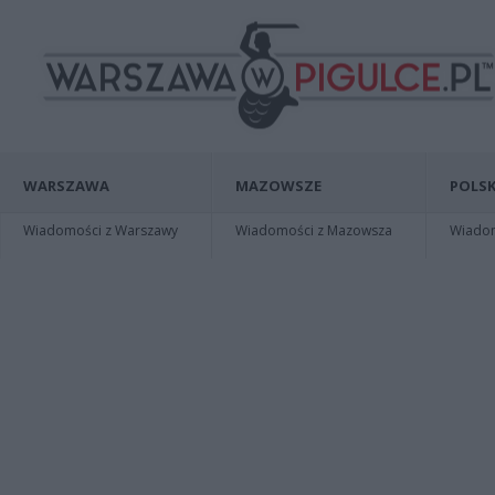
WARSZAWA
MAZOWSZE
POLSK
Wiadomości z Warszawy
Wiadomości z Mazowsza
Wiadomo