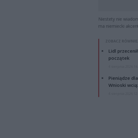
Niestety nie wiadom
ma niemiecki akcent
ZOBACZ RÓWNIE
Lidl przeceni
początek
4 sierpnia 2026 16
Pieniądze dla
Wnioski wcią
4 sierpnia 2026 12