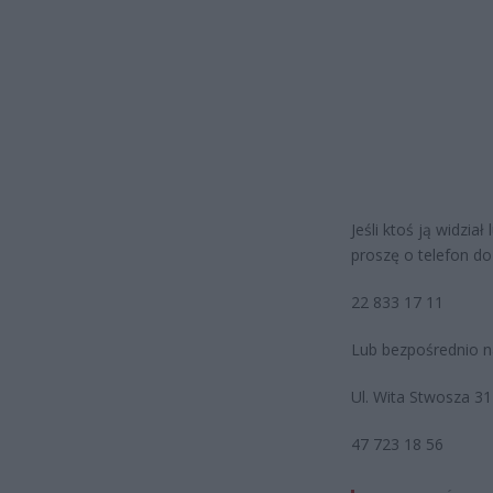
Jeśli ktoś ją widzia
proszę o telefon do
22 833 17 11
Lub bezpośrednio na
Ul. Wita Stwosza 31
47 723 18 56