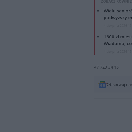
ZOBACZ RÓWNIE
Wielu senior
podwyższy e
4 sierpnia 2026 12
1600 zł mies
Wiadomo, co
4 sierpnia 2026 12
47 723 34 15
Obserwuj na