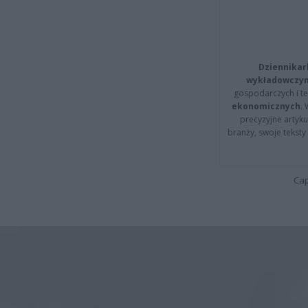
Dziennikar
wykładowczyn
gospodarczych i t
ekonomicznych
.
precyzyjne artyku
branży, swoje tekst
Cap