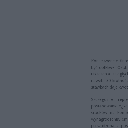
Konsekwencje fin
być dotkliwe. Osob
uiszczenia zaległy
nawet 30-krotnoś
stawkach daje kwot
Szczególnie nie
postępowania egze
środków na konci
wynagrodzenia, eme
prowadzona z posi