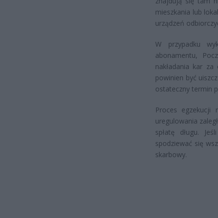
znajdują się tam n
mieszkania lub loka
urządzeń odbiorczy
W przypadku wykr
abonamentu, Pocz
nakładania kar za
powinien być uiszc
ostateczny termin p
Proces egzekucji
uregulowania zaleg
spłatę długu. Jeś
spodziewać się ws
skarbowy.