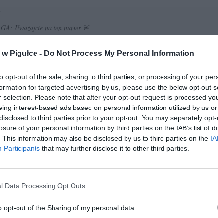
A: Uważajcie na ten numer 🚨
ownie przed chwilą jakiś miły, sympatyczny młodzieniec z odczuwalnym akce
w Pigułce -
Do Not Process My Personal Information
ował mnie wydymać na kasę z konta w
@SantanderBankPL
🥲
m zdążyłem mu nawciskać, była szybka relacja ze strony banku, który rozł
to opt-out of the sale, sharing to third parties, or processing of your per
czenie. Po…
pic.twitter.com/W3qqGhvAtD
formation for targeted advertising by us, please use the below opt-out s
r selection. Please note that after your opt-out request is processed y
eantyfan (@nieantyfan)
September 15, 2023
eing interest-based ads based on personal information utilized by us or
disclosed to third parties prior to your opt-out. You may separately opt-
losure of your personal information by third parties on the IAB’s list of
. This information may also be disclosed by us to third parties on the
IA
Participants
that may further disclose it to other third parties.
l Data Processing Opt Outs
ad
o opt-out of the Sharing of my personal data.