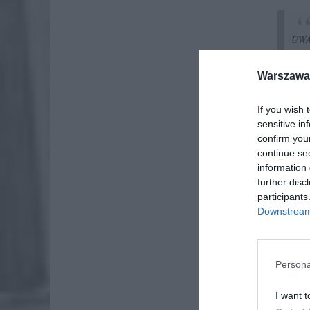
UWAG
Dosł
Warszawa 
prób
Zani
If you wish 
połą
sensitive in
confirm you
— ni
continue se
information 
further disc
participants
Downstream 
Persona
I want t