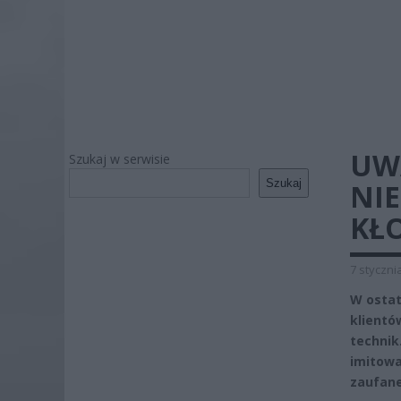
UWA
Szukaj w serwisie
Szukaj
NIE
KŁ
7 styczni
W ostat
klientó
technik
imitowa
zaufane