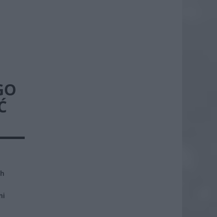
GO
Ć
ch
ni