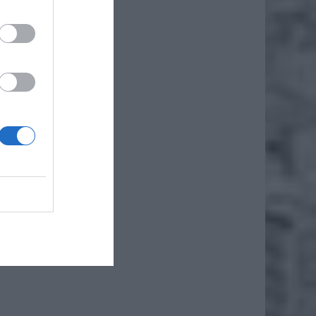
odczas
 846, z
ż.