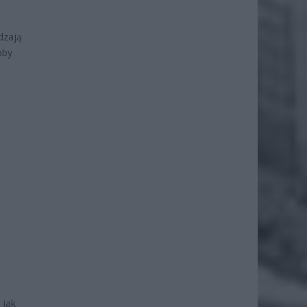
dzają
aby
 jak