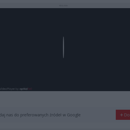
REKLAMA
Play
aj nas do preferowanych źródeł w Google
Do