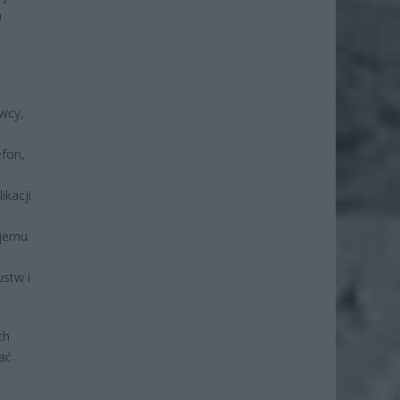
a
wcy,
fon,
ikacji
ojemu
stw i
ch
ać