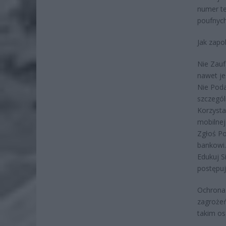
numer te
poufnych
Jak zapo
Nie Zau
nawet je
Nie Poda
szczegól
Korzysta
mobilnej
Zgłoś Po
bankowi.
Edukuj S
postępuj
Ochrona 
zagrożeń
takim o