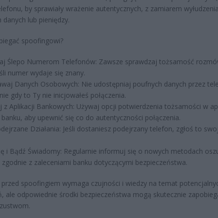
lefonu, by sprawiały wrażenie autentycznych, z zamiarem wyłudzeni
 danych lub pieniędzy.
biegać spoofingowi?
faj Ślepo Numerom Telefonów: Zawsze sprawdzaj tożsamość rozmó
śli numer wydaje się znany.
waj Danych Osobowych: Nie udostępniaj poufnych danych przez tele
nie gdy to Ty nie inicjowałeś połączenia.
j z Aplikacji Bankowych: Używaj opcji potwierdzenia tożsamości w apl
 banku, aby upewnić się co do autentyczności połączenia.
dejrzane Działania: Jeśli dostaniesz podejrzany telefon, zgłoś to sw
ię i Bądź Świadomy: Regularnie informuj się o nowych metodach oszu
 zgodnie z zaleceniami banku dotyczącymi bezpieczeństwa.
przed spoofingiem wymaga czujności i wiedzy na temat potencjalny
, ale odpowiednie środki bezpieczeństwa mogą skutecznie zapobieg
szustwom.