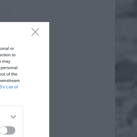
ntem,
ączył
sonal or
ection to
ou may
 personal
out of the
 downstream
B’s List of