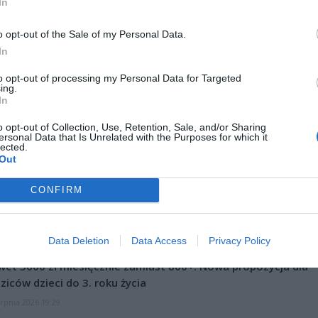
In
o opt-out of the Sale of my Personal Data.
In
to opt-out of processing my Personal Data for Targeted
ing.
ik Internetu podzielił się swoją historią, w której otrzymał SMS-a p
In
 sugerującego, że jest to rozmowa z przedstawicielem banku. W
o opt-out of Collection, Use, Retention, Sale, and/or Sharing
stości był to atak spoofingowy. Ostrzega on przed numerem 512 033
ersonal Data that Is Unrelated with the Purposes for which it
 wysłano fałszywą wiadomość.
lected.
Out
CZ RÓWNIEŻ:
CONFIRM
letni obywatel Ukrainy zaatakował zakonnicę i zerwał jej krzy
az nastąpił zwrot w sprawie
erpnia 2026 15:40
Data Deletion
Data Access
Privacy Policy
et 3600 zł miesięcznie zamiast 800+. Nowa propozycja dla
ziców dzieci do 3. roku życia
erpnia 2026 19:29