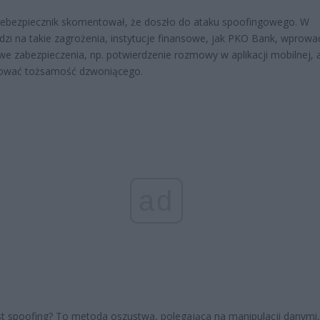
iebezpiecznik skomentował, że doszło do ataku spoofingowego. W
zi na takie zagrożenia, instytucje finansowe, jak PKO Bank, wprowa
e zabezpieczenia, np. potwierdzenie rozmowy w aplikacji mobilnej, 
kować tożsamość dzwoniącego.
ad
st spoofing? To metoda oszustwa, polegająca na manipulacji danymi,