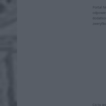
Portal N
odpowied
dodatkow
zweryfi
Co to je