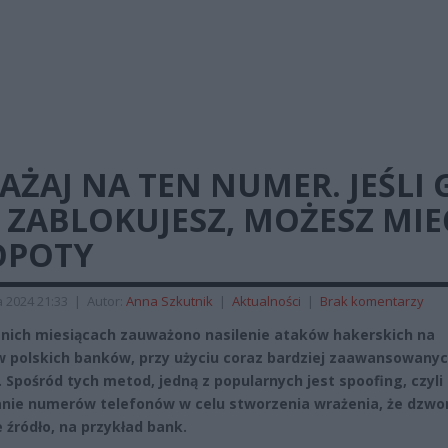
ŻAJ NA TEN NUMER. JEŚLI 
 ZABLOKUJESZ, MOŻESZ MIE
OPOTY
a 2024 21:33
|
Autor:
Anna Szkutnik
|
Aktualności
|
Brak komentarzy
nich miesiącach zauważono nasilenie ataków hakerskich na
w polskich banków, przy użyciu coraz bardziej zaawansowany
. Spośród tych metod, jedną z popularnych jest spoofing, czyli
nie numerów telefonów w celu stworzenia wrażenia, że dzwo
 źródło, na przykład bank.