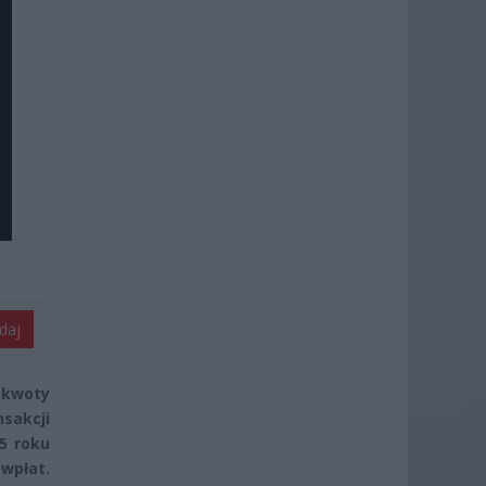
daj
 kwoty
nsakcji
5 roku
 wpłat.