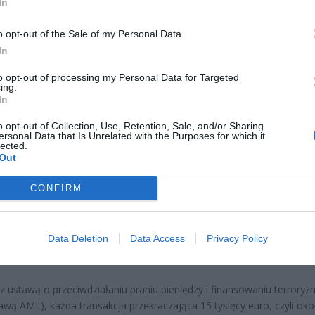
mę mniejszych wpłat, jeśli ich łączna wartość budzi podejrzenia.
In
o opt-out of the Sale of my Personal Data.
In
to opt-out of processing my Personal Data for Targeted
ing.
In
ad
o opt-out of Collection, Use, Retention, Sale, and/or Sharing
ersonal Data that Is Unrelated with the Purposes for which it
lected.
Out
CONFIRM
Data Deletion
Data Access
Privacy Policy
rzebiega granica? 15 tysięcy euro to próg obowiązkowego
nia
z ustawą o przeciwdziałaniu praniu pieniędzy i finansowaniu terrory
tawą AML), każda transakcja przekraczająca 15 tysięcy euro, czyli ok