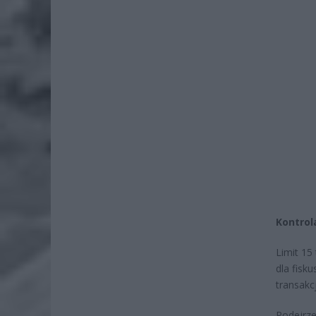
Kontrol
Limit 15
dla fisk
transakcj
Podejrze