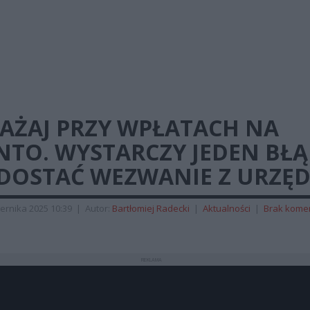
AŻAJ PRZY WPŁATACH NA
NTO. WYSTARCZY JEDEN BŁĄ
 DOSTAĆ WEZWANIE Z URZĘ
ernika 2025 10:39
|
Autor:
Bartłomiej Radecki
|
Aktualności
|
Brak kome
REKLAMA