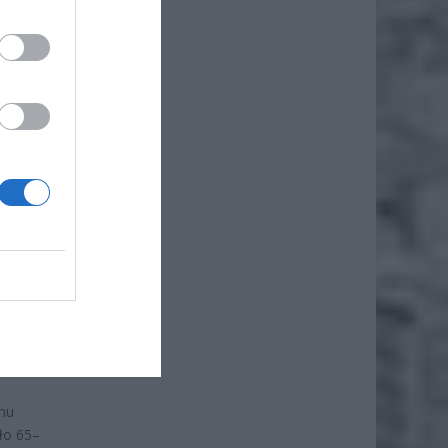
zmu
oło 65–