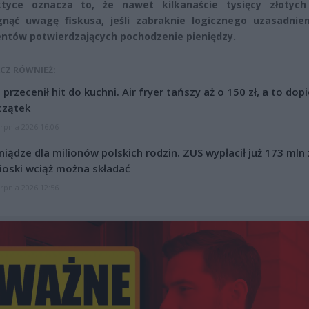
tyce oznacza to, że nawet kilkanaście tysięcy złotyc
gnąć uwagę fiskusa, jeśli zabraknie logicznego uzasadnien
tów potwierdzających pochodzenie pieniędzy.
CZ RÓWNIEŻ:
l przecenił hit do kuchni. Air fryer tańszy aż o 150 zł, a to dop
czątek
erpnia 2026 16:06
niądze dla milionów polskich rodzin. ZUS wypłacił już 173 mln z
oski wciąż można składać
erpnia 2026 12:56