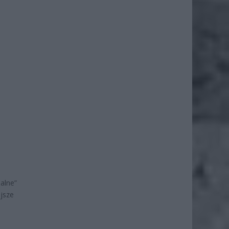
ialne”
jsze