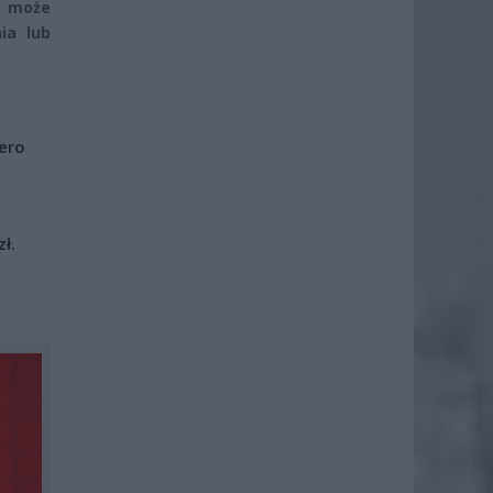
h może
ia lub
iero
ł.