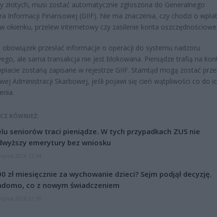
cy złotych, musi zostać automatycznie zgłoszona do Generalnego
ra Informacji Finansowej (GIIF). Nie ma znaczenia, czy chodzi o wpła
w okienku, przelew internetowy czy zasilenie konta oszczędnościowe
obowiązek przesłać informacje o operacji do systemu nadzoru
ego, ale sama transakcja nie jest blokowana. Pieniądze trafią na kon
płacie zostaną zapisane w rejestrze GIIF. Stamtąd mogą zostać prz
wej Administracji Skarbowej, jeśli pojawi się cień wątpliwości co do i
enia.
CZ RÓWNIEŻ:
lu seniorów traci pieniądze. W tych przypadkach ZUS nie
dwyższy emerytury bez wniosku
erpnia 2026 12:34
0 zł miesięcznie za wychowanie dzieci? Sejm podjął decyzję.
adomo, co z nowym świadczeniem
erpnia 2026 12:16