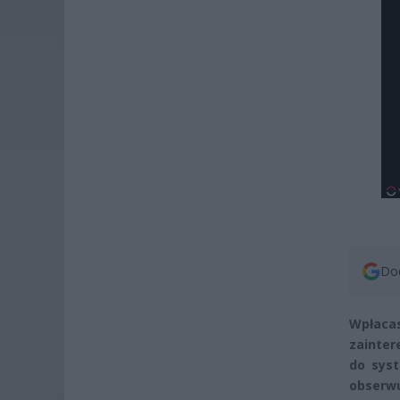
Dod
Wpłaca
zainter
do syst
obserwu