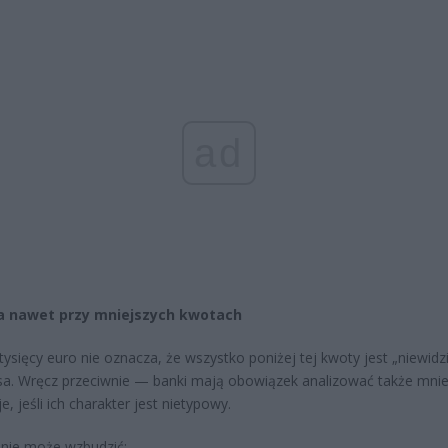
ad
a nawet przy mniejszych kwotach
 tysięcy euro nie oznacza, że wszystko poniżej tej kwoty jest „niewidz
usa. Wręcz przeciwnie — banki mają obowiązek analizować także mnie
e, jeśli ich charakter jest nietypowy.
nie może wzbudzić: