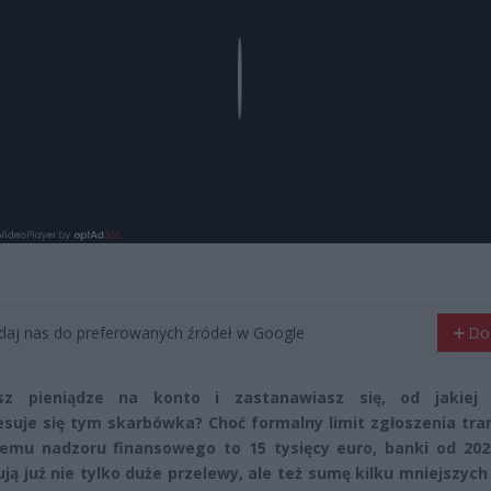
Play
aj nas do preferowanych źródeł w Google
Do
sz pieniądze na konto i zastanawiasz się, od jakiej
esuje się tym skarbówka? Choć formalny limit zgłoszenia tra
emu nadzoru finansowego to 15 tysięcy euro, banki od 202
ją już nie tylko duże przelewy, ale też sumę kilku mniejszych