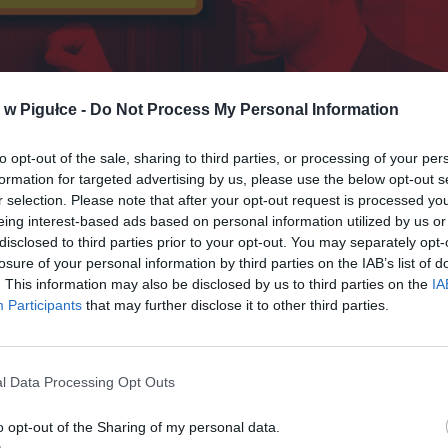
w Pigułce -
Do Not Process My Personal Information
to opt-out of the sale, sharing to third parties, or processing of your per
formation for targeted advertising by us, please use the below opt-out s
r selection. Please note that after your opt-out request is processed y
eing interest-based ads based on personal information utilized by us or
disclosed to third parties prior to your opt-out. You may separately opt-
Fot. Warszawa w Pigułce
losure of your personal information by third parties on the IAB’s list of
. This information may also be disclosed by us to third parties on the
IA
na wpłacić na konto bez kontroli skarbówki? Nowe zasady i pu
Participants
that may further disclose it to other third parties.
acających
ęcej Polaków zadaje sobie pytanie: ile pieniędzy można wpłacić na ko
dzić zainteresowania urzędu skarbowego? Choć wielu uważa, że dop
l Data Processing Opt Outs
e przekroczy konkretnego progu, fiskus „nie widzi” takich transakcji,
dziej złożona. Od 2025 roku banki raportują już nie tylko duże przelewy
o opt-out of the Sharing of my personal data.