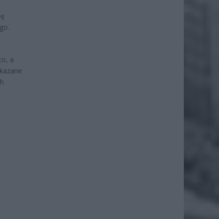
tę
go.
to, a
ekazane
ch