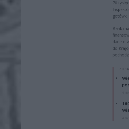
70 tysię
Inspekto
gotówki 
Bank ma 
finansow
dane o w
do Krajo
pochodz
ZOBA
Wie
po
4 si
160
Wi
4 si