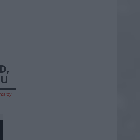
D,
DU
ntarzy