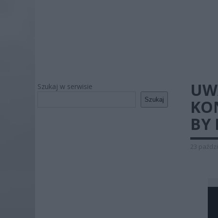
UW
Szukaj w serwisie
Szukaj
KO
BY
23 paździ