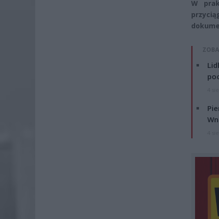
W prak
przycią
dokumen
ZOBA
Lid
po
4 si
Pie
Wni
4 si