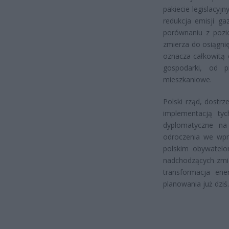
pakiecie legislacy
redukcja emisji g
porównaniu z pozi
zmierza do osiągnię
oznacza całkowitą 
gospodarki, od p
mieszkaniowe.
Polski rząd, dostr
implementacją tyc
dyplomatyczne na
odroczenia we wpr
polskim obywatelo
nadchodzących zmia
transformacja ene
planowania już dziś.