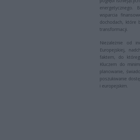
pogłębi istniejący
energetycznego. 
wsparcia finanso
dochodach, które 
transformacji.
Niezależnie od in
Europejskiej, na
faktem, do któreg
Kluczem do minimal
planowanie, świad
poszukiwanie dost
i europejskim.