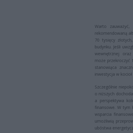
Warto zauważyć, ż
rekomendowaną alte
70 tysięcy złotych
budynku. Jeśli uwz
wewnętrznej oraz
może przekroczyć 10
stanowiąca znaczn
inwestycja w kocioł
Szczególnie niepok
o niższych dochodac
a perspektywa kol
finansowe. W tym 
wsparcia finansow
umożliwią przeprow
ubóstwa energetyc