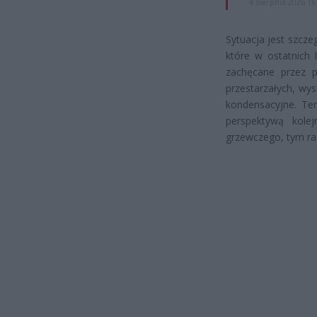
4 sierpnia 2026 16
Sytuacja jest szczeg
które w ostatnich 
zachęcane przez 
przestarzałych, w
kondensacyjne. Tera
perspektywą kolej
grzewczego, tym ra