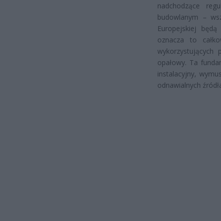
nadchodzące regu
budowlanym – wsz
Europejskiej będą
oznacza to całkow
wykorzystujących 
opałowy. Ta fundam
instalacyjny, wymu
odnawialnych źródła