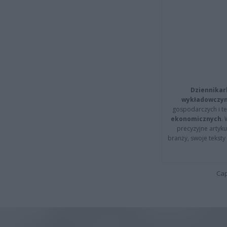
Dziennikar
wykładowczyn
gospodarczych i t
ekonomicznych
.
precyzyjne artyku
branży, swoje tekst
Cap