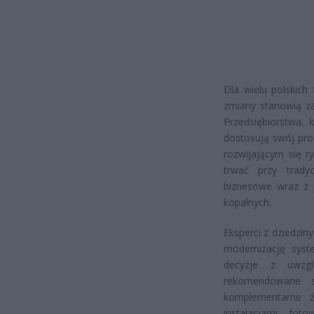
Dla wielu polskich
zmiany stanowią z
Przedsiębiorstwa, 
dostosują swój pro
rozwijającym się ry
trwać przy trady
biznesowe wraz z 
kopalnych.
Eksperci z dziedzin
modernizację sy
decyzje z uwzglę
rekomendowane s
komplementarne ź
instalacjami fot