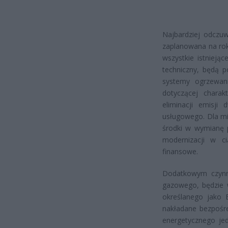
Najbardziej odczuw
zaplanowana na rok
wszystkie istnieją
techniczny, będą p
systemy ogrzewani
dotyczącej charak
eliminacji emisji
usługowego. Dla mi
środki w wymianę 
modernizacji w c
finansowe.
Dodatkowym czynni
gazowego, będzie 
określanego jako 
nakładane bezpośre
energetycznego je