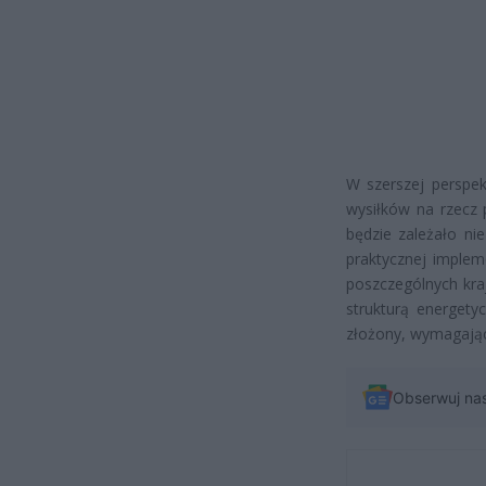
W szerszej perspek
wysiłków na rzecz 
będzie zależało ni
praktycznej implem
poszczególnych kraj
strukturą energety
złożony, wymagając
Obserwuj na