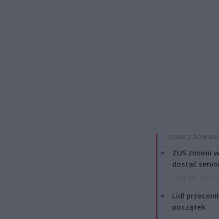
ZOBACZ RÓWNIE
ZUS zmieni w
dostać senio
7 sierpnia 2026 13
Lidl przeceni
początek