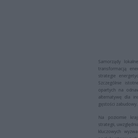
Samorządy lokal
transformacją en
strategie energet
Szczególnie istot
opartych na odnaw
alternatywę dla i
gęstości zabudowy.
Na poziomie kra
strategii, uwzględn
kluczowych wyzwań