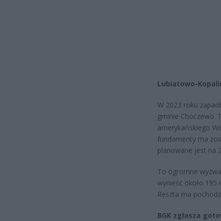
Lubiatowo-Kopalin
W 2023 roku zapadła
gminie Choczewo. T
amerykańskiego We
fundamenty ma zost
planowane jest na 
To ogromne wyzwani
wynieść około 195 m
Reszta ma pochodzić
BGK zgłasza gotow