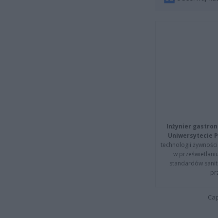
Inżynier gastron
Uniwersytecie P
technologii żywności 
w prześwietlani
standardów sanita
pr
Cap