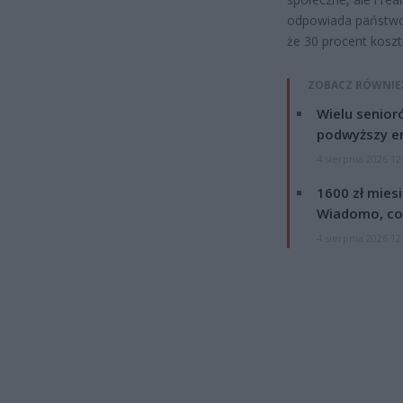
odpowiada państwow
że 30 procent koszt
ZOBACZ RÓWNIE
Wielu senior
podwyższy e
4 sierpnia 2026 12
1600 zł mies
Wiadomo, co
4 sierpnia 2026 12