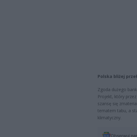
Polska bliżej prz
Zgoda dużego banku
Projekt, który prze
szansę się zmateria
tematem tabu, a sta
klimatyczny.
Obserwuj na