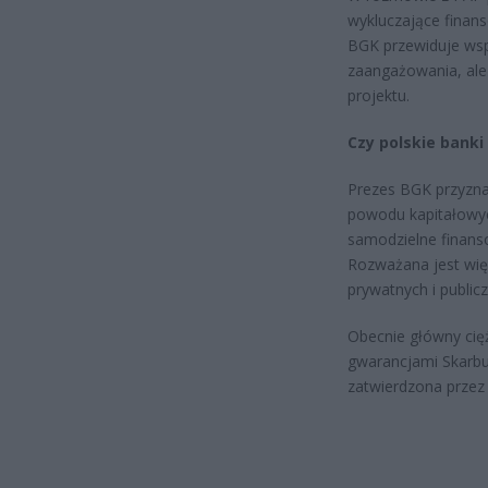
wykluczające finans
BGK przewiduje wsp
zaangażowania, ale
projektu.
Czy polskie bank
Prezes BGK przyzna
powodu kapitałowych
samodzielne finans
Rozważana jest wię
prywatnych i public
Obecnie główny cię
gwarancjami Skarbu
zatwierdzona przez