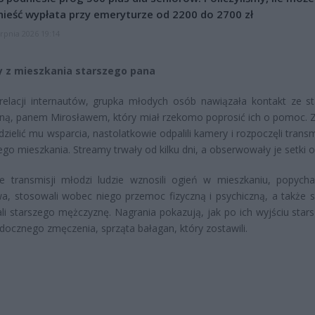
ieść wypłata przy emeryturze od 2200 do 2700 zł
erpnia 2026 19:14
 z mieszkania starszego pana
relacji internautów, grupka młodych osób nawiązała kontakt ze s
ną, panem Mirosławem, który miał rzekomo poprosić ich o pomoc. 
dzielić mu wsparcia, nastolatkowie odpalili kamery i rozpoczęli trans
ego mieszkania. Streamy trwały od kilku dni, a obserwowały je setki 
e transmisji młodzi ludzie wznosili ogień w mieszkaniu, popycha
a, stosowali wobec niego przemoc fizyczną i psychiczną, a także szy
li starszego mężczyznę. Nagrania pokazują, jak po ich wyjściu stars
ocznego zmęczenia, sprząta bałagan, który zostawili.