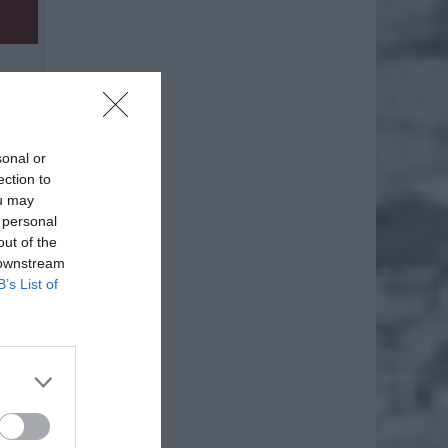
sonal or
ection to
ou may
 personal
out of the
 downstream
B’s List of