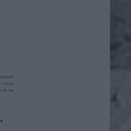
mediach
na może
dnak na
że