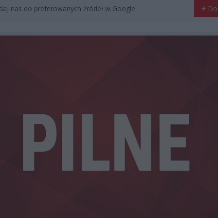
aj nas do preferowanych źródeł w Google
Do