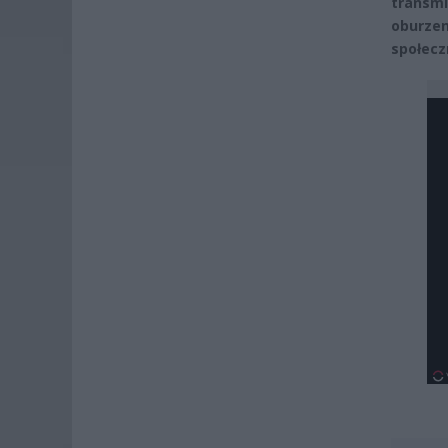
transm
oburz
społecz