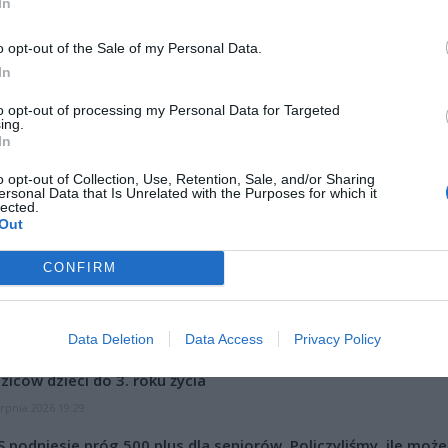
In
o opt-out of the Sale of my Personal Data.
In
to opt-out of processing my Personal Data for Targeted
ing.
ad
In
o opt-out of Collection, Use, Retention, Sale, and/or Sharing
ersonal Data that Is Unrelated with the Purposes for which it
lected.
Out
CONFIRM
CZ RÓWNIEŻ:
Data Deletion
Data Access
Privacy Policy
et 3600 zł miesięcznie zamiast 800+. Nowa propozycja dla
ziców dzieci do 3. roku życia
erpnia 2026 19:29
 podniesie próg 500 plus dla seniorów. Policzyliśmy, ile może