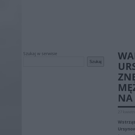
WA
Szukaj w serwisie
Szukaj
UR
ZNĘ
MĘ
NA
27 kwietn
Wstrząs
Ursyno