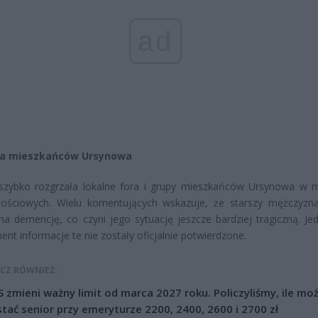
ad
ja mieszkańców Ursynowa
szybko rozgrzała lokalne fora i grupy mieszkańców Ursynowa w 
nościowych. Wielu komentujących wskazuje, że starszy mężczyz
 na demencję, co czyni jego sytuację jeszcze bardziej tragiczną. Je
nt informacje te nie zostały oficjalnie potwierdzone.
CZ RÓWNIEŻ:
 zmieni ważny limit od marca 2027 roku. Policzyliśmy, ile mo
tać senior przy emeryturze 2200, 2400, 2600 i 2700 zł