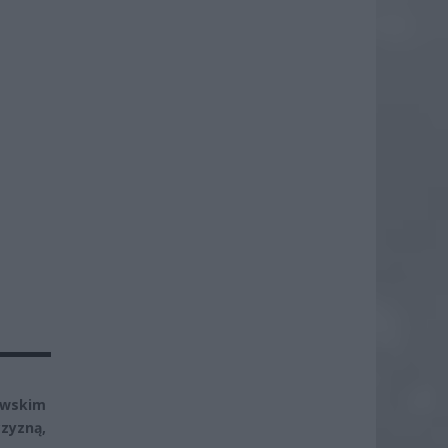
awskim
zyzną,