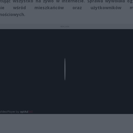
itując wszystko na żywo w internecie. Sprawa wywołała o
enie wśród mieszkańców oraz użytkowników m
nościowych.
REKLAMA
Play