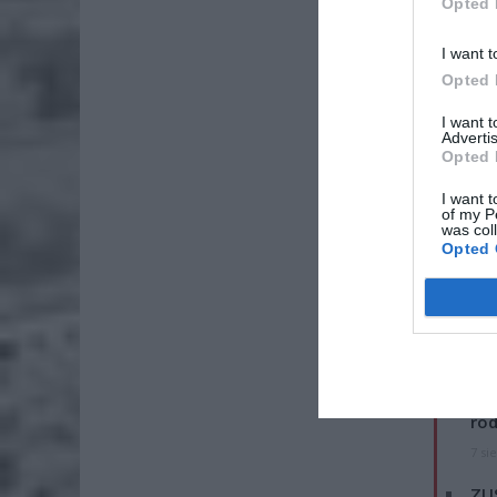
Opted 
I want t
Opted 
I want 
Advertis
Opted 
I want t
of my P
was col
Opted 
ZOBA
Naw
rod
7 si
ZUS