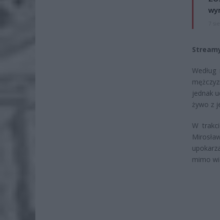
wyn
7 si
Streamy
Według 
mężczyz
jednak u
żywo z j
W trakci
Mirosław
upokarza
mimo wid