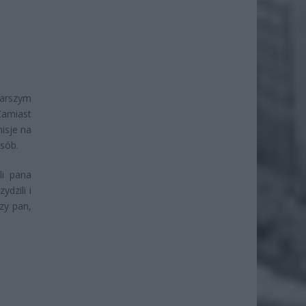
tarszym
Zamiast
misje na
osób.
li pana
dzili i
zy pan,