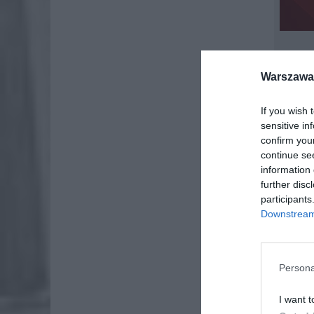
Warszawa 
If you wish 
sensitive in
confirm you
continue se
information 
further disc
participants
Downstream 
Persona
I want t