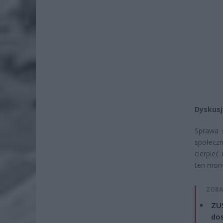
Dyskus
Sprawa 
społecz
cierpieć
ten mome
ZOBA
ZUS
dos