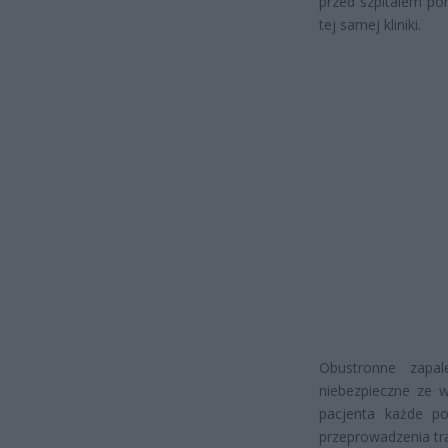
przed szpitalem pom
tej samej kliniki.
Obustronne zapal
niebezpieczne ze 
pacjenta każde p
przeprowadzenia tra