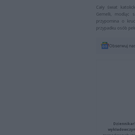
Cały świat katoli
Gemelli, modląc s
przypomina o kruc
przypadku osób pełn
Obserwuj na
Dziennikar
wykładowczyn