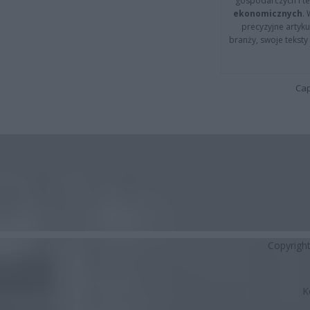
gospodarczych i t
ekonomicznych
.
precyzyjne artyku
branży, swoje tekst
Cap
Copyrigh
K