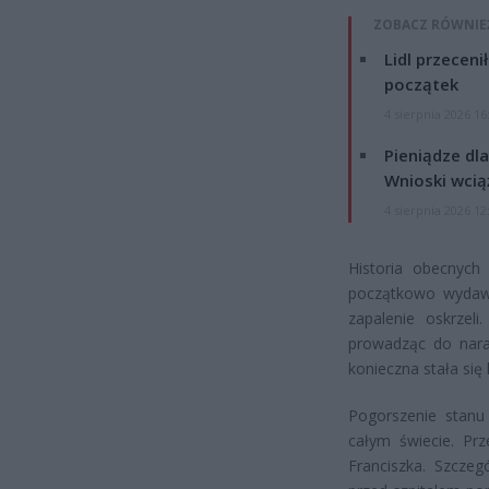
ZOBACZ RÓWNIE
Lidl przeceni
początek
4 sierpnia 2026 16
Pieniądze dla
Wnioski wcią
4 sierpnia 2026 12
Historia obecnych
początkowo wydawa
zapalenie oskrzel
prowadząc do nara
konieczna stała się 
Pogorszenie stanu
całym świecie. Prz
Franciszka. Szczeg