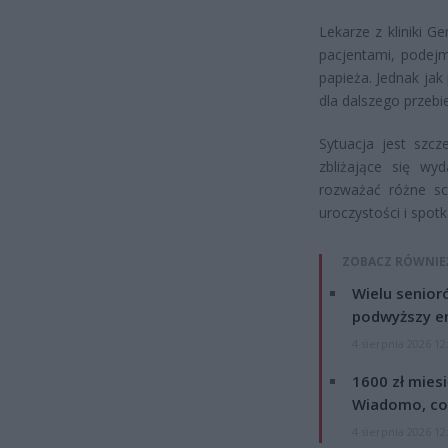
Lekarze z kliniki 
pacjentami, podejm
papieża. Jednak jak
dla dalszego przebi
Sytuacja jest szcz
zbliżające się wy
rozważać różne sc
uroczystości i spotk
ZOBACZ RÓWNIE
Wielu senior
podwyższy e
4 sierpnia 2026 12
1600 zł mies
Wiadomo, co
4 sierpnia 2026 12