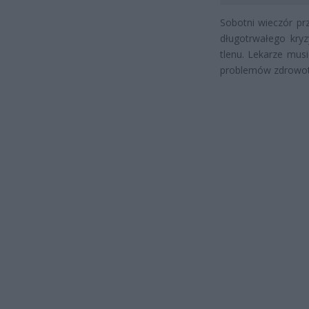
Sobotni wieczór prz
długotrwałego kr
tlenu. Lekarze mus
problemów zdrowotn