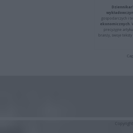
Dziennikar
wykładowczyn
gospodarczych i t
ekonomicznych
.
precyzyjne artyku
branży, swoje tekst
Cap
Copyrigh