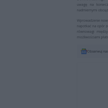
uwagę na koniec
nadmiernymi obciąż
Wprowadzenie nowyc
napotkać na opór ze
równowagi między
możliwościami pła
Obserwuj na