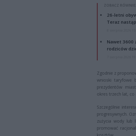
ZOBACZ RÓWNIE
26-letni obyw
Teraz nastąp
8 sierpnia 2026 15
Nawet 3600 z
rodziców dzie
7 sierpnia 2026 19
Zgodnie z proponow
wnioski taryfowe 
prezydentów mias
okres trzech lat, c
Szczególnie intere
progresywnych. Oz
zużycia wody lub
promować racjonal
kosztów.