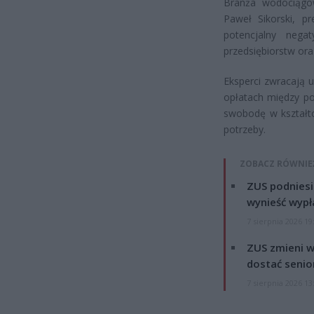
Branża wodociągo
Paweł Sikorski, p
potencjalny nega
przedsiębiorstw ora
Eksperci zwracają 
opłatach między p
swobodę w kształto
potrzeby.
ZOBACZ RÓWNIE
ZUS podniesie
wynieść wypł
7 sierpnia 2026 19
ZUS zmieni w
dostać senio
7 sierpnia 2026 13