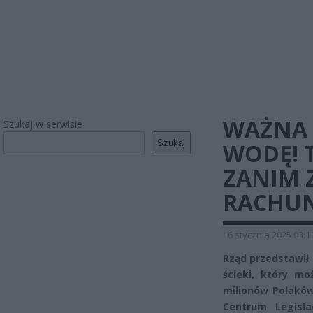
WAŻNA 
Szukaj w serwisie
Szukaj
WODĘ! T
ZANIM 
RACHUNE
16 stycznia 2025 03:1
Rząd przedstawił
ścieki, który mo
milionów Polakó
Centrum Legisla