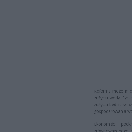
Reforma może mieć
zużyciu wody. Syst
zużycia będzie wią
gospodarowania w
Ekonomiści podk
zrównoważonego w