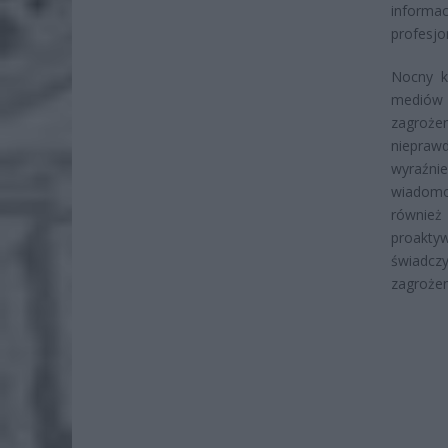
informa
profesjo
Nocny k
mediów 
zagroż
niepraw
wyraźni
wiadomo
równie
proaktyw
świadczy
zagrożen