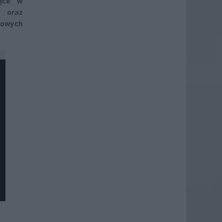
jące w
n oraz
łowych