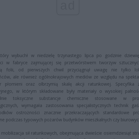
ad
który wybuchł w niedzielę trzynastego lipca po godzinie dziewię
eści w fabryce zajmującej się przetwórstwem tworzyw sztuczny
ją folii, od pierwszych chwil przyciągnął uwagę nie tylko lo
ńców, ale również ogólnokrajowych mediów ze względu na spekta
er płomieni oraz olbrzymią skalę akcji ratunkowej. Specyfika 
yjnego, w którym składowane były materiały o wysokiej palnoś
jalnie toksyczne substancje chemiczne stosowane w pro
ogicznych, wymagała zastosowania specjalistycznych technik gaś
odków ostrożności znacznie przekraczających standardowe pr
ne podczas typowych pożarów budynków mieszkalnych czy biurowyc
obilizacja sił ratunkowych, obejmująca dwieście osiemdziesiąt st