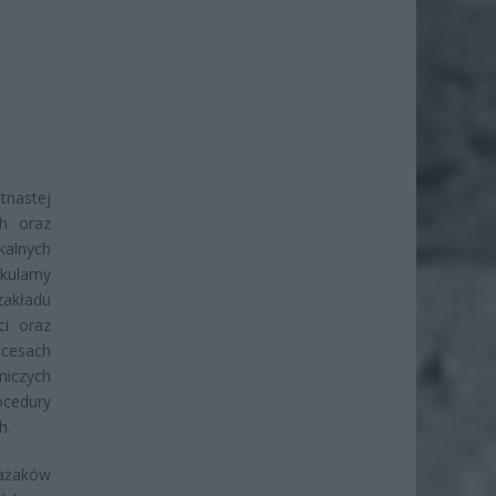
tnastej
ch oraz
kalnych
kularny
zakładu
ci oraz
cesach
niczych
ocedury
h.
rażaków