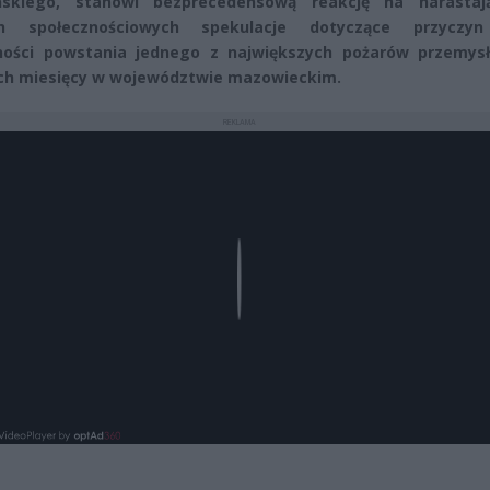
ńskiego, stanowi bezprecedensową reakcję na narasta
h społecznościowych spekulacje dotyczące przyczy
zności powstania jednego z największych pożarów przemys
ch miesięcy w województwie mazowieckim.
REKLAMA
Play