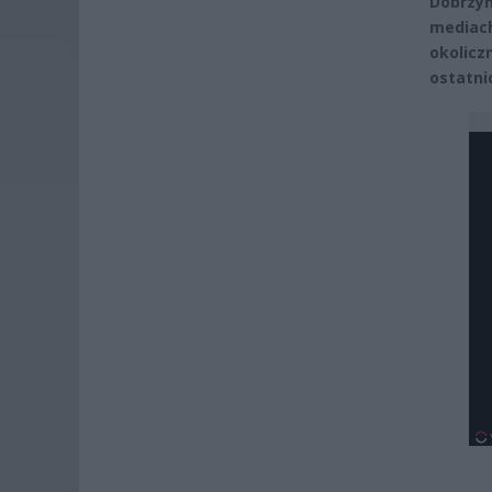
Dobrzy
mediac
okolic
ostatni