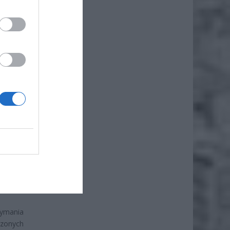
ż.
zymania
dzonych