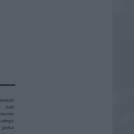
zinach
 hali
ieczór
całego
 Jacka