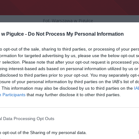
Fot. Warszawa w Pigułce
w Pigułce -
Do Not Process My Personal Information
uję o powstrzymanie się od jakichkolwiek spekulacji na temat przyczyny poż
to opt-out of the sale, sharing to third parties, or processing of your per
ku Mazowieckim. Po zakończeniu akcji gaśniczej okoliczności zdarzenia zo
formation for targeted advertising by us, please use the below opt-out s
adnie zbadane i wyjaśnione przez biegłych z zakresu pożarnictwa. Ostrzegam 
r selection. Please note that after your opt-out request is processed y
nformacją i fake newsami…
eing interest-based ads based on personal information utilized by us or
disclosed to third parties prior to your opt-out. You may separately opt-
cek Dobrzyński (@JacekDobrzynski)
July 13, 2025
losure of your personal information by third parties on the IAB’s list of
. This information may also be disclosed by us to third parties on the
IA
Participants
that may further disclose it to other third parties.
l Data Processing Opt Outs
o opt-out of the Sharing of my personal data.