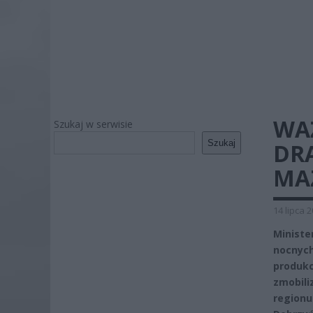
WA
Szukaj w serwisie
Szukaj
DR
MA
14 lipca 
Minist
nocnyc
produk
zmobili
regionu