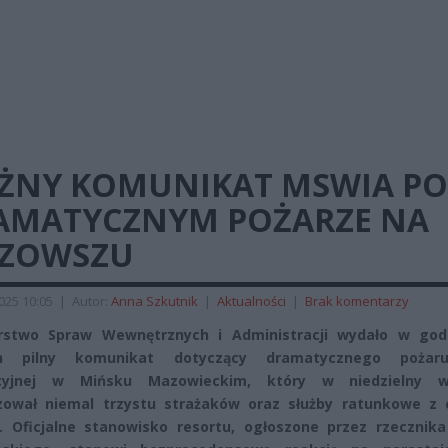
ŻNY KOMUNIKAT MSWIA PO
AMATYCZNYM POŻARZE NA
ZOWSZU
2025 10:05
|
Autor:
Anna Szkutnik
|
Aktualności
|
Brak komentarzy
erstwo Spraw Wewnętrznych i Administracji wydało w god
h pilny komunikat dotyczący dramatycznego pożaru
cyjnej w Mińsku Mazowieckim, który w niedzielny w
zował niemal trzystu strażaków oraz służby ratunkowe z 
. Oficjalne stanowisko resortu, ogłoszone przez rzecznika