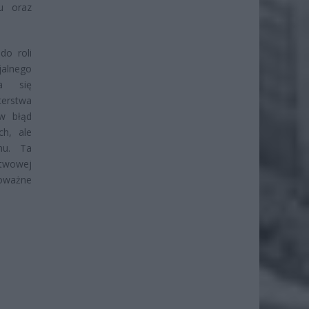
u oraz
do roli
jalnego
ia się
terstwa
 w błąd
ch, ale
nu. Ta
stwowej
poważne