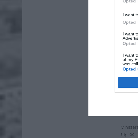
Opted 
I want t
Opted 
I want 
Advertis
Opted 
I want t
ZOBA
of my P
was col
26-
Opted 
Ter
8 si
Naw
rod
7 si
Ministe
się od 