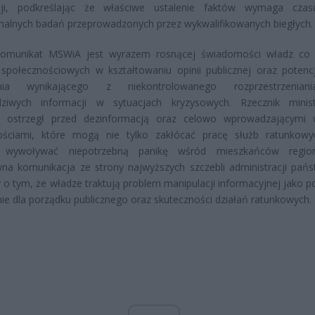
cji, podkreślając że właściwe ustalenie faktów wymaga czas
nalnych badań przeprowadzonych przez wykwalifikowanych biegłych.
omunikat MSWiA jest wyrazem rosnącej świadomości władz co 
społecznościowych w kształtowaniu opinii publicznej oraz potenc
enia wynikającego z niekontrolowanego rozprzestrzenian
dziwych informacji w sytuacjach kryzysowych. Rzecznik minis
e ostrzegł przed dezinformacją oraz celowo wprowadzającymi
ściami, które mogą nie tylko zakłócać pracę służb ratunkowy
ż wywoływać niepotrzebną panikę wśród mieszkańców regio
na komunikacja ze strony najwyższych szczebli administracji pań
 o tym, że władze traktują problem manipulacji informacyjnej jako 
ie dla porządku publicznego oraz skuteczności działań ratunkowych.