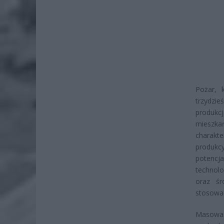
Pożar, 
trzydzi
produkc
mieszka
charakt
produkc
potenc
technol
oraz śr
stosowa
Masowa m