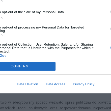
ad
In
o opt-out of the Sale of my Personal Data.
In
to opt-out of processing my Personal Data for Targeted
ing.
In
o opt-out of Collection, Use, Retention, Sale, and/or Sharing
CZ RÓWNIEŻ:
ersonal Data that Is Unrelated with the Purposes for which it
lected.
letni obywatel Ukrainy zaatakował zakonnicę i zerwał jej krzy
Out
az nastąpił zwrot w sprawie
CONFIRM
erpnia 2026 15:40
et 3600 zł miesięcznie zamiast 800+. Nowa propozycja dla
ziców dzieci do 3. roku życia
Data Deletion
Data Access
Privacy Policy
erpnia 2026 19:29
rstwo w zdecydowany sposób wezwało opinię publiczną do powstr
wszelkich teorii spiskowych oraz rozpowszechniania niepotwie