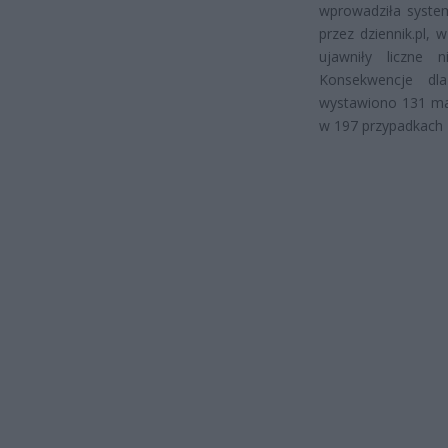
wprowadziła system
przez dziennik.pl, 
ujawniły liczne 
Konsekwencje dl
wystawiono 131 ma
w 197 przypadkach