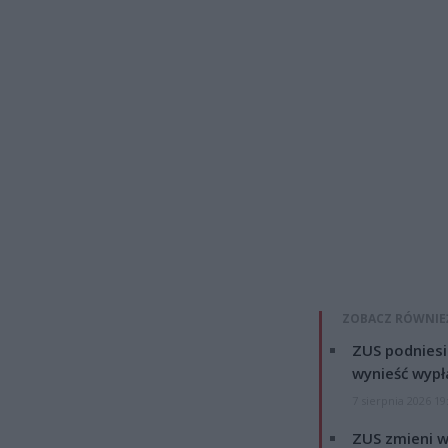
ZOBACZ RÓWNIE
ZUS podniesie
wynieść wypł
7 sierpnia 2026 19
ZUS zmieni w