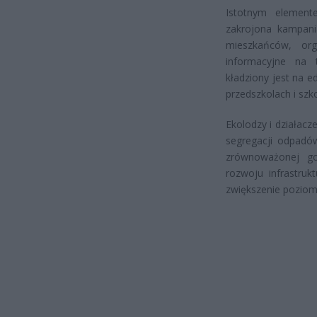
Istotnym element
zakrojona kampani
mieszkańców, orga
informacyjne na 
kładziony jest na 
przedszkolach i szk
Ekolodzy i działacz
segregacji odpadów
zrównoważonej go
rozwoju infrastruk
zwiększenie poziomu