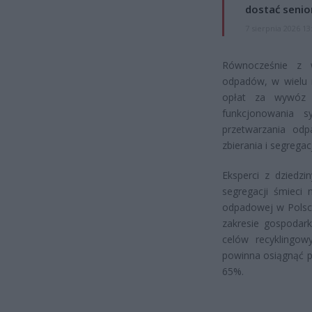
dostać senio
7 sierpnia 2026 13
Równocześnie z 
odpadów, w wielu 
opłat za wywóz 
funkcjonowania 
przetwarzania odp
zbierania i segregacj
Eksperci z dziedzi
segregacji śmieci 
odpadowej w Polsce
zakresie gospodark
celów recyklingow
powinna osiągnąć 
65%.