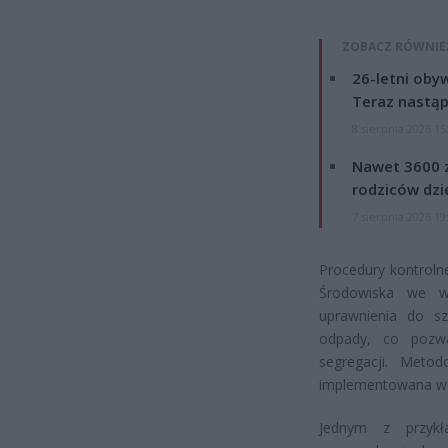
ZOBACZ RÓWNIE
26-letni obyw
Teraz nastąp
8 sierpnia 2026 15
Nawet 3600 z
rodziców dzie
7 sierpnia 2026 19
Procedury kontroln
Środowiska we ws
uprawnienia do sz
odpady, co pozwa
segregacji. Metod
implementowana w 
Jednym z przykł