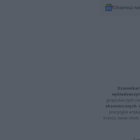
Obserwuj na
Dziennikar
wykładowczyn
gospodarczych i t
ekonomicznych
.
precyzyjne artyku
branży, swoje tekst
Cap