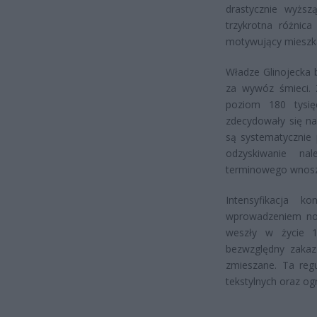
drastycznie wyższ
trzykrotna różnic
motywujący mieszk
Władze Glinojecka 
za wywóz śmieci. 
poziom 180 tysię
zdecydowały się na
są systematycznie
odzyskiwanie na
terminowego wnosz
Intensyfikacja 
wprowadzeniem now
weszły w życie 1
bezwzględny zakaz
zmieszane. Ta reg
tekstylnych oraz og