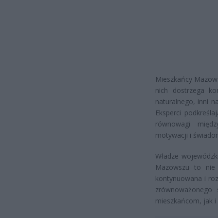
Mieszkańcy Mazowsz
nich dostrzega ko
naturalnego, inni 
Eksperci podkreśla
równowagi międ
motywacji i świado
Władze wojewódzki
Mazowszu to nie t
kontynuowana i roz
zrównoważonego s
mieszkańcom, jak i