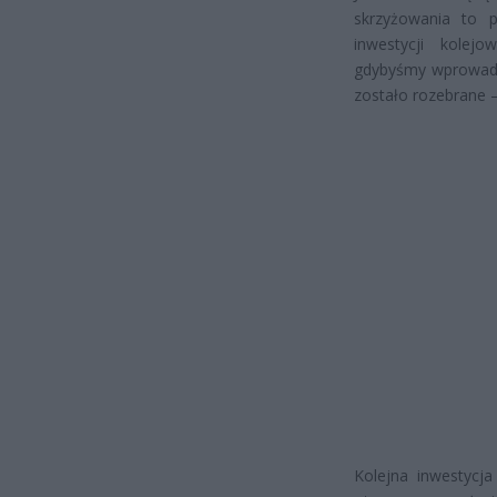
skrzyżowania to 
inwestycji kolej
gdybyśmy wprowadza
zostało rozebrane 
Kolejna inwestycj