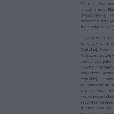
Uśmiechu Warszawy,
Krzyży, Bracką, Pl
Świętokrzyskiej. 
wytyczenia przejśc
które połączy dwa f
Przyszły rok przyn
na skrzyżowaniu wa
Szpitalnej. Obecni
Większość powierz
samochody pełni p
Powstanie przyjazn
chodników i jezdni
Szpitalnej, ale pri
na podstawie konk
otwarcie Muzeum Sz
wyczekiwana kultur
radykalnie odmieni
mieszkańców, ale 
wizytówką naszego 