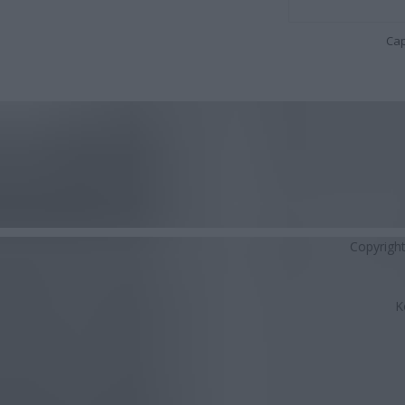
Cap
Copyrigh
K