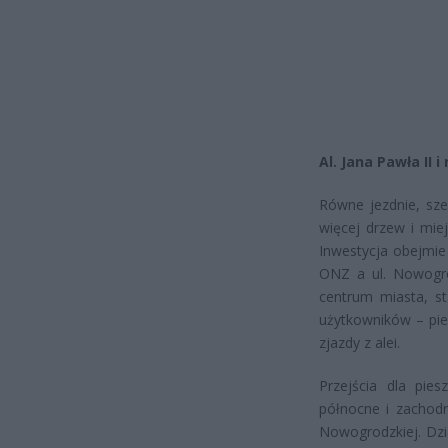
Al. Jana Pawła II 
Równe jezdnie, sze
więcej drzew i mie
Inwestycja obejmie 
ONZ a ul. Nowogro
centrum miasta, st
użytkowników – pie
zjazdy z alei.
Przejścia dla pies
północne i zachodn
Nowogrodzkiej. Dzi