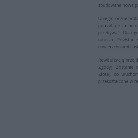
zbudowane nowe prz
Ubiegłoroczne prot
potrzebuje zmian r
przebywać. Dlateg
ratusza. Powstani
nawierzchniami i us
Rewitalizację przej
Zgody). Zostanie w
Złotej, co uruchom
przekształcone w re