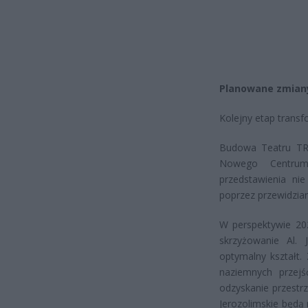
Planowane zmian
Kolejny etap transf
Budowa Teatru TR z
Nowego Centrum
przedstawienia nie
poprzez przewidzian
W perspektywie 202
skrzyżowanie Al. 
optymalny kształt.
naziemnych przejś
odzyskanie przestrz
Jerozolimskie będą