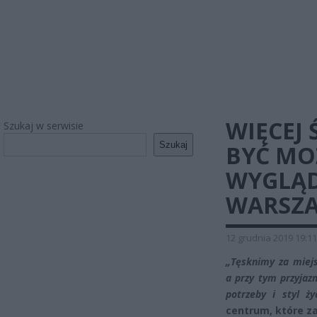
WIĘCEJ 
Szukaj w serwisie
Szukaj
BYĆ MO
WYGLĄ
WARSZA
12 grudnia 2019 19:11
„Tęsknimy za miej
a przy tym przyjaz
potrzeby i styl ż
centrum, które z