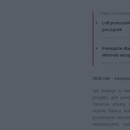
ZOBACZ RÓWNIE
Lidl przeceni
początek
4 sierpnia 2026 16
Pieniądze dla
Wnioski wcią
4 sierpnia 2026 12
2020 rok – zaczy
Nie brakuje w mie
projektu jest pow
Pierwsze zmiany 
rejonie Pałacu Kul
przestrzenie klucz
restauracjami, k