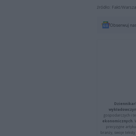
źródło: Fakt/Warsz
Obserwuj na
Dziennikar
wykładowczyn
gospodarczych i t
ekonomicznych
.
precyzyjne artyku
branży, swoje tekst