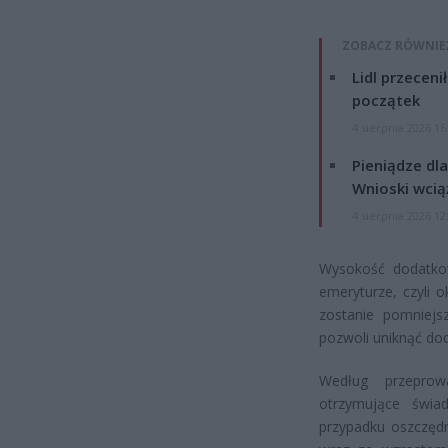
ZOBACZ RÓWNIE
Lidl przeceni
początek
4 sierpnia 2026 16
Pieniądze dla
Wnioski wcią
4 sierpnia 2026 12
Wysokość dodatko
emeryturze, czyli 
zostanie pomniejs
pozwoli uniknąć do
Według przeprow
otrzymujące świa
przypadku oszczęd