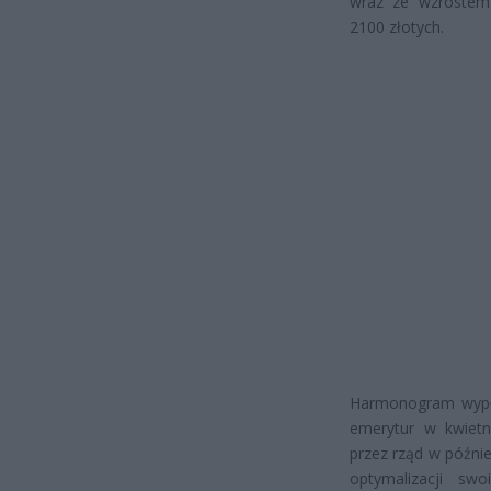
wraz ze wzrostem 
2100 złotych.
Harmonogram wypła
emerytur w kwietn
przez rząd w późnie
optymalizacji sw