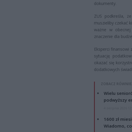
dokumenty.
ZUS podkreśla, że 
muszieliby czekać k
ważne w obecnej 
znaczenie dla bud
Eksperci finansowi
sytuację podatko
okazać się korzyst
dodatkowych świadc
ZOBACZ RÓWNIE
Wielu senior
podwyższy e
4 sierpnia 2026 12
1600 zł mies
Wiadomo, co