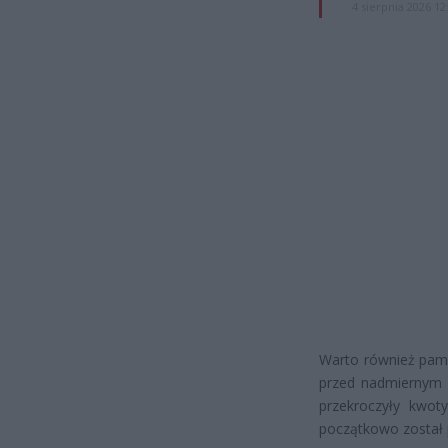
4 sierpnia 2026 12
Warto również pami
przed nadmiernym o
przekroczyły kwoty
początkowo został 