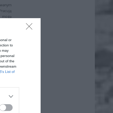
kowanym
Pracują
ch mogą
aje, że
ch czy
cześniej
ojawiły
sonal or
ection to
ou may
 personal
out of the
 downstream
B’s List of