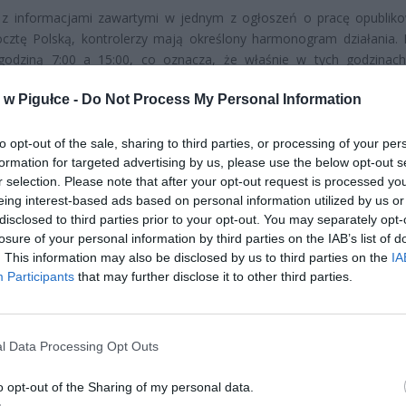
 z informacjami zawartymi w jednym z ogłoszeń o pracę opubli
cztę Polską, kontrolerzy mają określony harmonogram działania. 
godziną 7:00 a 15:00, co oznacza, że właśnie w tych godzina
 się z wizytą w miejscu zamieszkania. Choć Poczta Polska przyzn
w Pigułce -
Do Not Process My Personal Information
e w domach prywatnych są zdecydowanie rzadsze niż w firma
jach, to jednak nie są całkowicie wykluczone. Zwłaszcza jeśli ktoś w
rował odbiornik, a przez dłuższy czas nie opłacał abonamentu lub p
to opt-out of the sale, sharing to third parties, or processing of your per
formation for targeted advertising by us, please use the below opt-out s
jrzenia co do posiadania urządzenia bez zgłoszenia.
r selection. Please note that after your opt-out request is processed y
eing interest-based ads based on personal information utilized by us or
disclosed to third parties prior to your opt-out. You may separately opt-
losure of your personal information by third parties on the IAB’s list of
. This information may also be disclosed by us to third parties on the
IA
Participants
that may further disclose it to other third parties.
ad
l Data Processing Opt Outs
o opt-out of the Sharing of my personal data.