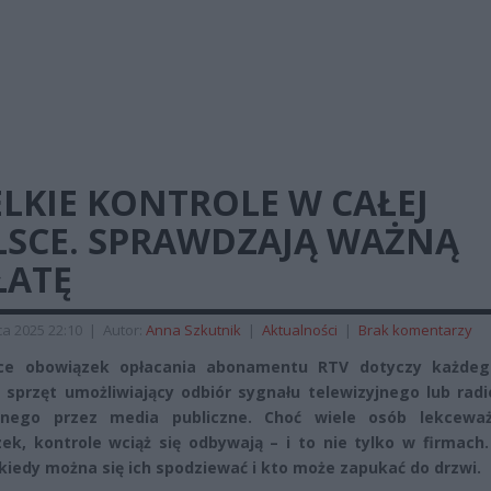
LKIE KONTROLE W CAŁEJ
LSCE. SPRAWDZAJĄ WAŻNĄ
ŁATĘ
a 2025 22:10
|
Autor:
Anna Szkutnik
|
Aktualności
|
Brak komentarzy
ce obowiązek opłacania abonamentu RTV dotyczy każdeg
 sprzęt umożliwiający odbiór sygnału telewizyjnego lub rad
nego przez media publiczne. Choć wiele osób lekcewa
ek, kontrole wciąż się odbywają – i to nie tylko w firmach
kiedy można się ich spodziewać i kto może zapukać do drzwi.