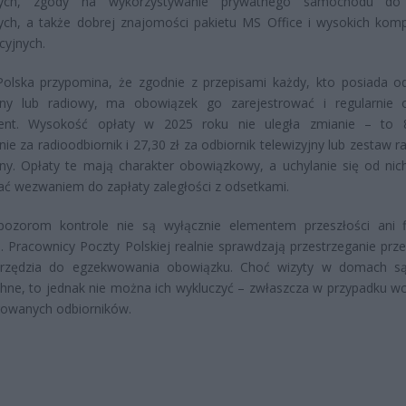
wych, zgody na wykorzystywanie prywatnego samochodu do
ch, a także dobrej znajomości pakietu MS Office i wysokich komp
cyjnych.
olska przypomina, że zgodnie z przepisami każdy, kto posiada od
yjny lub radiowy, ma obowiązek go zarejestrować i regularnie 
nt. Wysokość opłaty w 2025 roku nie uległa zmianie – to 8
nie za radioodbiornik i 27,30 zł za odbiornik telewizyjny lub zestaw 
jny. Opłaty te mają charakter obowiązkowy, a uchylanie się od ni
ć wezwaniem do zapłaty zaległości z odsetkami.
ozorom kontrole nie są wyłącznie elementem przeszłości ani f
u. Pracownicy Poczty Polskiej realnie sprawdzają przestrzeganie prze
rzędzia do egzekwowania obowiązku. Choć wizyty w domach są
ne, to jednak nie można ich wykluczyć – zwłaszcza w przypadku wc
rowanych odbiorników.