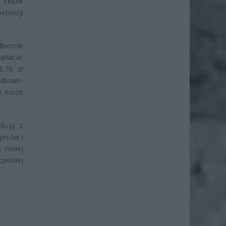
 celów
etencji
biornik
opłacać
,70 zł
radiowo-
ch może
ikcją z
pisów i
 mniej
ześniej