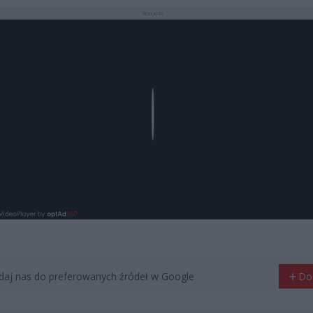
REKLAMA
Play
aj nas do preferowanych źródeł w Google
Do