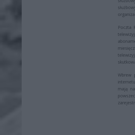
służbo
służbowy
organiza
Poczta P
telewiz
aboname
miesięcz
telewizy
skutkowa
Wbrew p
internet
mają na
powszech
zarejest