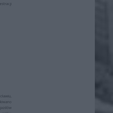
stracji
cławiu,
ekiwano
yjazdów