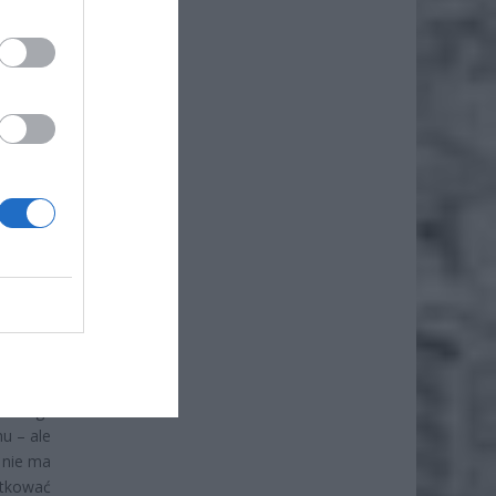
iero
ł.
rolerzy
adzenia
 uwagi.
u – ale
t nie ma
tkować