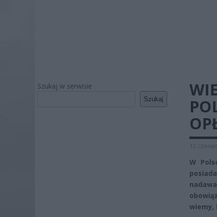
WIE
Szukaj w serwisie
Szukaj
PO
OP
12 czerwc
W Pols
posiada
nadawa
obowiąz
wiemy, 