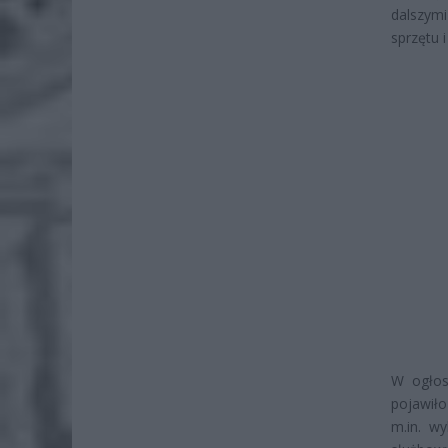
dalszymi
sprzętu i
W ogłos
pojawił
m.in. w