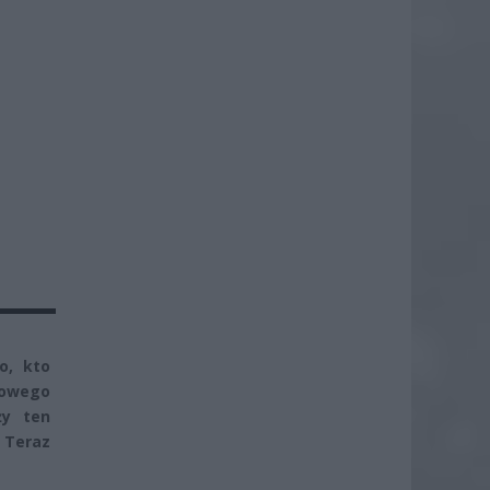
o, kto
iowego
ży ten
. Teraz