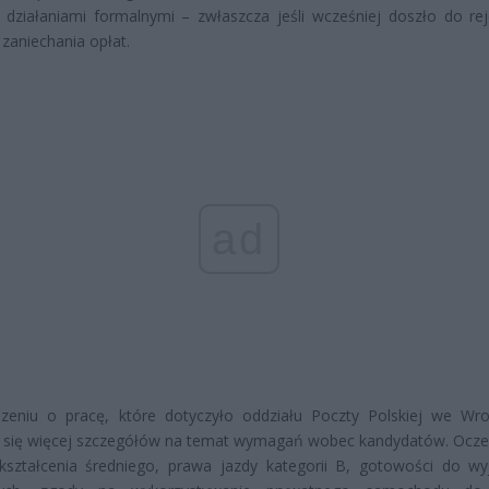
 działaniami formalnymi – zwłaszcza jeśli wcześniej doszło do reje
 zaniechania opłat.
ad
zeniu o pracę, które dotyczyło oddziału Poczty Polskiej we Wro
o się więcej szczegółów na temat wymagań wobec kandydatów. Ocz
ykształcenia średniego, prawa jazdy kategorii B, gotowości do w