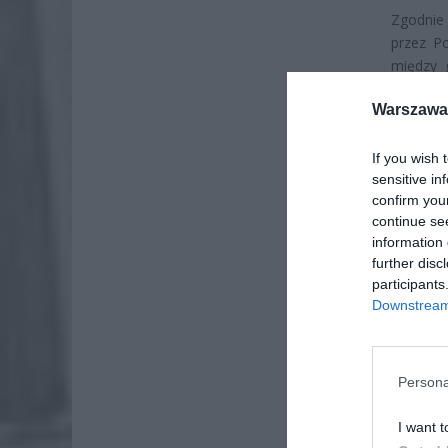
Zgodnie
przez Po
między 
pojawić
Warszawa 
kontrol
instytuc
zarejest
If you wish 
sensitive in
się pode
confirm you
continue se
information 
further disc
participants
Downstream 
Persona
I want t