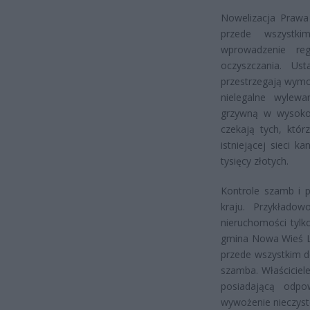
Nowelizacja Prawa
przede wszystki
wprowadzenie reg
oczyszczania. Us
przestrzegają wymo
nielegalne wylew
grzywną w wysokoś
czekają tych, któ
istniejącej sieci 
tysięcy złotych.
Kontrole szamb i p
kraju. Przykłado
nieruchomości tylk
gmina Nowa Wieś Lę
przede wszystkim d
szamba. Właściciel
posiadającą odpow
wywożenie nieczyst