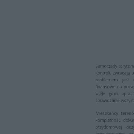
Samorządy terytori
kontroli, zwracają
problemem jest n
finansowe na prowa
wiele gmin opraco
sprawdzanie wszystk
Mieszkańcy teren
kompletność dokum
przydomowej ocz
asenizacyjnymi, 