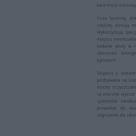
kara może wzrosnąć
Poza kontrolą doku
częściej stosują 
Wykorzystują specj
miejscu ewentualne
badanie wody w r
obecności deterge
bytowych.
Eksperci z dziedz
pozbywania się ści
Koszty oczyszczan
są znacznie wyższe
systemów kanaliz
prowadzić do ska
zagrożenie dla zdr