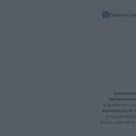
Obserwuj na
Dziennikar
wykładowczyn
gospodarczych i t
ekonomicznych
.
precyzyjne artyku
branży, swoje tekst