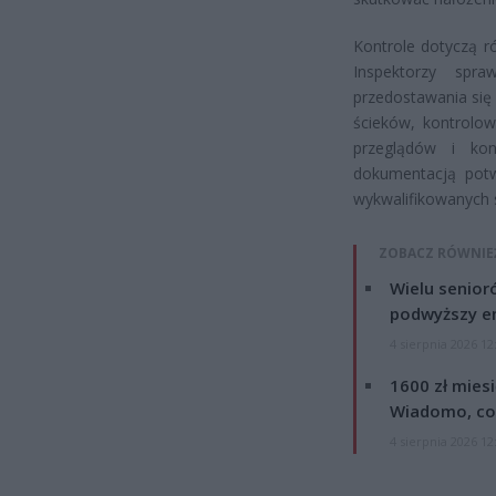
Kontrole dotyczą r
Inspektorzy spra
przedostawania się
ścieków, kontrolow
przeglądów i kons
dokumentacją potw
wykwalifikowanych s
ZOBACZ RÓWNIE
Wielu senior
podwyższy e
4 sierpnia 2026 12
1600 zł mies
Wiadomo, co
4 sierpnia 2026 12