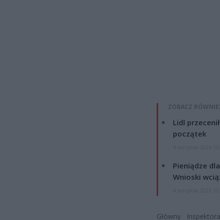
ZOBACZ RÓWNIE
Lidl przeceni
początek
4 sierpnia 2026 16
Pieniądze dla
Wnioski wcią
4 sierpnia 2026 12
Główny Inspektor