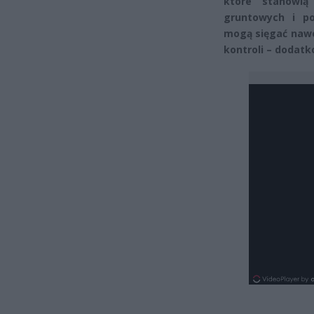
które stanowią
gruntowych i po
mogą sięgać nawe
kontroli – dodatk