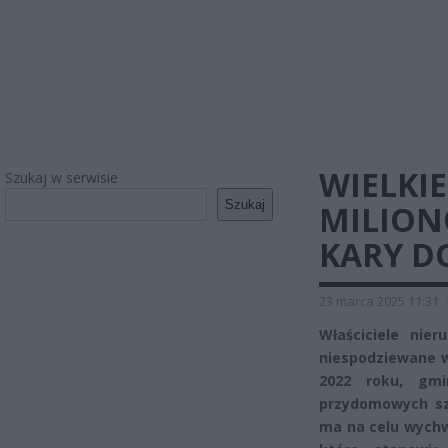
WIELKI
Szukaj w serwisie
Szukaj
MILION
KARY DO
23 marca 2025 11:31
Właściciele nie
niespodziewane w
2022 roku, gmi
przydomowych sz
ma na celu wychw