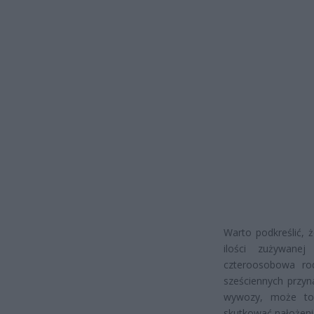
Warto podkreślić,
ilości zużywane
czteroosobowa ro
sześciennych przyn
wywozy, może to 
skutkować nałożeni