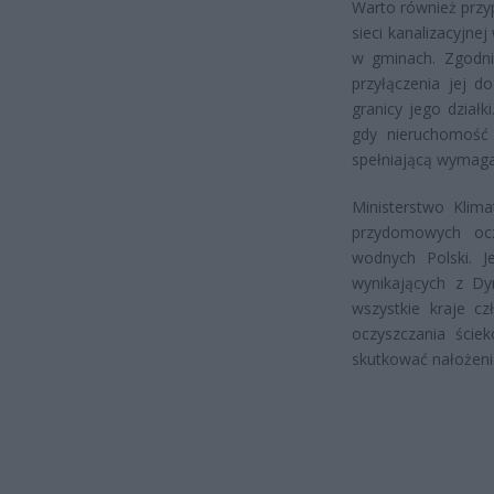
Warto również przy
sieci kanalizacyjne
w gminach. Zgodnie
przyłączenia jej d
granicy jego dział
gdy nieruchomość
spełniającą wymaga
Ministerstwo Klima
przydomowych ocz
wodnych Polski. J
wynikających z Dyr
wszystkie kraje c
oczyszczania ście
skutkować nałożen