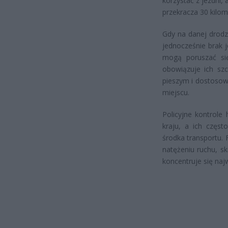
korzystać z jezdni,
przekracza 30 kilo
Gdy na danej drodz
jednocześnie brak 
mogą poruszać się
obowiązuje ich sz
pieszym i dostosow
miejscu.
Policyjne kontrole
kraju, a ich częst
środka transportu.
natężeniu ruchu, s
koncentruje się naj