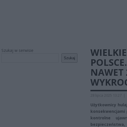
WIELKI
Szukaj w serwisie
Szukaj
POLSCE
NAWET 
WYKROC
28 lipca 2025 13:27
|
Użytkownicy hulaj
konsekwencjami p
kontrolne ujaw
bezpieczeństwa,