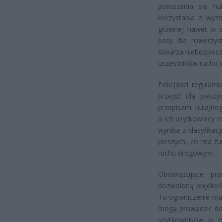
poruszania się hu
korzystania z wyz
głównej nawet w sy
pasy dla rowerzys
stwarza niebezpiecz
uczestników ruchu
Policjanci regular
przejść dla piesz
przepisami hulajnog
a ich użytkownicy 
wynika z klasyfika
pieszych, co ma fu
ruchu drogowym.
Obowiązujące prz
dozwoloną prędkość
To ograniczenie ma
mogą prowadzić do 
użytkowników o o