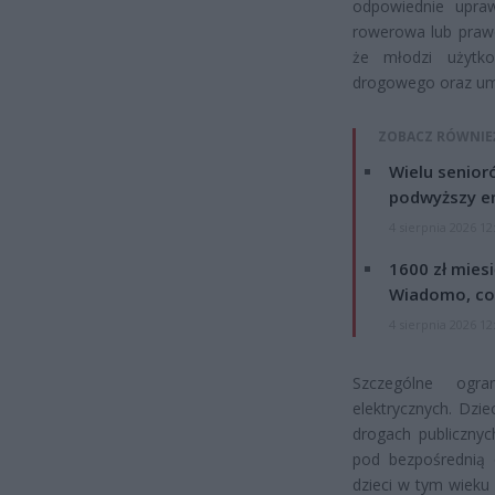
odpowiednie upra
rowerowa lub praw
że młodzi użytk
drogowego oraz umi
ZOBACZ RÓWNIE
Wielu senior
podwyższy e
4 sierpnia 2026 12
1600 zł mies
Wiadomo, co
4 sierpnia 2026 12
Szczególne ogra
elektrycznych. Dzi
drogach publicznyc
pod bezpośrednią 
dzieci w tym wieku