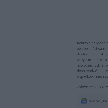
Kontrole policyjne 
bezpieczeństwa ruc
działań nie jest 
wszystkich uczestn
nowoczesnych śro
doprowadzić do zw
wypadków i niebezpi
Źródło: Radio ZET/P
Obserwuj na