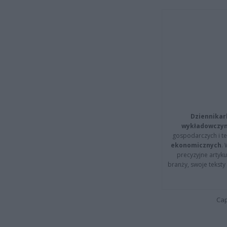
Dziennikar
wykładowczyn
gospodarczych i t
ekonomicznych
.
precyzyjne artyku
branży, swoje tekst
Cap