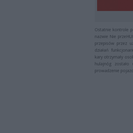
Ostatnie kontrole 
nazwie Nie przeHUL
przepisów przez u
działań funkcjona
kary otrzymały oso
hulajnóg zostało
prowadzenie pojazd