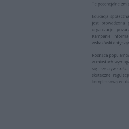
Te potencjalne zmi
Edukacja społeczna
jest prowadzona p
organizacje poza
Kampanie informa
wskazówki dotycząc
Rosnąca popularnoś
w miastach wymaga
się rzeczywistośc
skuteczne regulac
kompleksową eduka