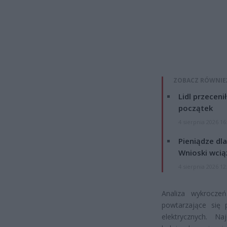
ZOBACZ RÓWNIE
Lidl przeceni
początek
4 sierpnia 2026 16
Pieniądze dla
Wnioski wcią
4 sierpnia 2026 12
Analiza wykroczeń
powtarzające się 
elektrycznych. N