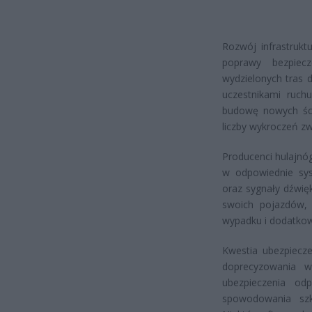
Rozwój infrastrukt
poprawy bezpiecz
wydzielonych tras 
uczestnikami ruch
budowę nowych ści
liczby wykroczeń z
Producenci hulajnó
w odpowiednie sys
oraz sygnały dźwię
swoich pojazdów,
wypadku i dodatkow
Kwestia ubezpiecz
doprecyzowania w
ubezpieczenia odp
spowodowania szk