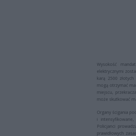
Wysokość mandat
elektrycznymi zost
karą 2500 złotych
mogą otrzymać mand
miejscu, przekrac
może skutkować mand
Organy ścigania po
i intensyfikowane
Policjanci prowadz
prawidłowych zasad