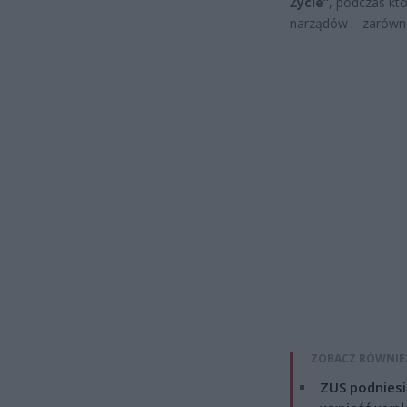
Życie”
, podczas któ
narządów – zarówno
ZOBACZ RÓWNIE
ZUS podniesie