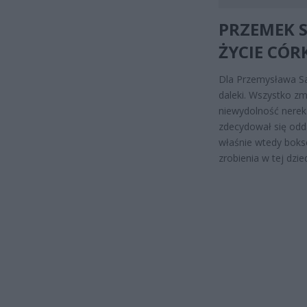
PRZEMEK S
ŻYCIE CÓR
Dla Przemysława Sal
daleki. Wszystko zmi
niewydolność nerek
zdecydował się odda
właśnie wtedy bokse
zrobienia w tej dzied