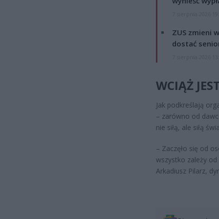
wynieść wypł
7 sierpnia 2026 19
ZUS zmieni w
dostać senio
7 sierpnia 2026 13
WCIĄŻ JES
Jak podkreślają org
– zarówno od dawcó
nie siłą, ale siłą św
– Zaczęło się od oso
wszystko zależy od
Arkadiusz Pilarz, dy