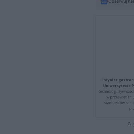
Obserwuj na
Inżynier gastron
Uniwersytecie P
technologii żywności 
w prześwietlani
standardów sanita
pr
Cap