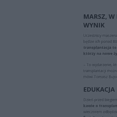
MARSZ, W 
WYNIK
Uczestnicy maszeruj
będzie ich ponad 80
transplantacja to
którzy na nowe ży
– To wydarzenie, kt
transplantacji możn
mówi Tomasz Bujok,
EDUKACJA 
Dzień przed biegiem
kawie o transplan
wieczorem odbędzie