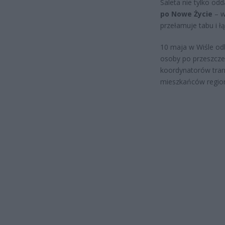
Saleta nie tylko odd
po Nowe Życie
– w
przełamuje tabu i łą
10 maja w Wiśle odb
osoby po przeszcze
koordynatorów trans
mieszkańców regio