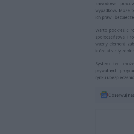
zawodowe pracow
wypadków. Może to
ich praw i bezpiecz
Warto podkreślić 
społeczeństwa i r
ważny element zab
które utraciły zdoln
System ten może
prywatnych progra
rynku ubezpieczeni
Obserwuj na