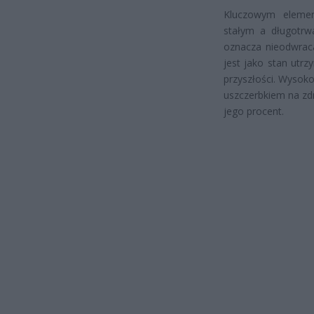
Kluczowym elemen
stałym a długotrw
oznacza nieodwraca
jest jako stan utr
przyszłości. Wysok
uszczerbkiem na zd
jego procent.