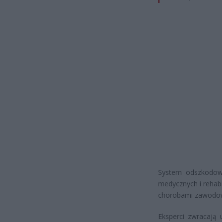
System odszkodowa
medycznych i rehabi
chorobami zawodow
Eksperci zwracaj