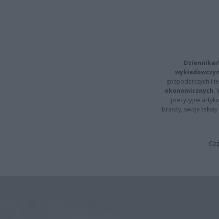
Dziennikar
wykładowczyn
gospodarczych i t
ekonomicznych
.
precyzyjne artyku
branży, swoje tekst
Cap