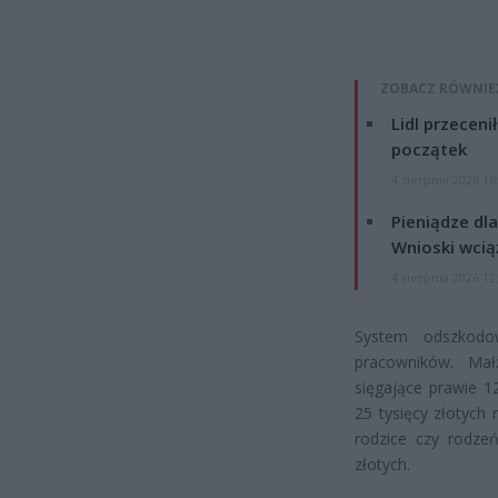
ZOBACZ RÓWNIE
Lidl przeceni
początek
4 sierpnia 2026 16
Pieniądze dla
Wnioski wcią
4 sierpnia 2026 12
System odszkodo
pracowników. Mał
sięgające prawie 1
25 tysięcy złotych 
rodzice czy rodze
złotych.