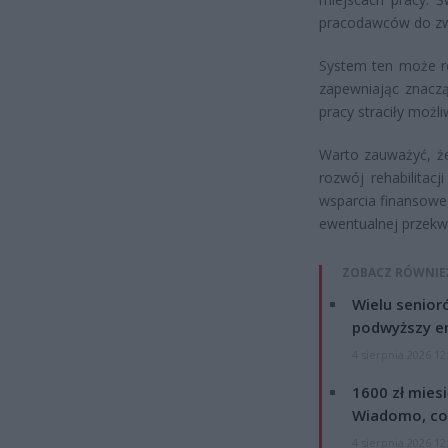
pracodawców do zwi
System ten może ró
zapewniając znacz
pracy straciły moż
Warto zauważyć, 
rozwój rehabilita
wsparcia finansowe
ewentualnej przekwa
ZOBACZ RÓWNIE
Wielu senior
podwyższy e
4 sierpnia 2026 12
1600 zł mies
Wiadomo, co
4 sierpnia 2026 12