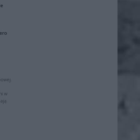
że
iero
powej.
mi w
mają