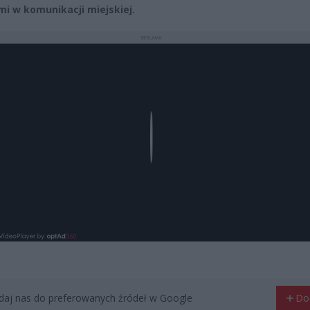
i w komunikacji miejskiej.
REKLAMA
Play
aj nas do preferowanych źródeł w Google
Do