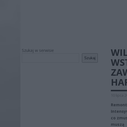
WI
Szukaj w serwisie
Szukaj
WS
ZA
HA
10 lipca 
Remont
Intensy
co zmus
muszą 