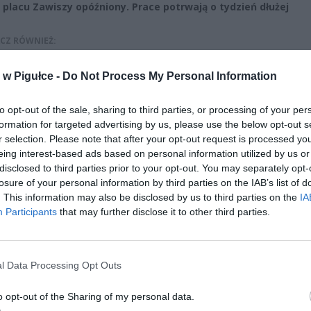
placu Zawiszy opóźniony. Prace potrwają o tydzień dłużej
CZ RÓWNIEŻ:
et 3600 zł miesięcznie zamiast 800+. Nowa propozycja dla
w Pigułce -
Do Not Process My Personal Information
ziców dzieci do 3. roku życia
erpnia 2026 19:29
to opt-out of the sale, sharing to third parties, or processing of your per
 podniesie próg 500 plus dla seniorów. Policzyliśmy, ile może
formation for targeted advertising by us, please use the below opt-out s
ieść wypłata przy emeryturze od 2200 do 2700 zł
r selection. Please note that after your opt-out request is processed y
eing interest-based ads based on personal information utilized by us or
erpnia 2026 19:14
disclosed to third parties prior to your opt-out. You may separately opt-
losure of your personal information by third parties on the IAB’s list of
. This information may also be disclosed by us to third parties on the
IA
Participants
that may further disclose it to other third parties.
l Data Processing Opt Outs
ad
o opt-out of the Sharing of my personal data.