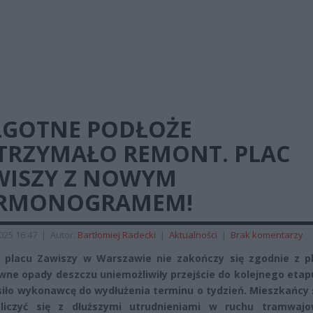
LGOTNE PODŁOŻE
TRZYMAŁO REMONT. PLAC
WISZY Z NOWYM
RMONOGRAMEM!
2025 16:47
|
Autor:
Bartłomiej Radecki
|
Aktualności
|
Brak komentarzy
 placu Zawiszy w Warszawie nie zakończy się zgodnie z p
wne opady deszczu uniemożliwiły przejście do kolejnego etap
iło wykonawcę do wydłużenia terminu o tydzień. Mieszkańcy 
liczyć się z dłuższymi utrudnieniami w ruchu tramwaj