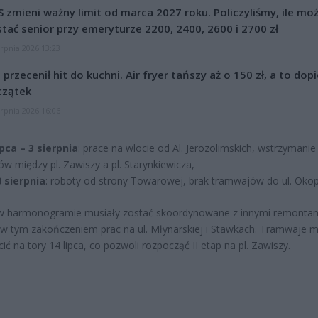
 zmieni ważny limit od marca 2027 roku. Policzyliśmy, ile mo
tać senior przy emeryturze 2200, 2400, 2600 i 2700 zł
erpnia 2026 13:23
l przecenił hit do kuchni. Air fryer tańszy aż o 150 zł, a to dop
czątek
erpnia 2026 16:06
ipca – 3 sierpnia
: prace na wlocie od Al. Jerozolimskich, wstrzymanie
ów między pl. Zawiszy a pl. Starynkiewicza,
 sierpnia
: roboty od strony Towarowej, brak tramwajów do ul. Oko
w harmonogramie musiały zostać skoordynowane z innymi remonta
 w tym zakończeniem prac na ul. Młynarskiej i Stawkach. Tramwaje 
ić na tory 14 lipca, co pozwoli rozpocząć II etap na pl. Zawiszy.