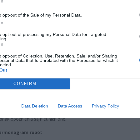
In
o opt-out of the Sale of my Personal Data.
In
to opt-out of processing my Personal Data for Targeted
ing.
acy muszą uzbroić się w cierpliwość. Remont placu Zawiszy, który ru
In
ie zakończy się zgodnie z planem. Intensywne opady deszczu uniemożl
cję kluczowych prac. Tramwaje Warszawskie zapowiadają korektę
o opt-out of Collection, Use, Retention, Sale, and/or Sharing
ersonal Data that Is Unrelated with the Purposes for which it
ramu i wydłużenie robót o siedem dni.
lected.
Out
pokrzyżował plany
CONFIRM
nformowały Tramwaje Warszawskie, podczas środowej kontroli budo
rzy stwierdzili, że podłoże torowiska jest zbyt wilgotne, by przejść do
o etapu – układania betonowych płyt. Ekipy remontowe starały się w
Data Deletion
Data Access
Privacy Policy
asie wykonać prace niezależne od pogody, takie jak rozbiórki czy w
ednak opóźnienia są nieuniknione.
armonogram robót