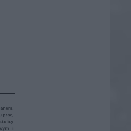
lanem.
u prac,
stolicy
owym i