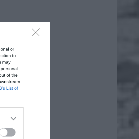
sonal or
ection to
ou may
 personal
out of the
 downstream
B’s List of