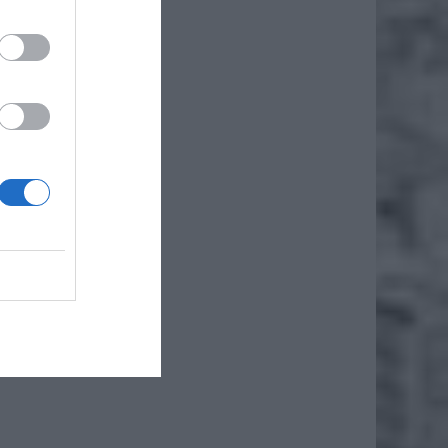
szył 7
iwiły
wy
ywóz