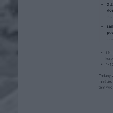
ZUS
dos
7 si
Lid
po
4 si
19 l
kurs
4–10
Zmiany 
mieście,
tam wróc