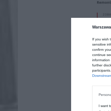
Remont 
ZOBA
Naw
Warszawa 
rod
7 si
If you wish 
ZUS
sensitive in
wyn
confirm you
continue se
7 si
information 
further disc
participants
Downstream 
Persona
I want t