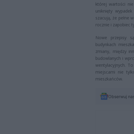
której wartości ni
uniknięty wypadek
szacują, że pełne 
rocznie i zapobiec 
Nowe przepisy są
budynkach mieszka
zmiany, między in
budowlanych i wprow
wentylacyjnych. T
miejscami nie tyl
mieszkańców.
Obserwuj na