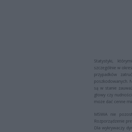
Statystyki, któr
szczególnie w okre
przypadków zatru
poszkodowanych. Naj
są w stanie zauważ
głowy czy nudności
może dać cenne min
MSWiA nie pozosta
Rozporządzenie prec
Dla wykrywaczy dym