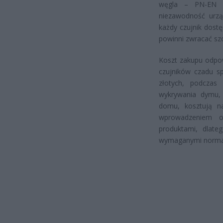
węgla – PN-EN 5
niezawodność urzą
każdy czujnik dost
powinni zwracać sz
Koszt zakupu odpo
czujników czadu s
złotych, podczas
wykrywania dymu, 
domu, kosztują na
wprowadzeniem ob
produktami, dlate
wymaganymi norma