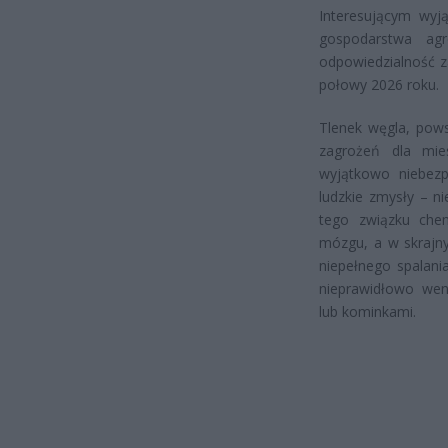
Interesującym wyją
gospodarstwa agr
odpowiedzialność z
połowy 2026 roku.
Tlenek węgla, pow
zagrożeń dla mie
wyjątkowo niebezp
ludzkie zmysły – n
tego związku che
mózgu, a w skrajny
niepełnego spalania
nieprawidłowo wen
lub kominkami.