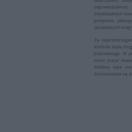
właścicielach bud
odpowiedzialność
indywidualnych loka
przepisów, planu
zarządzanych budyn
Za nieprzestrzega
Kontrole będą mogł
budowlanego. W pr
może zostać ukara
dotkliwa kara ma
dostosowania się 