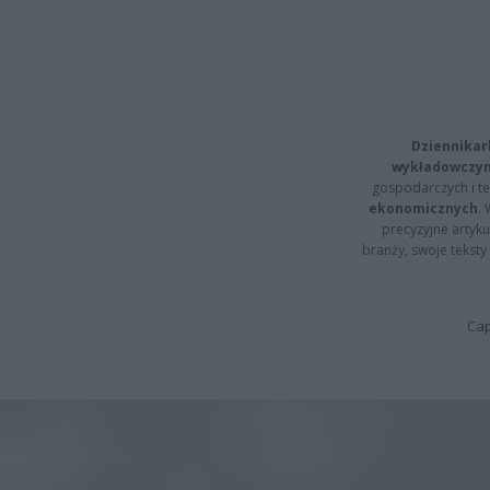
Dziennikar
wykładowczyn
gospodarczych i t
ekonomicznych
.
precyzyjne artyku
branży, swoje tekst
Cap