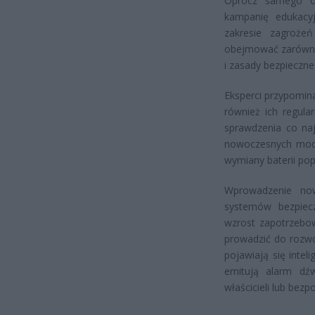
Oprócz samego obo
kampanię edukacy
zakresie zagroże
obejmować zarówno i
i zasady bezpieczn
Eksperci przypomina
również ich regula
sprawdzenia co naj
nowoczesnych mode
wymiany baterii po
Wprowadzenie no
systemów bezpiecz
wzrost zapotrzebow
prowadzić do rozwo
pojawiają się intel
emitują alarm dź
właścicieli lub bez