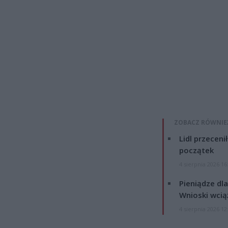
ZOBACZ RÓWNIE
Lidl przeceni
początek
4 sierpnia 2026 16
Pieniądze dla
Wnioski wcią
4 sierpnia 2026 12