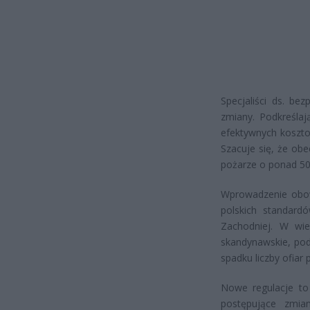
Specjaliści ds. b
zmiany. Podkreślaj
efektywnych koszt
Szacuje się, że ob
pożarze o ponad 50
Wprowadzenie obowi
polskich standard
Zachodniej. W wie
skandynawskie, podo
spadku liczby ofiar 
Nowe regulacje to
postępujące zmia