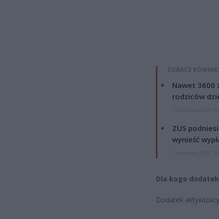
ZOBACZ RÓWNIE
Nawet 3600 z
rodziców dzie
7 sierpnia 2026 19
ZUS podniesie
wynieść wypł
7 sierpnia 2026 19
Dla kogo dodatek 
Dodatek aktywizacy