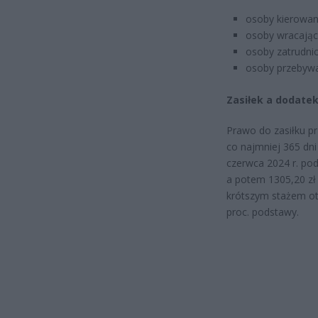
osoby kierowane
osoby wracając
osoby zatrudnio
osoby przebywa
Zasiłek a dodatek
Prawo do zasiłku pr
co najmniej 365 dni
czerwca 2024 r. pod
a potem 1305,20 zł 
krótszym stażem ot
proc. podstawy.