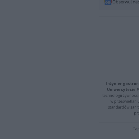
Obserwuj na
Inżynier gastron
Uniwersytecie P
technologii żywności 
w prześwietlani
standardów sanita
pr
Cap