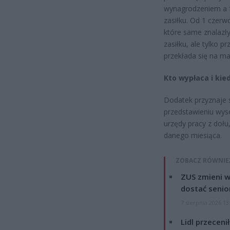
wynagrodzeniem a fa
zasiłku. Od 1 czerw
które same znalazł
zasiłku, ale tylko 
przekłada się na ma
Kto wypłaca i kied
Dodatek przyznaje 
przedstawieniu wys
urzędy pracy z dołu
danego miesiąca.
ZOBACZ RÓWNIE
ZUS zmieni w
dostać senio
7 sierpnia 2026 13
Lidl przeceni