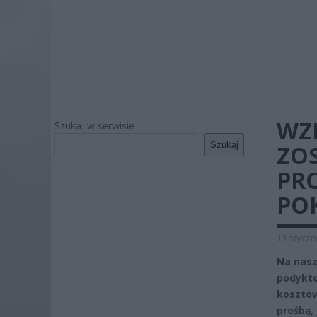
WZI
Szukaj w serwisie
Szukaj
ZOS
PRO
POK
13 styczn
Na nasz
podykto
kosztow
prośbą,