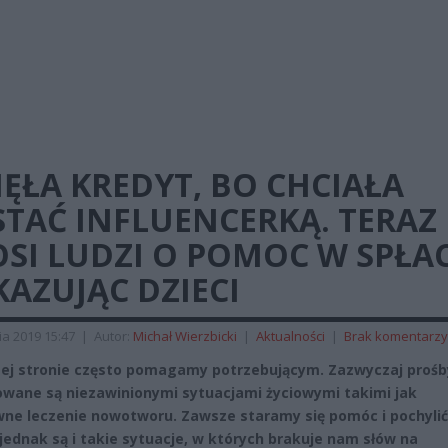
ĘŁA KREDYT, BO CHCIAŁA
TAĆ INFLUENCERKĄ. TERAZ
SI LUDZI O POMOC W SPŁAC
AZUJĄC DZIECI
ia 2019 15:47
|
Autor:
Michał Wierzbicki
|
Aktualności
|
Brak komentarzy
ej stronie często pomagamy potrzebującym. Zazwyczaj prośb
wane są niezawinionymi sytuacjami życiowymi takimi jak
ne leczenie nowotworu. Zawsze staramy się pomóc i pochylić
 jednak są i takie sytuacje, w których brakuje nam słów na