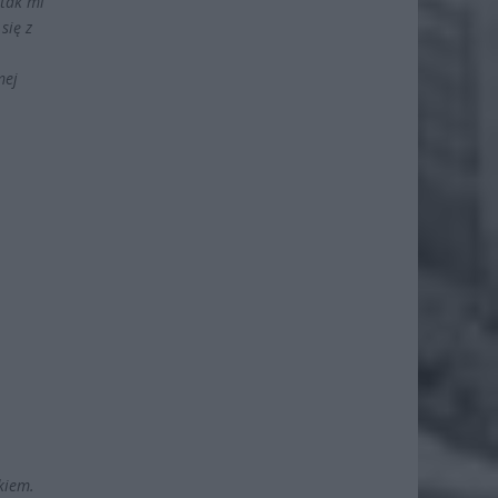
 tak mi
się z
mej
kiem.