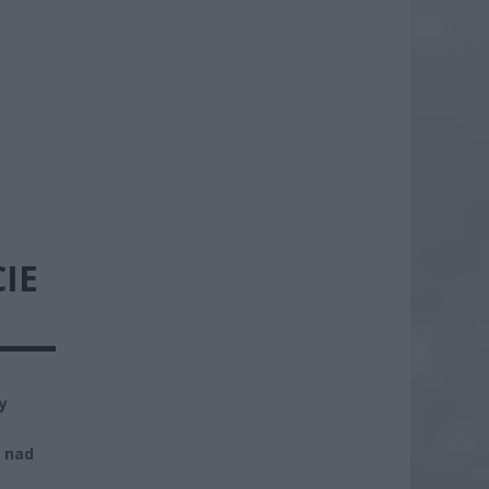
IE
y
 nad