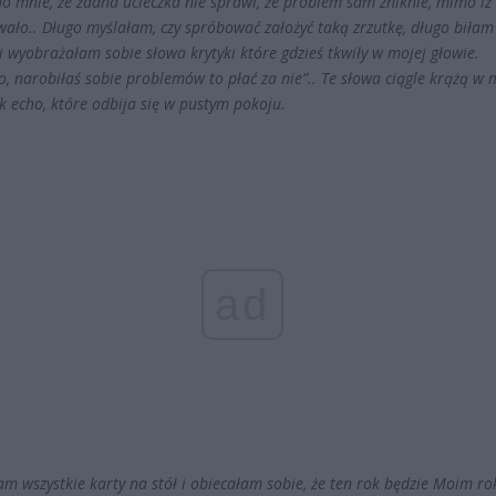
do mnie, że żadna ucieczka nie sprawi, że problem sam zniknie, mimo iż
wało.. Długo myślałam, czy spróbować założyć taką zrzutkę, długo biłam 
i wyobrażałam sobie słowa krytyki które gdzieś tkwiły w mojej głowie.
o, narobiłaś sobie problemów to płać za nie”.. Te słowa ciągle krążą w 
k echo, które odbija się w pustym pokoju.
ad
am wszystkie karty na stół i obiecałam sobie, że ten rok będzie Moim ro