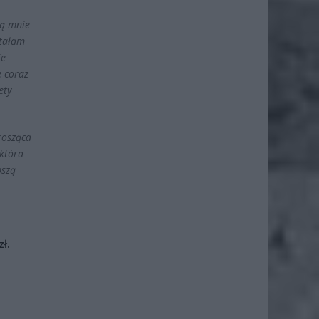
ją mnie
stałam
ie
e coraz
ety
rosząca
 która
pszą
ł.