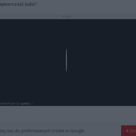
ębiorczość ludzi”.
REKLAMA
Play
aj nas do preferowanych źródeł w Google
Do