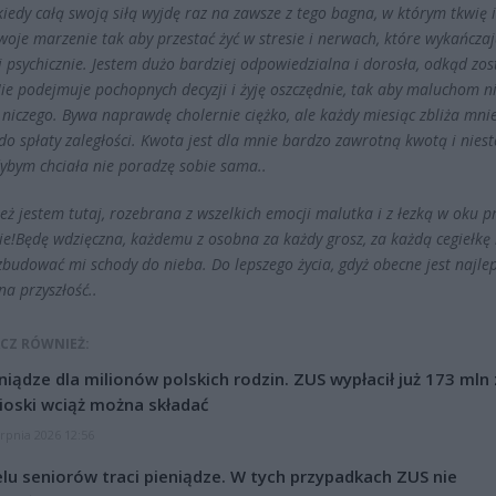
iedy całą swoją siłą wyjdę raz na zawsze z tego bagna, w którym tkwię i
swoje marzenie tak aby przestać żyć w stresie i nerwach, które wykańcza
 i psychicznie. Jestem dużo bardziej odpowiedzialna i dorosła, odkąd zo
e podejmuje pochopnych decyzji i żyję oszczędnie, tak aby maluchom n
 niczego. Bywa naprawdę cholernie ciężko, ale każdy miesiąc zbliża mni
do spłaty zaległości. Kwota jest dla mnie bardzo zawrotną kwotą i niest
ybym chciała nie poradzę sobie sama..
eż jestem tutaj, rozebrana z wszelkich emocji malutka i z łezką w oku p
ie!Będę wdzięczna, każdemu z osobna za każdy grosz, za każdą cegiełkę
budować mi schody do nieba. Do lepszego życia, gdyż obecne jest najle
a przyszłość..
CZ RÓWNIEŻ:
niądze dla milionów polskich rodzin. ZUS wypłacił już 173 mln z
oski wciąż można składać
erpnia 2026 12:56
lu seniorów traci pieniądze. W tych przypadkach ZUS nie