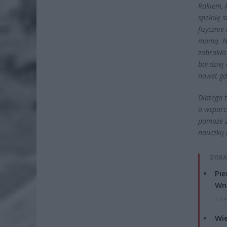
Rokiem, k
spełnię 
fizycznie
mamą. Ni
zabrakło
bardziej 
nawet gd
Dlatego t
o wsparc
pomoże z
nauczką n
ZOBA
Pie
Wni
4 si
Wie