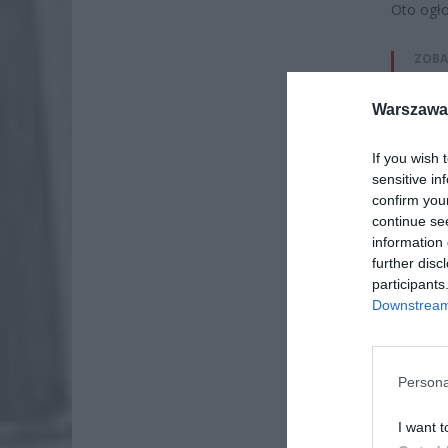
Oto ogło
ZOBA
ZUS
Warszawa 
dos
7 si
If you wish 
Lid
sensitive in
po
confirm you
continue se
4 si
information 
further disc
participants
Downstream 
Persona
I want t