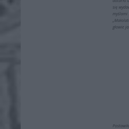
dotarło 
się wyda
myślami 
„Małolat
głowie ja
Postawił