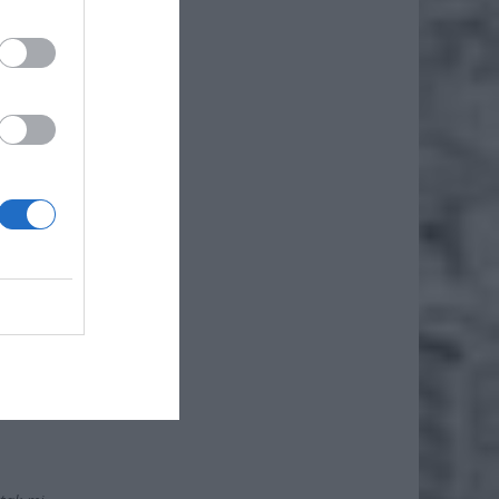
ć swoją
ych
cianki,
ków
 na
metyki
ęłam