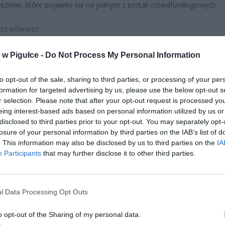
szenie, które pojawiło się na jednym z portali crowdfundingowych:
CZ RÓWNIEŻ:
 zmieni ważny limit od marca 2027 roku. Policzyliśmy, ile mo
w Pigułce -
Do Not Process My Personal Information
tać senior przy emeryturze 2200, 2400, 2600 i 2700 zł
erpnia 2026 13:23
to opt-out of the sale, sharing to third parties, or processing of your per
l przecenił hit do kuchni. Air fryer tańszy aż o 150 zł, a to dop
formation for targeted advertising by us, please use the below opt-out s
czątek
r selection. Please note that after your opt-out request is processed y
eing interest-based ads based on personal information utilized by us or
erpnia 2026 16:06
disclosed to third parties prior to your opt-out. You may separately opt-
losure of your personal information by third parties on the IAB’s list of
. This information may also be disclosed by us to third parties on the
IA
Participants
that may further disclose it to other third parties.
l Data Processing Opt Outs
ad
o opt-out of the Sharing of my personal data.