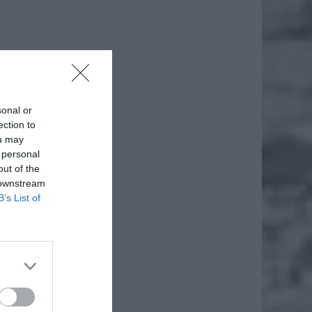
że
sonal or
iero
ection to
ou may
 personal
out of the
 downstream
B’s List of