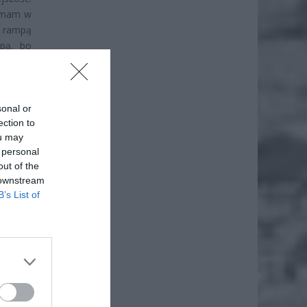
ja mam w
d rampą
pą, bo
 Rodzice
 piekło.
których
sonal or
ection to
ou may
 personal
out of the
 downstream
B’s List of