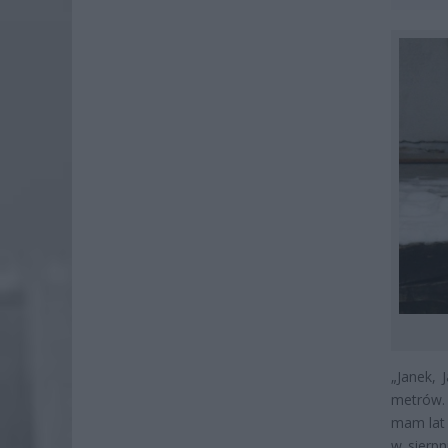
„Janek, 
metrów. 
mam lat 
w sierpn