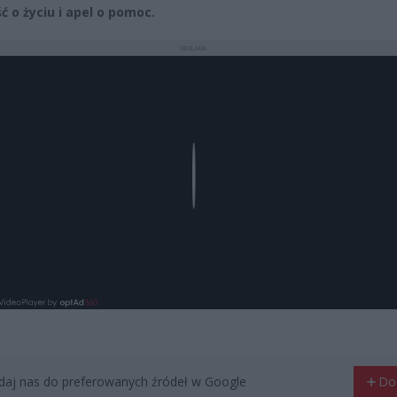
ć o życiu i apel o pomoc.
REKLAMA
Play
aj nas do preferowanych źródeł w Google
Do