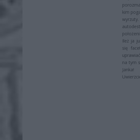
porozmaw
kim poga
wyrzuty.
autodes
położeni
Ileż ja 
się fac
uprawiać
na tym s
Janka!
Uwierzci