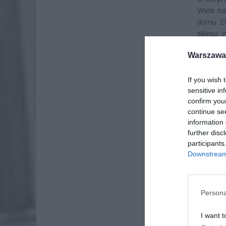
Wiele na
domu 21
sklepu 
rzeczywi
Warszawa 
umarli, a
Tyle, że
można si
If you wish 
sensitive in
confirm you
continue se
information 
further disc
participants
Downstream 
Persona
I want t