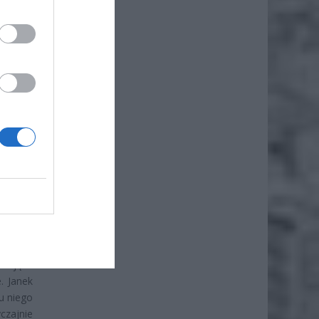
że
iero
yrzucam
rwania.
rodzinę
rzejące
. Janek
u niego
czajnie