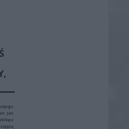
Ś
Y,
wojego
an Jan
sklepu
zającą