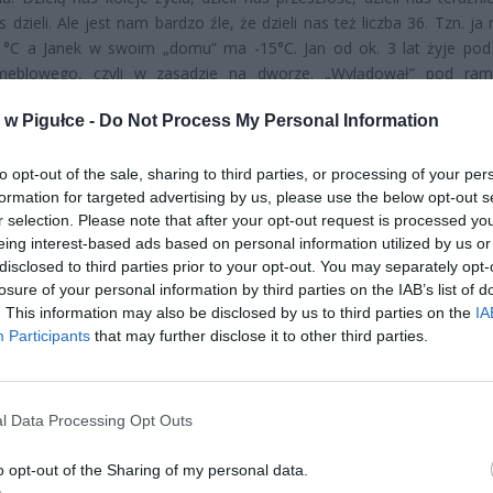
s dzieli. Ale jest nam bardzo źle, że dzieli nas też liczba 36. Tzn. 
°C a Janek w swoim „domu” ma -15°C. Jan od ok. 3 lat żyje po
meblowego, czyli w zasadzie na dworze. „Wylądował” pod ram
ście tak bywa, że z rodziną to się tylko pięknie na zdjęciach wygląda.
w Pigułce -
Do Not Process My Personal Information
niołom odpadły skrzydła, najbliżsi i bliżsi spodleli i tak narodziło się
 jest to piekło mroźne, nie ma w nim kominka lub ogniska, przy 
ę ogrzać. Janek się jednak uśmiecha. Przez łzy, które marzną.
to opt-out of the sale, sharing to third parties, or processing of your per
formation for targeted advertising by us, please use the below opt-out s
r selection. Please note that after your opt-out request is processed y
eing interest-based ads based on personal information utilized by us or
disclosed to third parties prior to your opt-out. You may separately opt-
losure of your personal information by third parties on the IAB’s list of
. This information may also be disclosed by us to third parties on the
IA
Participants
that may further disclose it to other third parties.
ad
l Data Processing Opt Outs
o opt-out of the Sharing of my personal data.