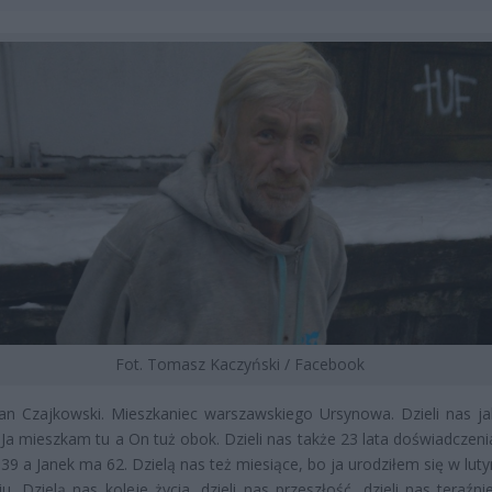
Fot. Tomasz Kaczyński / Facebook
Jan Czajkowski. Mieszkaniec warszawskiego Ursynowa. Dzieli nas ja
Ja mieszkam tu a On tuż obok. Dzieli nas także 23 lata doświadczenia
39 a Janek ma 62. Dzielą nas też miesiące, bo ja urodziłem się w lut
iu. Dzielą nas koleje życia, dzieli nas przeszłość, dzieli nas teraźni