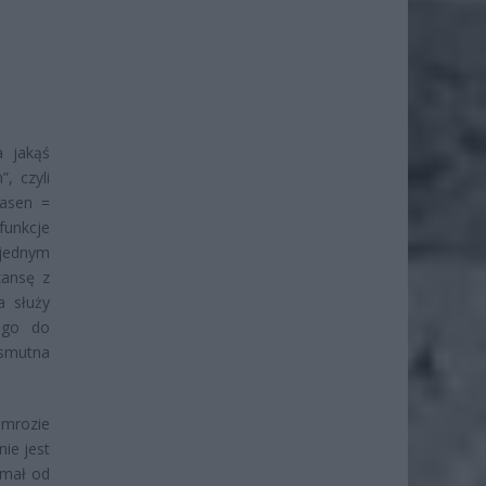
a jakąś
, czyli
basen =
funkcje
 jednym
zansę z
 służy
zego do
 smutna
 mrozie
ie jest
ymał od