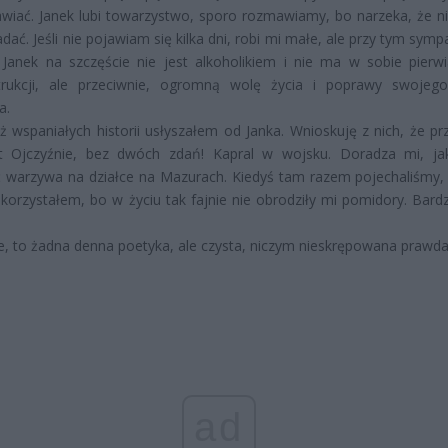
iać. Janek lubi towarzystwo, sporo rozmawiamy, bo narzeka, że n
dać. Jeśli nie pojawiam się kilka dni, robi mi małe, ale przy tym sym
 Janek na szczęście nie jest alkoholikiem i nie ma w sobie pierw
trukcji, ale przeciwnie, ogromną wolę życia i poprawy swojeg
a.
już wspaniałych historii usłyszałem od Janka. Wnioskuję z nich, że pr
et Ojczyźnie, bez dwóch zdań! Kapral w wojsku. Doradza mi, 
 warzywa na działce na Mazurach. Kiedyś tam razem pojechaliśmy,
korzystałem, bo w życiu tak fajnie nie obrodziły mi pomidory. Bardz
e, to żadna denna poetyka, ale czysta, niczym nieskrępowana prawda
ad