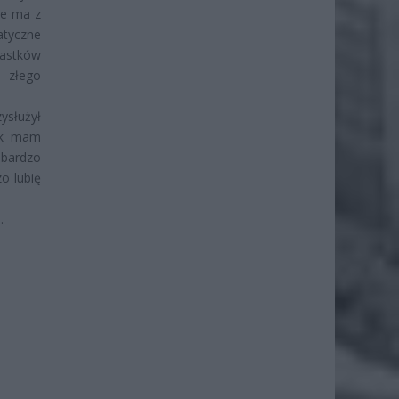
ie ma z
patyczne
iastków
o złego
zysłużył
jak mam
 bardzo
o lubię
.