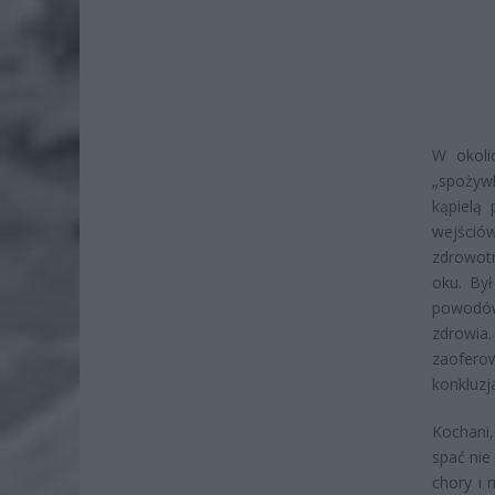
W okoli
„spożywk
kąpielą
wejśció
zdrowotn
oku. By
powodów
zdrowia
zaofero
konkluzja
Kochani,
spać nie
chory i 