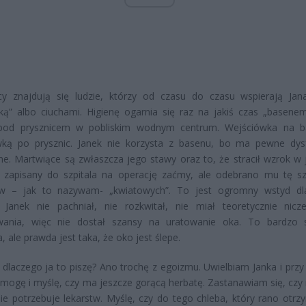
cy znajdują się ludzie, którzy od czasu do czasu wspierają Jan
ą” albo ciuchami. Higienę ogarnia się raz na jakiś czas „basenem”
 pod prysznicem w pobliskim wodnym centrum. Wejściówka na 
wką po prysznic. Janek nie korzysta z basenu, bo ma pewne dys
e. Martwiące są zwłaszcza jego stawy oraz to, że stracił wzrok w
ł zapisany do szpitala na operację zaćmy, ale odebrano mu tę s
 – jak to nazywam- „kwiatowych”. To jest ogromny wstyd dla
. Janek nie pachniał, nie rozkwitał, nie miał teoretycznie nic
wania, więc nie dostał szansy na uratowanie oka. To bardzo
, ale prawda jest taka, że oko jest ślepe.
 dlaczego ja to piszę? Ano trochę z egoizmu. Uwielbiam Janka i przy
 mogę i myślę, czy ma jeszcze gorącą herbatę. Zastanawiam się, czy n
nie potrzebuje lekarstw. Myślę, czy do tego chleba, który rano otrz