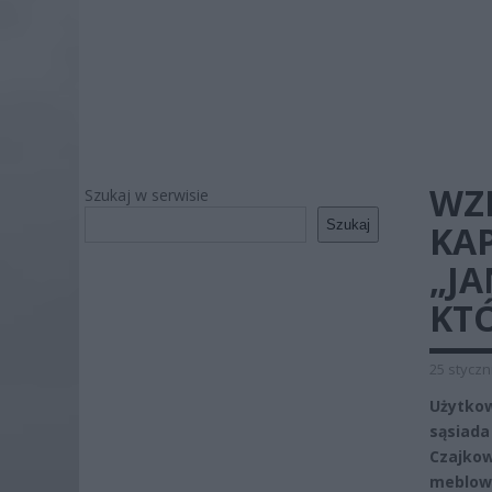
WZR
Szukaj w serwisie
Szukaj
KA
„JA
KT
25 styczn
Użytko
sąsiada
Czajko
meblowe