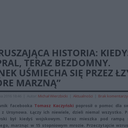
USZAJĄCA HISTORIA: KIEDY
PRAL, TERAZ BEZDOMNY.
NEK UŚMIECHA SIĘ PRZEZ ŁZ
ÓRE MARZNĄ”
ia 2016 18:46
|
Autor:
Michał Wierzbicki
|
Aktualności
|
Brak komentarzy
wnik facebooka
Tomasz Kaczyński
poprosił o pomoc dla s
 z Ursynowa. Łączy ich niewiele, dzieli niemal wszystko. P
wski był kiedyś wojskowym. Teraz mieszka pod rampą 
go, marznąc w 15 stopniowym mrozie. Przeczytajcie wzrus