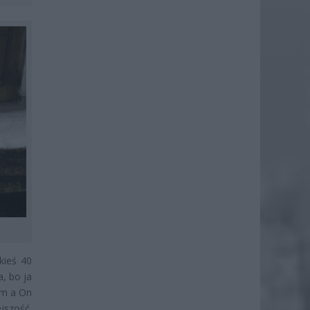
kieś 40
, bo ja
ym a On
ejszość.