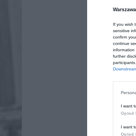
Warszawa 
If you wish 
sensitive in
confirm you
continue se
information 
further disc
participants
Downstream 
Dod
Persona
I want t
Opted 
I want t
Opted 