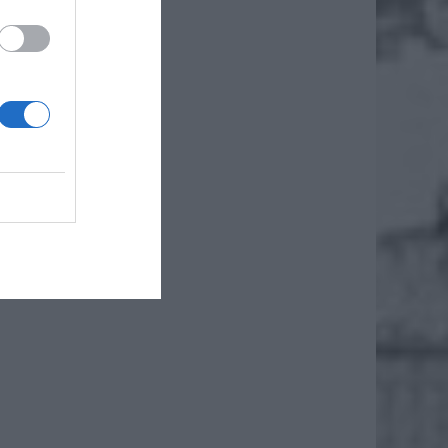
ls
rzymało
iero
ł.