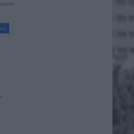
ezpiecza
wuj
na