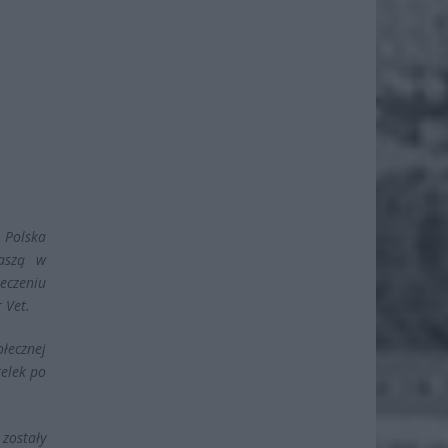
 Polska
naszą w
eczeniu
 Vet.
łecznej
telek po
 zostały