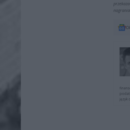
przekaza
nagrania 
O
finans
podat
język 