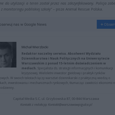
ne do utylizacji a teren został przez nas zdezynfekowany. Policja zab
z monitoringu pobliskiej szkoły”
– pisze Animal Rescue Polska.
bserwuj nas w Google News
Obser
Michał Wierzbicki
Redaktor naczelny serwisu. Absolwent Wydziału
Dziennikarstwa i Nauk Politycznych na Uniwersytecie
Warszawskim z ponad 15-letnim doświadczeniem w
mediach.
Specjalista ds. strategii informacyjnych i komunikacji
kryzysowej. Wieloletni inwestor giełdowy i praktyk rynków
owych. W swoich tekstach łączy warsztat dziennikarski z praktyczną wiedzą o
kach, inwestowaniu i mechanizmach rynkowych, tłumacząc zawiłości ekonomii 
codzienny.
Capital Media S.C. ul. Grzybowska 87, 00-844 Warszawa
Kontakt z redakcją: Kontakt@warszawawpigulce.pl