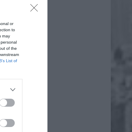
sonal or
ection to
ou may
 personal
out of the
 downstream
B’s List of
daj