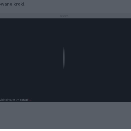
wane kroki.
REKLAMA
Play