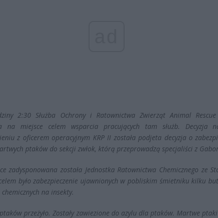
ad
dziny 2:30 Służba Ochrony i Ratownictwa Zwierząt Animal Rescue
ła na miejsce celem wsparcia pracujących tam służb. Decyzja 
eniu z oficerem operacyjnym KRP II została podjeta decyzja o zabezpi
artwych ptaków do sekcji zwłok, którą przeprowadzą specjaliści z Gabor
ce zadysponowana została Jednostka Ratownictwa Chemicznego ze Sto
 celem było zabezpieczenie ujawnionych w pobliskim śmietniku kilku bu
 chemicznych na insekty.
 ptaków przeżyło. Zostały zawiezione do azylu dla ptaków. Martwe ptaki