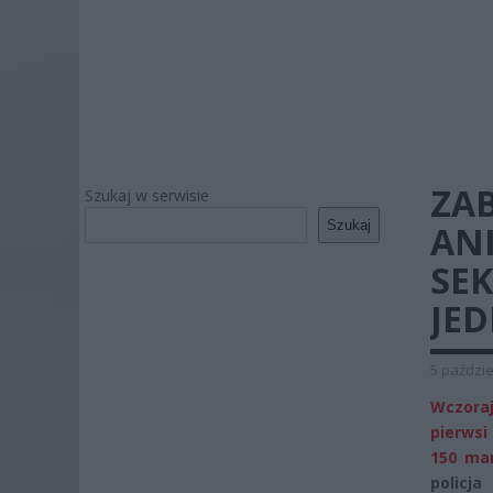
ZAB
Szukaj w serwisie
Szukaj
AN
SEK
JE
5 paździe
Wczoraj
pierwsi
150 ma
policj