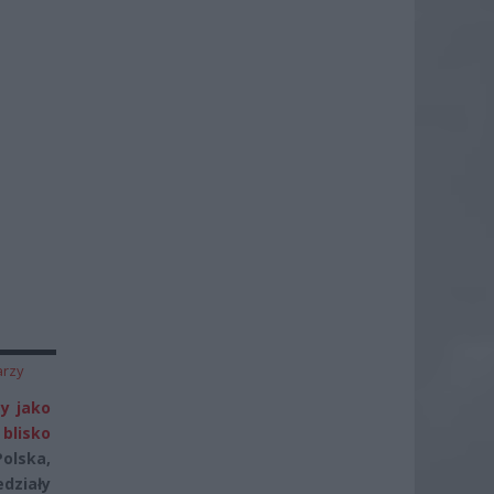
arzy
y jako
 blisko
Polska,
działy