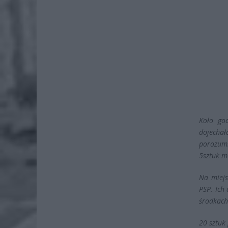
Koło go
dojecha
porozumi
5sztuk m
Na miejs
PSP. Ich
środkach
20 sztuk