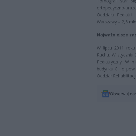
Tomograf stał si
ortopedyczno-urazow
Oddziału Pediatrii
Warszawy – 2,6 mln
Najważniejsze za
W lipcu 2011 roku 
Ruchu. W styczniu
Pediatryczny. W 
budynku C. o pow. 
Oddział Rehabilitac
Obserwuj na