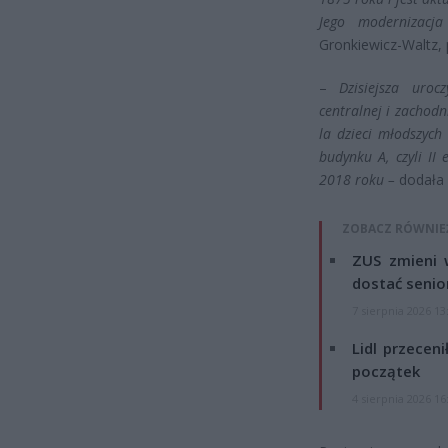
Jego modernizacj
Gronkiewicz-Waltz, 
–
Dzisiejsza uroc
centralnej i zachodn
la dzieci młodszych
budynku A, czyli II 
2018 roku –
dodała 
ZOBACZ RÓWNIE
ZUS zmieni w
dostać senio
7 sierpnia 2026 13
Lidl przeceni
początek
4 sierpnia 2026 16