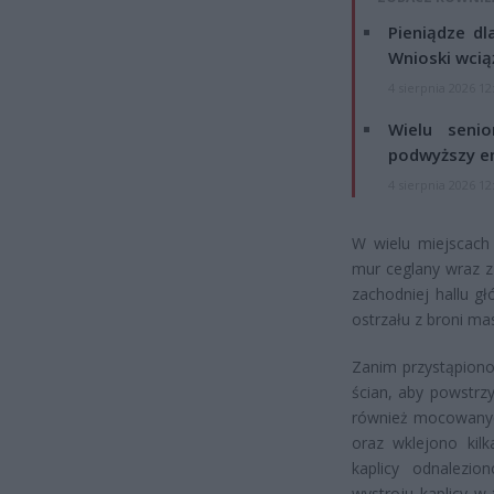
Pieniądze dl
Wnioski wcią
4 sierpnia 2026 12
Wielu seni
podwyższy e
4 sierpnia 2026 12
W wielu miejscach 
mur ceglany wraz z
zachodniej hallu g
ostrzału z broni ma
Zanim przystąpion
ścian, aby powstrz
również mocowanyc
oraz wklejono kil
kaplicy odnalezio
wystroju kaplicy w