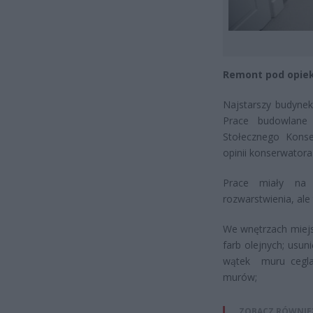
Remont pod opie
Najstarszy budynek
Prace budowlane 
Stołecznego Kons
opinii konserwatora
Prace miały na 
rozwarstwienia, ale 
We wnętrzach miejs
farb olejnych; usu
wątek muru ceglan
murów;
ZOBACZ RÓWNIE