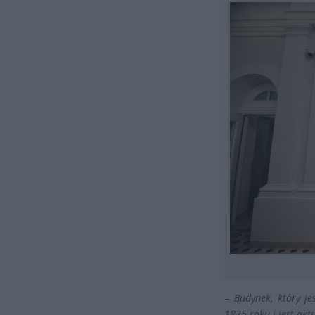
–
Budynek, który j
1875 roku i jest akt