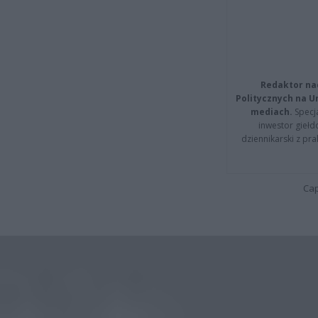
Redaktor na
Politycznych na 
mediach.
Specja
inwestor giełd
dziennikarski z pr
Cap