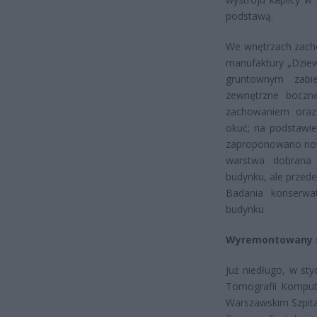
podstawą.
We wnętrzach zacho
manufaktury „Dziew
gruntownym zabi
zewnętrzne boczn
zachowaniem oraz
okuć; na podstawi
zaproponowano nową
warstwa dobrana 
budynku, ale przede
Badania konserwato
budynku
Wyremontowany s
Już niedługo, w st
Tomografii Komput
Warszawskim Szpita