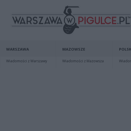
WARSZAWA
MAZOWSZE
POLSK
Wiadomości z Warszawy
Wiadomości z Mazowsza
Wiadomo