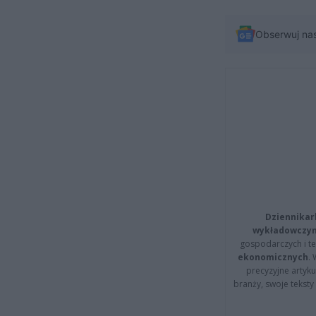
Obserwuj na
Dziennikar
wykładowczyn
gospodarczych i t
ekonomicznych
.
precyzyjne artyku
branży, swoje tekst