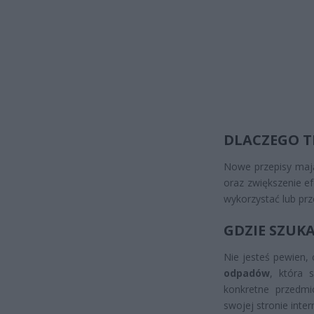
DLACZEGO T
Nowe przepisy mają
oraz zwiększenie ef
wykorzystać lub pr
GDZIE SZUK
Nie jesteś pewien
odpadów
, która 
konkretne przedmi
swojej stronie int