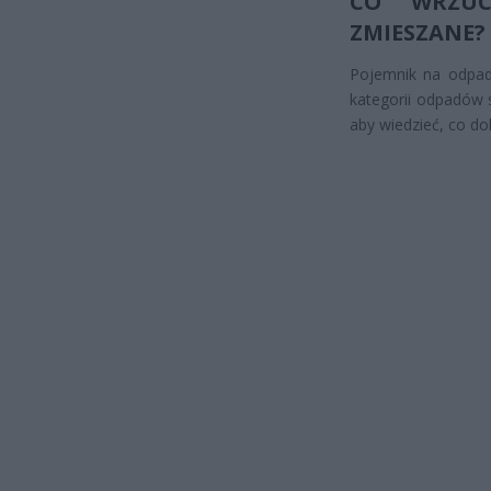
CO WRZU
ZMIESZANE?
Pojemnik na odpady
kategorii odpadów s
aby wiedzieć, co d