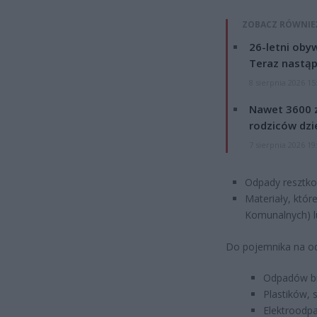
ZOBACZ RÓWNIE
26-letni obyw
Teraz nastąp
8 sierpnia 2026 15
Nawet 3600 z
rodziców dzie
7 sierpnia 2026 19
Odpady resztko
Materiały, któr
Komunalnych) 
Do pojemnika na o
Odpadów bi
Plastików, s
Elektroodpa