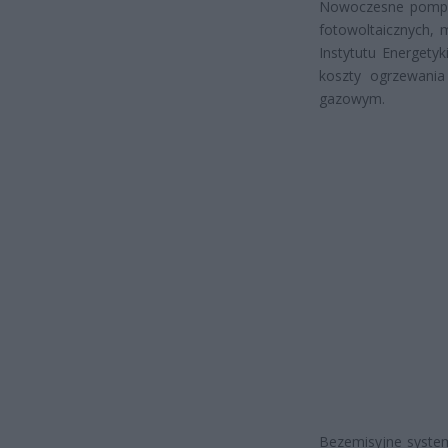
Nowoczesne pompy c
fotowoltaicznych, 
Instytutu Energety
koszty ogrzewani
gazowym.
Bezemisyjne system