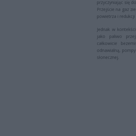
przyczyniając się d
Przejście na gaz z
powietrza i redukcji
Jednak w kontekści
jako paliwo prze
całkowicie bezemi
odnawialną, pompy 
słonecznej.