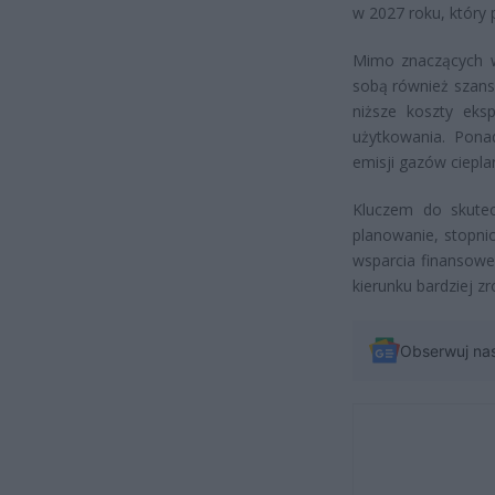
w 2027 roku, który
Mimo znaczących wy
sobą również szan
niższe koszty eksp
użytkowania. Ponad
emisji gazów ciepla
Kluczem do skutec
planowanie, stopn
wsparcia finansowe
kierunku bardziej z
Obserwuj na