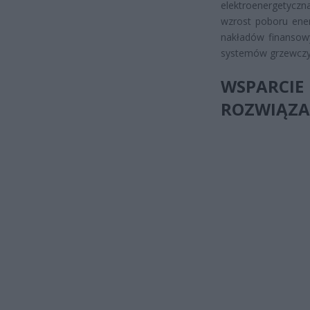
elektroenergetyczn
wzrost poboru ener
nakładów finansow
systemów grzewczy
WSPARCI
ROZWIĄZA