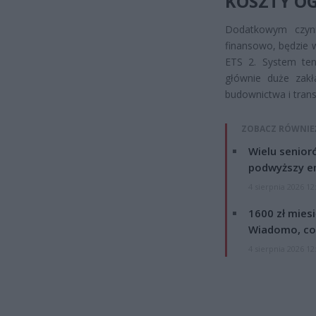
KOSZTY O
Dodatkowym czynn
finansowo, będzie
ETS 2. System te
głównie duże zakł
budownictwa i tran
ZOBACZ RÓWNIE
Wielu senior
podwyższy e
4 sierpnia 2026 12
1600 zł mies
Wiadomo, co
4 sierpnia 2026 12