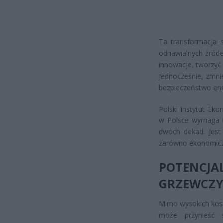
Ta transformacja s
odnawialnych źróde
innowacje, tworzyć
Jednocześnie, zmni
bezpieczeństwo ene
Polski Instytut Ek
w Polsce wymaga in
dwóch dekad. Jest 
zarówno ekonomiczn
POTENCJA
GRZEWCZ
Mimo wysokich kosz
może przynieść s