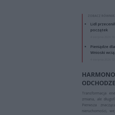
ZOBACZ RÓWNIE
Lidl przeceni
początek
4 sierpnia 2026 16
Pieniądze dla
Wnioski wcią
4 sierpnia 2026 12
HARMON
ODCHODZE
Transformacja en
zmiana, ale długof
Pierwsza znacząca
nieruchomości, w