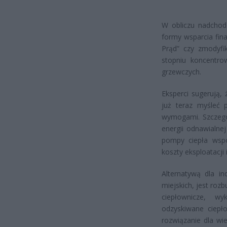
W obliczu nadchodz
formy wsparcia fi
Prąd” czy zmodyfi
stopniu koncentro
grzewczych.
Eksperci sugerują,
już teraz myśleć 
wymogami. Szczegól
energii odnawialne
pompy ciepła wsp
koszty eksploatacj
Alternatywą dla i
miejskich, jest ro
ciepłownicze, wy
odzyskiwane ciepł
rozwiązanie dla wi