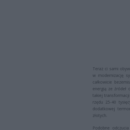
Teraz ci sami obyw
w modernizację s
całkowicie bezemis
energią ze źródeł
takiej transformac
rzędu 25-40 tysię
dodatkowej termom
złotych.
Podobne odczucia 