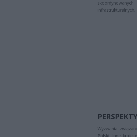
skoordynowanych
infrastrukturalnych.
PERSPEKT
Wyzwania związane
Polski. Inne kraje