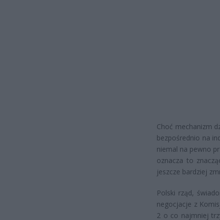
Choć mechanizm dzi
bezpośrednio na in
niemal na pewno pr
oznacza to znaczą
jeszcze bardziej zm
Polski rząd, świad
negocjacje z Komis
2 o co najmniej trz