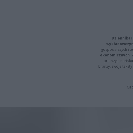
Dziennikar
wykładowczyn
gospodarczych i t
ekonomicznych
.
precyzyjne artyku
branży, swoje tekst
Cap