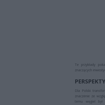
Te przykłady pok
znaczących inwestyc
PERSPEKTY
Dla Polski transf
znaczenie ze wzglę
temu węgiel był