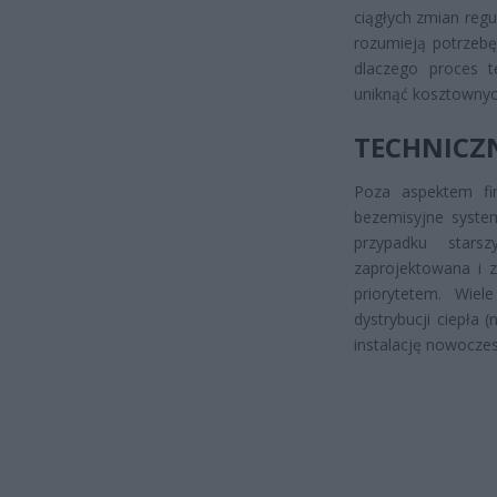
ciągłych zmian reg
rozumieją potrzebę
dlaczego proces 
uniknąć kosztownych
TECHNICZ
Poza aspektem fi
bezemisyjne syste
przypadku star
zaprojektowana i 
priorytetem. Wiel
dystrybucji ciepła 
instalację nowocze