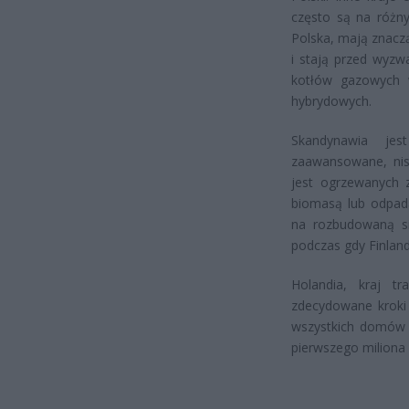
często są na różny
Polska, mają znacz
i stają przed wyzwa
kotłów gazowych 
hybrydowych.
Skandynawia je
zaawansowane, ni
jest ogrzewanych 
biomasą lub odpada
na rozbudowaną si
podczas gdy Finland
Holandia, kraj t
zdecydowane kroki 
wszystkich domów 
pierwszego miliona