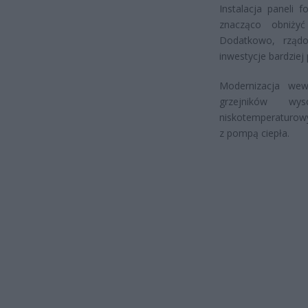
Instalacja paneli 
znacząco obniżyć
Dodatkowo, rządo
inwestycje bardziej
Modernizacja wew
grzejników wy
niskotemperaturowy
z pompą ciepła.