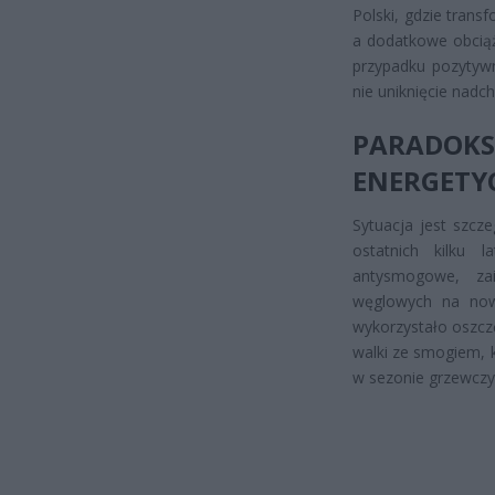
Polski, gdzie trans
a dodatkowe obciąż
przypadku pozytywn
nie uniknięcie nadc
PARADOK
ENERGETY
Sytuacja jest szcz
ostatnich kilku 
antysmogowe, za
węglowych na nowo
wykorzystało oszczę
walki ze smogiem, k
w sezonie grzewcz