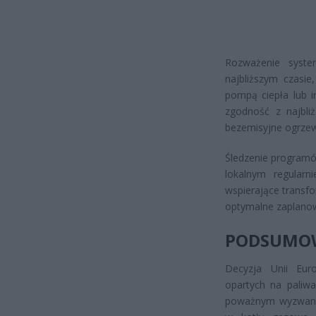
Rozważenie syste
najbliższym czasi
pompą ciepła lub i
zgodność z najbliż
bezemisyjne ogrzew
Śledzenie programó
lokalnym regularn
wspierające transf
optymalne zaplanow
PODSUMO
Decyzja Unii Eur
opartych na paliwa
poważnym wyzwaniem