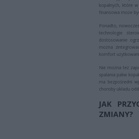
kopalnych, które w
finansowa może być
Ponadto, nowocze
technologie stero
dostosowanie ogrz
można zintegrowa
komfort użytkowania
Nie można też zapo
spalania paliw kop
ma bezpośredni wp
choroby układu odd
JAK PRZ
ZMIANY?