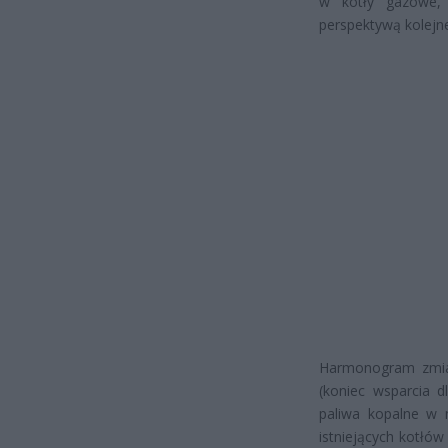
w kotły gazowe, 
perspektywą kolejn
Harmonogram zmian
(koniec wsparcia d
paliwa kopalne w 
istniejących kotłó