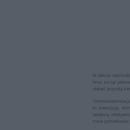
W obliczu nadchodz
teraz zacząć plano
ułatwić przyszłą tr
Termomodernizacja 
to inwestycje, któ
zwiększą efektywn
może potrzebować n