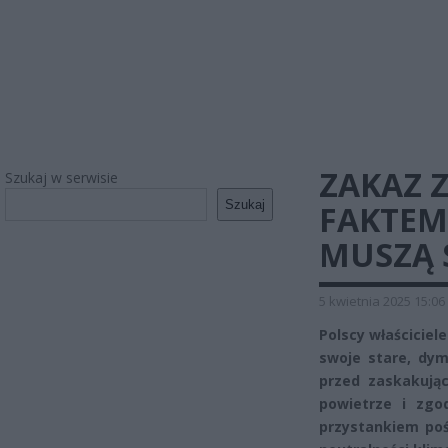
ZAKAZ Z
Szukaj w serwisie
Szukaj
FAKTEM
MUSZĄ 
5 kwietnia 2025 15:06
Polscy właściciel
swoje stare, dy
przed zaskakując
powietrze i zgo
przystankiem poś