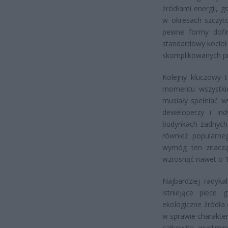
źródłami energii, g
w okresach szczyt
pewne formy dofin
standardowy kocioł 
skomplikowanych pr
Kolejny kluczowy 
momentu wszystkie
musiały spełniać w
deweloperzy i in
budynkach żadnych
również popularne
wymóg ten znacz
wzrosnąć nawet o 
Najbardziej radyka
istniejące piece
ekologiczne źródła
w sprawie charakter
całkowite wyelimi