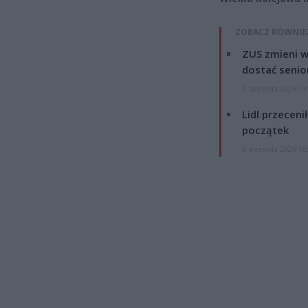
ZOBACZ RÓWNIE
ZUS zmieni w
dostać senio
7 sierpnia 2026 13
Lidl przeceni
początek
4 sierpnia 2026 16