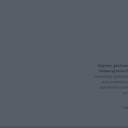
Inżynier gastron
Uniwersytecie P
technologii żywności 
w prześwietlani
standardów sanita
pr
Cap