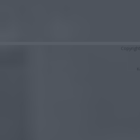
Copyrigh
K