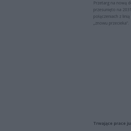
Przetarg na nową d
przesunięto na 2031
połączeniach z lini
„znowu przecieka”.
Trwające prace ju