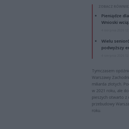
ZOBACZ RÓWNIE
Pieniądze dla
Wnioski wcią
4 sierpnia 2026 12
Wielu senior
podwyższy e
4 sierpnia 2026 12
Tymczasem opóźnie
Warszawy Zachodnie
miliarda złotych. 
w 2021 roku, ale do
pieszych otwarto z
przebudowy Warszaw
roku.