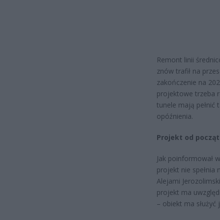
Remont linii średni
znów trafił na prze
zakończenie na 2029
projektowe trzeba
tunele mają pełnić 
opóźnienia.
Projekt od począt
Jak poinformował wi
projekt nie spełni
Alejami Jerozolimsk
projekt ma uwzględn
– obiekt ma służyć 