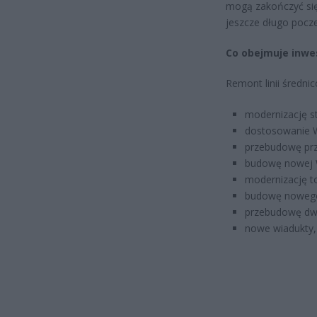
mogą zakończyć się
jeszcze długo pocz
Co obejmuje inwe
Remont linii średni
modernizację s
dostosowanie W
przebudowę prz
budowę nowej 
modernizację to
budowę nowego
przebudowę dwó
nowe wiadukty, p