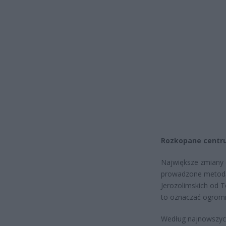
Rozkopane centru
Największe zmiany 
prowadzone metodą 
Jerozolimskich od 
to oznaczać ogromne 
Według najnowszych