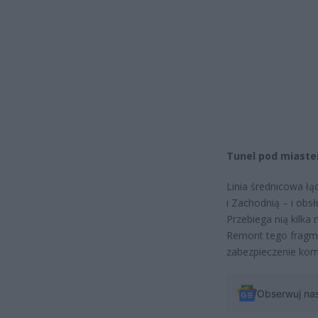
Tunel pod miastem
Linia średnicowa ł
i Zachodnią – i obs
Przebiega nią kilka
Remont tego fragmen
zabezpieczenie komu
Obserwuj na