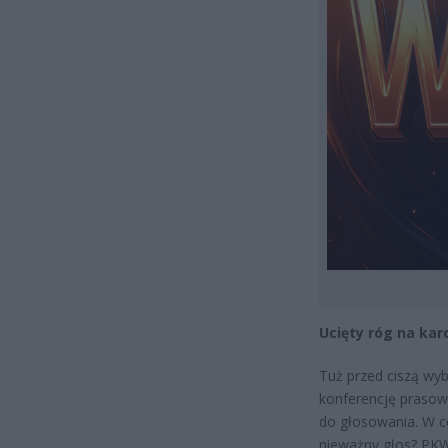
Ucięty róg na kar
Tuż przed ciszą w
konferencję prasow
do głosowania. W c
nieważny głos? PKW