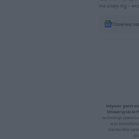
ma ucięty róg – wsz
Obserwuj na
Inżynier gastron
Uniwersytecie P
technologii żywności 
w prześwietlani
standardów sanita
pr