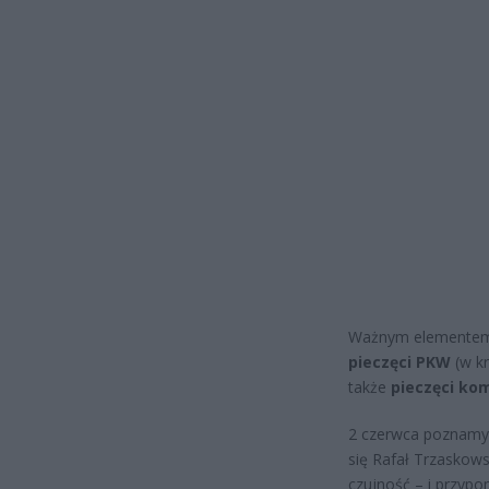
Ważnym elementem, 
pieczęci PKW
(w kr
także
pieczęci ko
2 czerwca poznamy 
się Rafał Trzaskow
czujność – i przypom