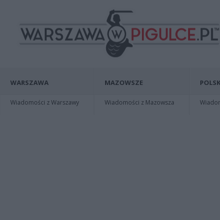
WARSZAWA
MAZOWSZE
POLSK
Wiadomości z Warszawy
Wiadomości z Mazowsza
Wiadomo