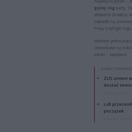
Najwięcej pytań – p
górny róg
karty. T
alfabecie Braille’a
nakładki są stosowa
mają ściętego rogu.
Minister jednoznacz
obwodowe są zobow
paniki – zapewnił.
ZOBACZ RÓWNIE
ZUS zmieni w
dostać senio
7 sierpnia 2026 13
Lidl przeceni
początek
4 sierpnia 2026 16