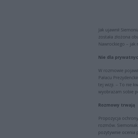
Jak ujawnił Siemon
została złożona obu
Nawrockiego – jak 
Nie dla prywatny
W rozmowie pojawił
Pałacu Prezydenckim
tej wizji. – To nie k
wyobrażam sobie po
Rozmowy trwają
Propozycja ochrony
rozmów. Siemoniak l
pozytywnie ocenia p