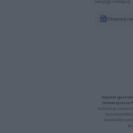
swojego następcę.
Obserwuj na
Inżynier gastron
Uniwersytecie P
technologii żywności 
w prześwietlani
standardów sanita
pr