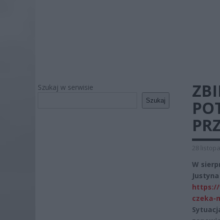
ZBI
Szukaj w serwisie
Szukaj
POT
PRZ
28 listop
W sierp
Justyna
https:/
czeka-m
Sytuacj