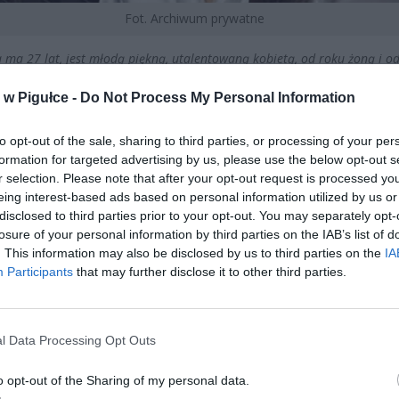
Fot. Archiwum prywatne
 ma 27 lat, jest młodą piękną, utalentowaną kobietą, od roku żoną i od
znej córeczki, która urodziła się 24 czerwca 2019 roku. Nikt nie podej
w Pigułce -
Do Not Process My Personal Information
ień, który był tym najpiękniejszym w całym życiu, stanie się również poc
. Monika była zdrową, silną kobietą od zawsze. Ciąża od samego począt
ała książkowo, Monika chorowała na cukrzycę ciążowa oraz lekką
to opt-out of the sale, sharing to third parties, or processing of your per
formation for targeted advertising by us, please use the below opt-out s
ność tarczycy, przez całą ciążę jednak nie działo się nic niepokojącego
r selection. Please note that after your opt-out request is processed y
 i euforii czekała na swoje upragnione dziecko, gdy termin porodu sie z
eing interest-based ads based on personal information utilized by us or
skakującym, szczególnie w czasie upałów, były opuchlizna czy duszności,
disclosed to third parties prior to your opt-out. You may separately opt-
e były to objawy czegoś niepokojącego, na co można było zareagować.. 
losure of your personal information by third parties on the IAB’s list of
 się rano 24 czerwca 2019 z regularnym skurczami, po odpłynięciu wód
. This information may also be disclosed by us to third parties on the
IA
h pojechała do szpitala, z akcją porodową została przyjęta na oddział.
Participants
that may further disclose it to other third parties.
 był okropnie trudny, bolesny i ciężki. Monika miała trudności z wydani
 na świat, strasznie się męczyła, straciła dużo krwi. Po porodzie miała
i z utrzymaniem małej na rękach, wszyscy tłumaczyli to ciężkim porode
l Data Processing Opt Outs
ieszyła się mimo bólu i skrajnego wycieńczenia swoim skarbem, jednak
nie trwała długo. Kilka godzin po porodzie, korzystając z toalety zemdla
o opt-out of the Sharing of my personal data.
a kroplówkę wzmacniająca oraz informacje, że tak się zdarza. Leżała i 