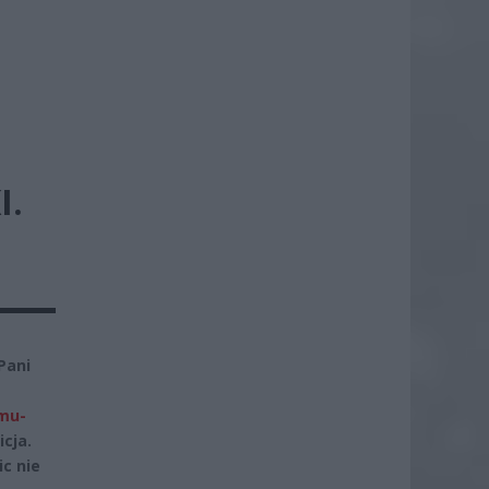
I.
Pani
omu-
cja.
ic nie