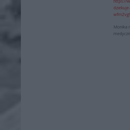
https://
dziekuje
wfmZvg
Monika m
medyczn