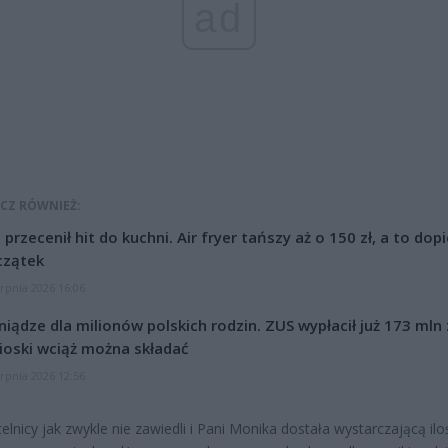
ad
CZ RÓWNIEŻ:
l przecenił hit do kuchni. Air fryer tańszy aż o 150 zł, a to dop
czątek
erpnia 2026 16:06
niądze dla milionów polskich rodzin. ZUS wypłacił już 173 mln z
oski wciąż można składać
erpnia 2026 12:56
elnicy jak zwykle nie zawiedli i Pani Monika dostała wystarczającą iloś