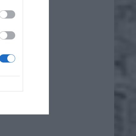
by nie
ostra
o wiele
la,
hmiast
że
 dzieję
ł