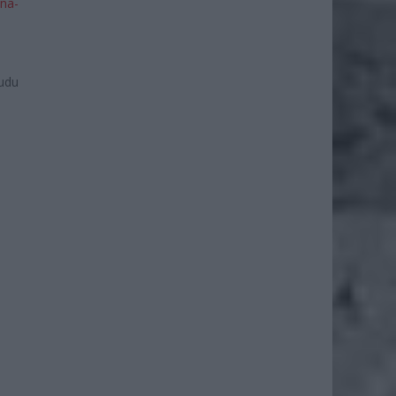
ina-
cudu