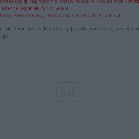
warszawawpigulce.pl/ogromny-odzew-na-apel-o-krew-dla-moniki-rodz
-jestescie-wspaniali/?fbclid=IwAR0C-
9WWmP1EoTsALdHc_lTXsGfzAZOa5LrhfK94o6Vv4LtY3bmu0
iesiąc temu wróciła do domu, a jej stan lekarze określają mianem 
ego.
ad