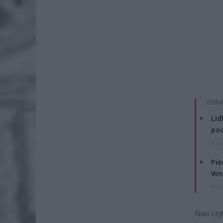
ZOBA
Lid
po
4 si
Pie
Wni
4 si
Nasi czyt