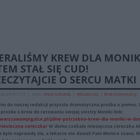
ERALIŚMY KREW DLA MONIK
EM STAŁ SIĘ CUD!
ECZYTAJCIE O SERCU MATKI
ada 2019 11:29
|
Autor:
Anna Szkutnik
|
Aktualności
|
Brak komentarzy
niu do naszej redakcji przyszła dramatyczna prośba o pomoc. 
 prosiła o krew do ratowania swojej siostry Moniki link:
/warszawawpigulce.pl/pilne-potrzebna-krew-dla-moniki-w-d
iesieczna-coreczka/
W domu czekała miesięczna córeczka Ali
a była naprawdę zła, a lekarze nie dawali Pani Monice szans. N