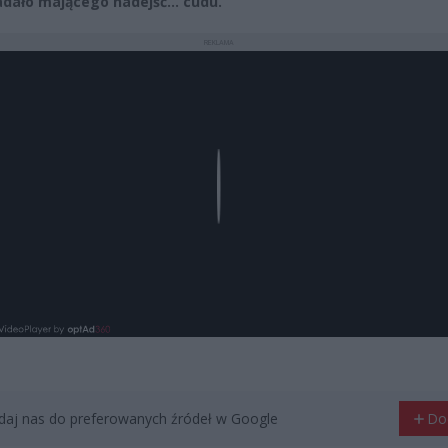
dało mającego nadejść… cudu.
REKLAMA
Play
aj nas do preferowanych źródeł w Google
Do