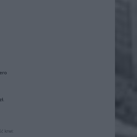
iero
ł.
ć krwi: