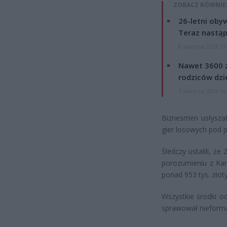
ZOBACZ RÓWNIE
26-letni obyw
Teraz nastąp
8 sierpnia 2026 15
Nawet 3600 z
rodziców dzie
7 sierpnia 2026 19
Biznesmen usłyszał
gier losowych pod p
Śledczy ustalili, ż
porozumieniu z Kam
ponad 953 tys. zło
Wszystkie środki o
sprawował nieforma