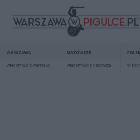
WARSZAWA
MAZOWSZE
POLSK
Wiadomości z Warszawy
Wiadomości z Mazowsza
Wiadomo