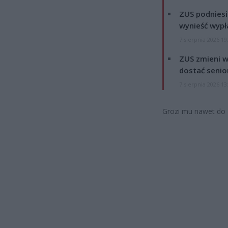
ZUS podniesie
wynieść wypł
7 sierpnia 2026 19
ZUS zmieni w
dostać senio
7 sierpnia 2026 13
Grozi mu nawet do 