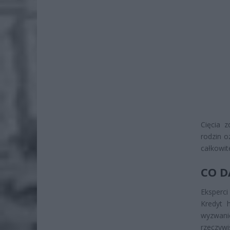
Cięcia z
rodzin o
całkowit
CO D
Eksperci
Kredyt 
wyzwan
rzeczywi