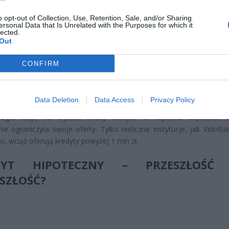
erpnia 2026 19:29
o opt-out of Collection, Use, Retention, Sale, and/or Sharing
ersonal Data that Is Unrelated with the Purposes for which it
 podniesie próg 500 plus dla seniorów. Policzyliśmy, ile może
lected.
Out
ieść wypłata przy emeryturze od 2200 do 2700 zł
erpnia 2026 19:14
CONFIRM
ZYM STOIMY?
Data Deletion
Data Access
Privacy Policy
owa rodzina z Warszawy, zarabiająca 15 tys. zł miesięcznie, jeszcze 
gła liczyć na wyższe kwoty kredytu. W styczniu większość 
nie ograniczyła swoje oferty. Tylko nieliczne instytucje, jak VeloBa
o, wciąż oferują kredyty powyżej 1 mln zł.
DYT HIPOTECZNY – PRZESZŁOŚĆ 
SZŁOŚĆ?