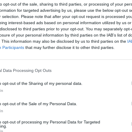
to opt-out of the sale, sharing to third parties, or processing of your per
a wybranych?
formation for targeted advertising by us, please use the below opt-out s
r selection. Please note that after your opt-out request is processed y
eing interest-based ads based on personal information utilized by us or
disclosed to third parties prior to your opt-out. You may separately opt-
losure of your personal information by third parties on the IAB’s list of
. This information may also be disclosed by us to third parties on the
IA
Participants
that may further disclose it to other third parties.
ad
l Data Processing Opt Outs
o opt-out of the Sharing of my personal data.
In
o opt-out of the Sale of my Personal Data.
In
CZ RÓWNIEŻ:
to opt-out of processing my Personal Data for Targeted
et 3600 zł miesięcznie zamiast 800+. Nowa propozycja dla
ing.
ziców dzieci do 3. roku życia
In