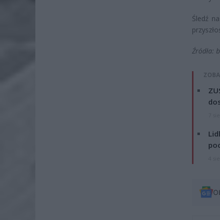
Śledź na
przyszło
Źródła: 
ZOBA
ZUS
dos
7 si
Lid
po
4 si
O