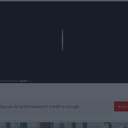
Play
aj nas do preferowanych źródeł w Google
Do