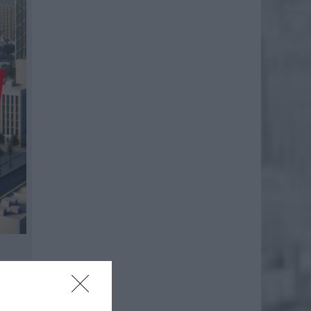
stopie,
 spada,
stępnym