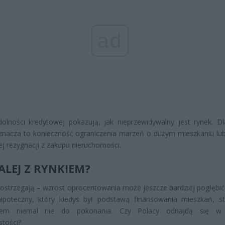
ad
dolności kredytowej pokazują, jak nieprzewidywalny jest rynek. Dl
znacza to konieczność ograniczenia marzeń o dużym mieszkaniu lu
ej rezygnacji z zakupu nieruchomości.
ALEJ Z RYNKIEM?
 ostrzegają – wzrost oprocentowania może jeszcze bardziej pogłębić 
hipoteczny, który kiedyś był podstawą finansowania mieszkań, st
iem niemal nie do pokonania. Czy Polacy odnajdą się w
stości?