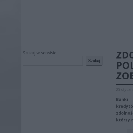
ZD
Szukaj w serwisie
Szukaj
PO
ZO
25 styczn
Banki 
kredytó
zdolnoś
którzy 