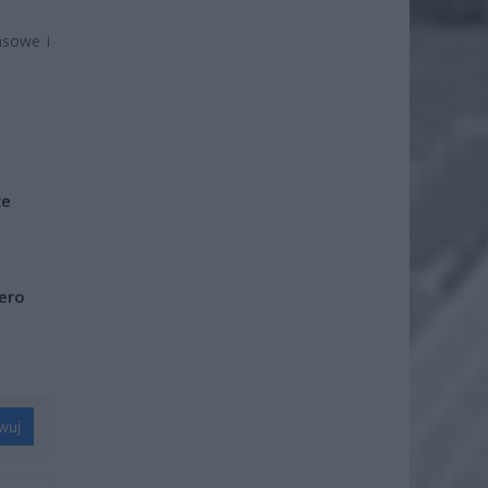
nsowe i
że
iero
wuj