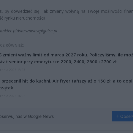
s, by dowiedzieć się, jak zmiany wpłyną na Twoje możliwości fina
ść rynku nieruchomości!
bankier.pl/warszawawpigulce.pl
CZ RÓWNIEŻ:
 zmieni ważny limit od marca 2027 roku. Policzyliśmy, ile mo
tać senior przy emeryturze 2200, 2400, 2600 i 2700 zł
erpnia 2026 13:23
l przecenił hit do kuchni. Air fryer tańszy aż o 150 zł, a to dop
czątek
erpnia 2026 16:06
bserwuj nas w Google News
Obser