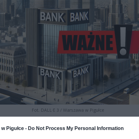
Fot. DALL·E 3 / Warszawa w Pigułce
lidarnie podniosły oprocentowanie kredytów hipotecznych na stałej 
w Pigułce -
Do Not Process My Personal Information
stopy procentowe pozostają bez zmian. Efekt? Zdolność kredytowa
wane kwoty maleją. Czy kredyt hipoteczny staje się luksusem do