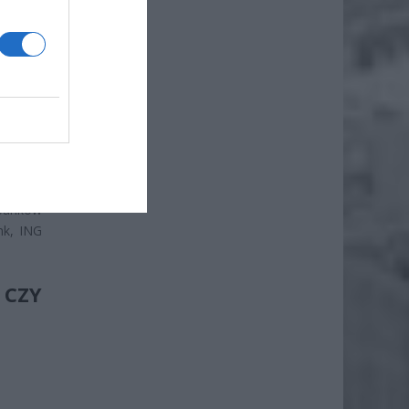
miesiąc
banków
nk, ING
CZY