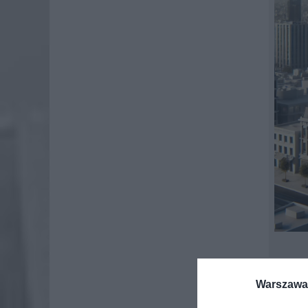
Banki so
Warszawa 
mimo że 
a ofero