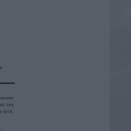
,
y
owanie
nki tną
a tych,