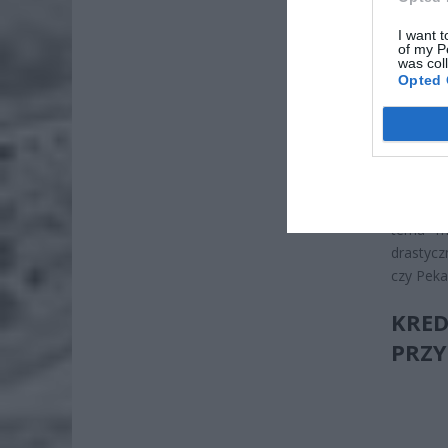
7 si
I want t
of my P
ZUS
was col
Opted 
wyn
7 si
NA C
Przykład
temu mo
drastycz
czy Peka
KRE
PRZY