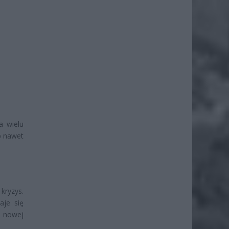
a wielu
b nawet
kryzys.
aje się
 nowej