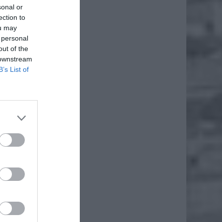
sonal or
ection to
ou may
 personal
out of the
 downstream
B’s List of