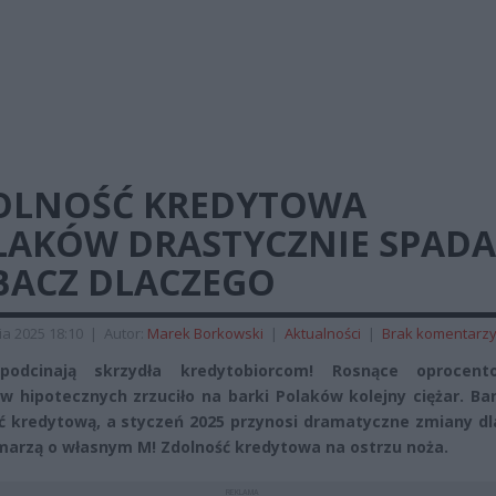
OLNOŚĆ KREDYTOWA
LAKÓW DRASTYCZNIE SPADA
BACZ DLACZEGO
ia 2025 18:10
|
Autor:
Marek Borkowski
|
Aktualności
|
Brak komentarz
podcinają skrzydła kredytobiorcom! Rosnące oprocent
w hipotecznych zrzuciło na barki Polaków kolejny ciężar. Ba
ć kredytową, a styczeń 2025 przynosi dramatyczne zmiany dl
marzą o własnym M!
Zdolność kredytowa na ostrzu noża.
REKLAMA