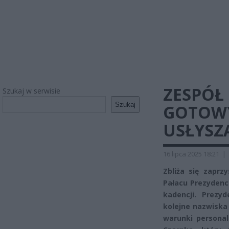
ZESPÓŁ
Szukaj w serwisie
Szukaj
GOTOWY
USŁYSZ
16 lipca 2025 18:21
|
Zbliża się zaprz
Pałacu Prezydenc
kadencji. Prezy
kolejne nazwiska 
warunki persona