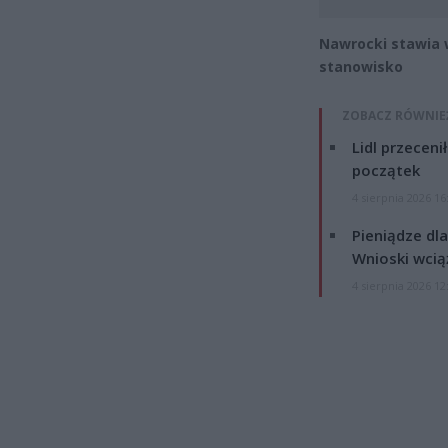
Nawrocki stawia 
stanowisko
ZOBACZ RÓWNIE
Lidl przeceni
początek
4 sierpnia 2026 16
Pieniądze dla
Wnioski wcią
4 sierpnia 2026 12