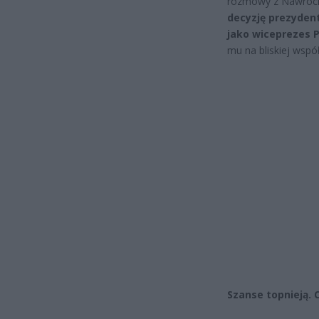
rozmowy z Nawrocki
decyzję prezydent
jako wiceprezes Pi
mu na bliskiej wspó
Szanse topnieją. 