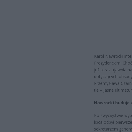
Karol Nawrocki inte
Prezydenckim. Choć 
już teraz ujawnia n
dotyczących obsady 
Przemysława Czarnk
tle – jasne ultima
Nawrocki buduje 
Po zwycięstwie wybo
lipca odbył pierwsz
sekretarzem genera