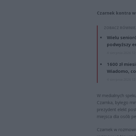
Czarnek kontra w
ZOBACZ RÓWNIE
Wielu senior
podwyższy e
4 sierpnia 2026 12
1600 zł mies
Wiadomo, co
4 sierpnia 2026 12
W medialnych speku
Czarnka, byłego min
prezydent elekt pos
miejsca dla osób pe
Czarnek w rozmowie