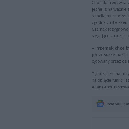
Choć do niedawna w
jednej z najważniej
straciła na znaczen
zgodna z interesem 
Czarnek rezygnował 
sięgające znacznie d
–
Przemek chce b
prezesurze partii
cytowany przez dzie
Tymczasem na horyz
na objęcie funkcji 
Adam Andruszkiewicz
Obserwuj na