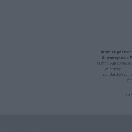
Inżynier gastron
Uniwersytecie P
technologii żywności 
w prześwietlani
standardów sanita
pr
Cap