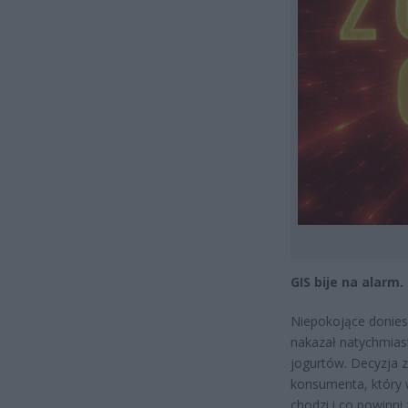
GIS bije na alarm
Niepokojące donies
nakazał natychmias
jogurtów. Decyzja z
konsumenta, który w
chodzi i co powinni z