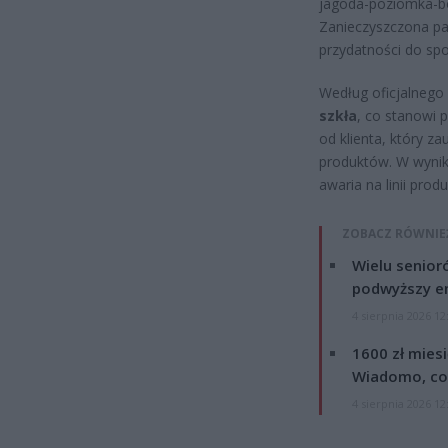
jagoda-poziomka-b
Zanieczyszczona p
przydatności do sp
Według oficjalnego
szkła
, co stanowi 
od klienta, który z
produktów. W wynik
awaria na linii produ
ZOBACZ RÓWNIE
Wielu senior
podwyższy e
4 sierpnia 2026 12
1600 zł mies
Wiadomo, co
4 sierpnia 2026 12