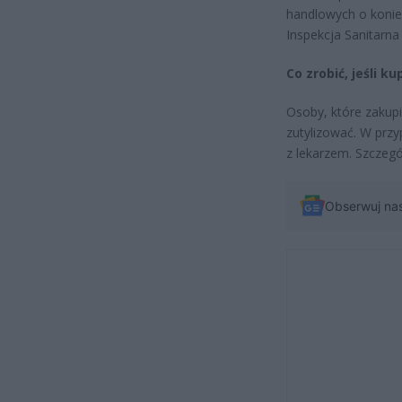
handlowych o konie
Inspekcja Sanitarna
Co zrobić, jeśli k
Osoby, które zakupił
zutylizować. W przy
z lekarzem. Szczegó
Obserwuj na