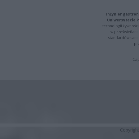
Inżynier gastron
Uniwersytecie P
technologii żywności 
w prześwietlani
standardów sanita
pr
Cap
Copyrigh