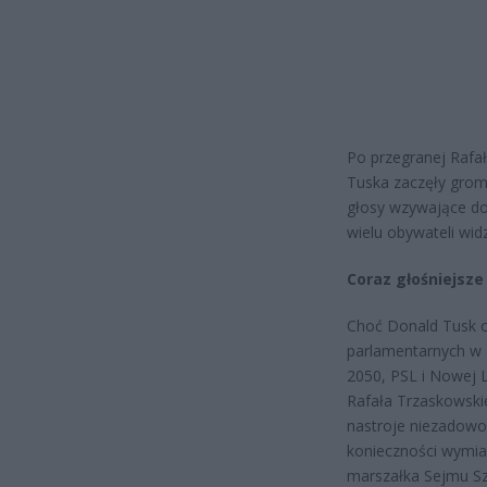
Po przegranej Rafa
Tuska zaczęły groma
głosy wzywające do
wielu obywateli wid
Coraz głośniejsz
Choć Donald Tusk o
parlamentarnych w 2
2050, PSL i Nowej 
Rafała Trzaskowski
nastroje niezadowol
konieczności wymia
marszałka Sejmu S