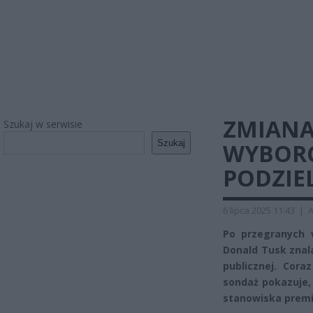
ZMIANA
Szukaj w serwisie
Szukaj
WYBORC
PODZIEL
6 lipca 2025 11:43
|
A
Po przegranych w
Donald Tusk znalaz
publicznej. Cor
sondaż pokazuje,
stanowiska premi