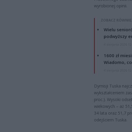
wyrobionej opinii.
ZOBACZ RÓWNIE
Wielu senior
podwyższy e
4 sierpnia 2026 12
1600 zł mies
Wiadomo, co
4 sierpnia 2026 12
Dymisji Tuska najcz
wykształceniem zas
proc.). Wysoki ods
wiekowych – aż 51,5
34 lata oraz 51,7 p
odejściem Tuska.