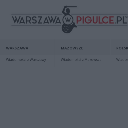
WARSZAWA
MAZOWSZE
POLSK
Wiadomości z Warszawy
Wiadomości z Mazowsza
Wiadomo