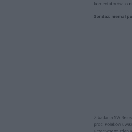
komentatorów to ni
Sondaż: niemal p
Z badania SW Resea
proc. Polaków uważa
Przeciwnego zdania 