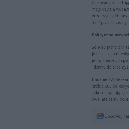
Ciekawie prezentuj
mogłoby się wydawa
proc. wykształconyc
37,2 proc. chce, by
Polityczna przys
Sondaż jasno pokazu
jeszcze kilka miesi
jednoznacznych pla
liderów do przemyśl
Badanie SW Researc
próbie 800 dorosłyc
tylko o spadającym 
dwa lata temu dopr
Obserwuj na