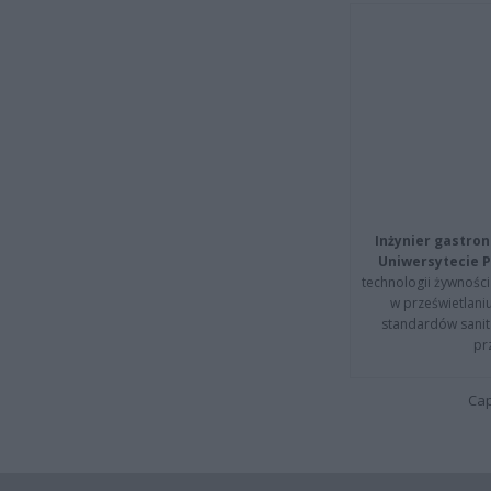
Inżynier gastron
Uniwersytecie P
technologii żywności 
w prześwietlani
standardów sanita
pr
Cap