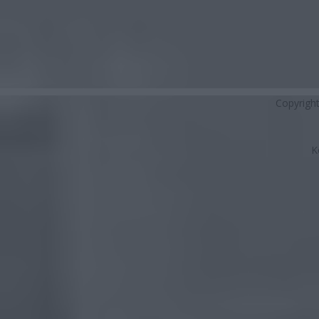
Copyrigh
K