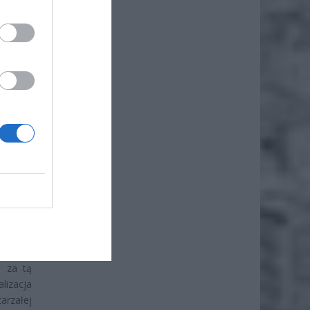
rategię
wiecie.
ie dwie
wiając
amiczny
neracja
tywna z
ą za tą
lizacja
rzałej