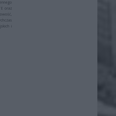
cennego
TE oraz
towość,
ychczas
skich i