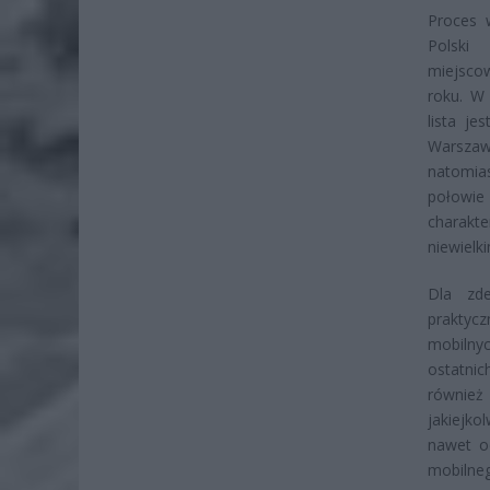
Proces 
Polski
miejscow
roku. W 
lista je
Warszaw
natomias
połowie
charakt
niewielk
Dla zde
praktycz
mobilny
ostatnic
również
jakiejko
nawet od
mobilneg