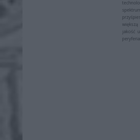
technol
spektru
przyśpie
większą
jakość u
peryferi