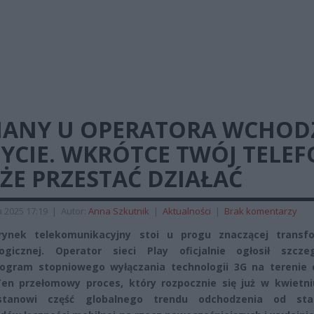
IANY U OPERATORA WCHOD
YCIE. WKRÓTCE TWÓJ TELE
ŻE PRZESTAĆ DZIAŁAĆ
 2025 17:19
|
Autor:
Anna Szkutnik
|
Aktualności
|
Brak komentarzy
 rynek telekomunikacyjny stoi u progu znaczącej transfo
logicznej. Operator sieci Play oficjalnie ogłosił szcze
ogram stopniowego wyłączania technologii 3G na terenie 
Ten przełomowy proces, który rozpocznie się już w kwietni
stanowi część globalnego trendu odchodzenia od sta