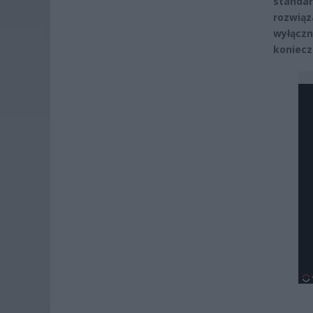
standar
rozwią
wyłącz
koniecz