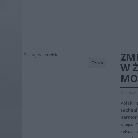
ZM
Szukaj w serwisie
Szukaj
W Ż
MO
8 czerwca
Polski
techno
harmon
kraju. 
roku, 