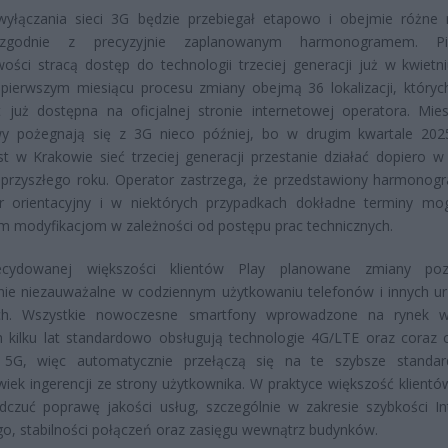
wyłączania sieci 3G będzie przebiegał etapowo i obejmie różne 
 zgodnie z precyzyjnie zaplanowanym harmonogramem. Pi
ości stracą dostęp do technologii trzeciej generacji już w kwietn
pierwszym miesiącu procesu zmiany obejmą 36 lokalizacji, któryc
st już dostępna na oficjalnej stronie internetowej operatora. Mie
y pożegnają się z 3G nieco później, bo w drugim kwartale 202
t w Krakowie sieć trzeciej generacji przestanie działać dopiero w 
 przyszłego roku. Operator zastrzega, że przedstawiony harmono
er orientacyjny i w niektórych przypadkach dokładne terminy mo
im modyfikacjom w zależności od postępu prac technicznych.
cydowanej większości klientów Play planowane zmiany poz
nie niezauważalne w codziennym użytkowaniu telefonów i innych u
ch. Wszystkie nowoczesne smartfony wprowadzone na rynek w
h kilku lat standardowo obsługują technologie 4G/LTE oraz coraz c
 5G, więc automatycznie przełączą się na te szybsze standa
lwiek ingerencji ze strony użytkownika. W praktyce większość klient
czuć poprawę jakości usług, szczególnie w zakresie szybkości In
o, stabilności połączeń oraz zasięgu wewnątrz budynków.