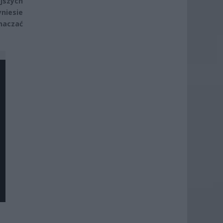
ejszych
niesie
naczać