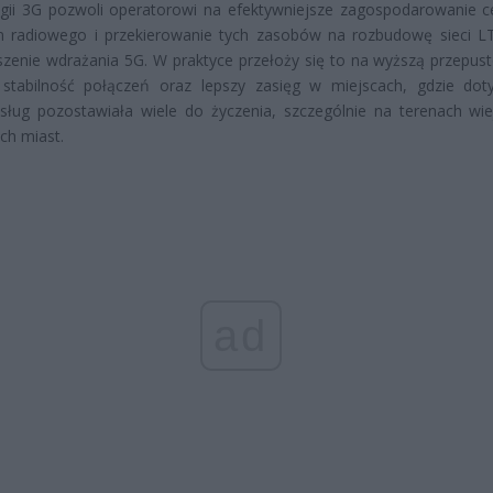
ogii 3G pozwoli operatorowi na efektywniejsze zagospodarowanie 
m radiowego i przekierowanie tych zasobów na rozbudowę sieci L
szenie wdrażania 5G. W praktyce przełoży się to na wyższą przepus
 stabilność połączeń oraz lepszy zasięg w miejscach, gdzie dot
sług pozostawiała wiele do życzenia, szczególnie na terenach wiej
ach miast.
ad