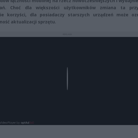
dów łączności mobilnej na rzecz nowocześniejszych i wydajni
zań. Choć dla większości użytkowników zmiana ta przy
nie korzyści, dla posiadaczy starszych urządzeń może oz
ność aktualizacji sprzętu.
REKLAMA
Play