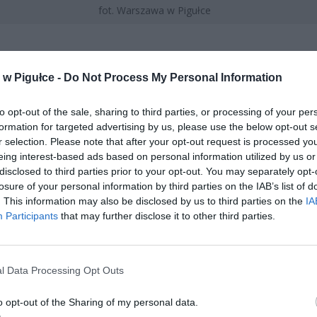
fot. Warszawa w Pigułce
CZ RÓWNIEŻ:
w Pigułce -
Do Not Process My Personal Information
et 3600 zł miesięcznie zamiast 800+. Nowa propozycja dla
to opt-out of the sale, sharing to third parties, or processing of your per
ziców dzieci do 3. roku życia
formation for targeted advertising by us, please use the below opt-out s
erpnia 2026 19:29
r selection. Please note that after your opt-out request is processed y
eing interest-based ads based on personal information utilized by us or
 podniesie próg 500 plus dla seniorów. Policzyliśmy, ile może
disclosed to third parties prior to your opt-out. You may separately opt-
ieść wypłata przy emeryturze od 2200 do 2700 zł
losure of your personal information by third parties on the IAB’s list of
erpnia 2026 19:14
. This information may also be disclosed by us to third parties on the
IA
Participants
that may further disclose it to other third parties.
l Data Processing Opt Outs
o opt-out of the Sharing of my personal data.