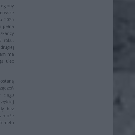
regiony
erwsze
iu 2025
h pełna
szkańcy
5 roku,
drugiej
gram ma
gą ulec
ostaną
rządzeń
 ciągu
zęściej
rdy bez
ów może
ternetu