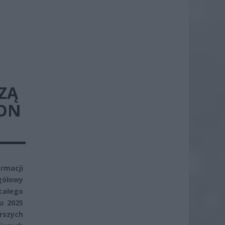
ZĄ
FON
rmacji
gółowy
całego
u 2025
rszych